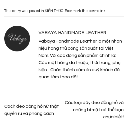
This entry was posted in
KIẾN THỨC
. Bookmark the
permalink
.
VABAYA HANDMADE LEATHER
Vabaya Handmade Leather là một nhãn
hiệu hàng thủ công sản xuất tại Việt
Nam. Với các dòng sản phẩm chính là:
Các mặt hàng da thuộc, thời trang, phụ
kiện... Chân thành cảm ơn quý khách đã
quan tâm theo dõi!
Các loại dây đeo đồng hồ và
Cách đeo đồng hồ nữ thật
những bí mật có thể bạn
quyến rũ và phong cách
chưa biết!