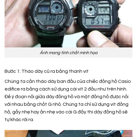
Ảnh mang tính chất minh họa
Bước 1: Tháo dây cũ ra bằng thanh vít
Chúng ta cần tháo dây ban đầu của chiếc đồng hồ Casio
edifice ra bằng cách sử dụng cái vít 2 đầu như trên hình.
Đế ý đoạn nối giữa dây đồng hồ và mặt đồng hồ được nối
với nhau bằng chốt G nhỏ. Chúng ta chỉ sử dụng vít đồng
hồ, gẩy nhẹ hay ấn nhẹ vào cái G đấy thì dây đồng hồ sẽ
tự khác rời ra.