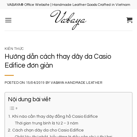
Skip
VABAYA® Office Website | Handmade Leather Goods Crafted in Vietnam
to
content
KIẾN THỨC
Hướng dẫn cách thay dây da Casio
Edifice đơn giản
POSTED ON
15/04/2019
BY
VABAYA HANDMADE LEATHER
Nội dung bài viết
1. Khi nào cần thay dây đồng hồ Casio Edifice
Thời gian trung bình là từ 2 – 3 năm
2. Cách chọn dây da cho Casio Edifice
Chất liệu thứ nhất, kiểu dáng là điều cần chú ý thứ hai