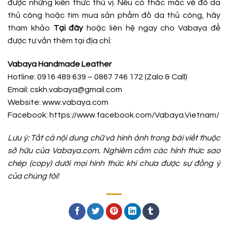
được những kiến thức thú vị. Nếu có thắc mắc về đồ da
thủ công hoặc tìm mua sản phẩm đồ da thủ công, hãy
tham khảo
Tại đây
hoặc liên hệ ngay cho Vabaya để
được tư vấn thêm tại địa chỉ:
Vabaya Handmade Leather
Hotline: 0916 489 639 – 0867 746 172 (Zalo & Call)
Email: cskh.vabaya@gmail.com
Website: www.vabaya.com
Facebook:
https://www.facebook.com/Vabaya.Vietnam/
Lưu ý: Tất cả nội dung chữ và hình ảnh trong bài viết thuộc
sở hữu của Vabaya.com. Nghiêm cấm các hình thức sao
chép (copy) dưới mọi hình thức khi chưa được sự đồng ý
của chúng tôi!