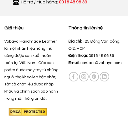
Hỗ trợ / Mua hàng:
0916 48 96 39
Giới thiệu
Thông tin liên hệ
Vabaya Handmade Leather
Địa chỉ:
125 Đồng Văn Cống,
là một nhãn hiệu hàng thủ
Q.2, HCM
công được sản xuất hoàn
Điện thoại:
0916 48 96 39
toàn tại Việt Nam. Các sản
Email:
contact@vabaya.com
phẩm được may tay từ những
người thợ khéo léo bậc nhất,
Tất cả chất liệu được nhập
khẩu và chính sách bảo hành
trong một thời gian dài.