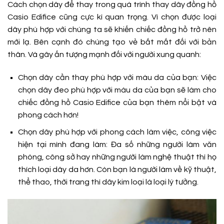
Cách chọn dây để thay trong quá trình thay dây đồng hồ
Casio Edifice cũng cực kì quan trọng. Vì chọn được loại
dây phù hợp với chúng ta sẽ khiến chiếc đồng hồ trở nên
mới lạ. Bên cạnh đó chúng tạo vẻ bắt mắt đối với bản
thân. Và gây ấn tượng mạnh đối với người xung quanh:
Chọn dây cần thay phù hợp với màu da của bạn: Việc
chọn dây đeo phù hợp với màu da của bạn sẽ làm cho
chiếc đồng hồ Casio Edifice của bạn thêm nổi bật và
phong cách hơn!
Chọn dây phù hợp với phong cách làm việc, công việc
hiện tại mình đang làm: Đa số những người làm văn
phòng, công sở hay những người làm nghệ thuật thì họ
thích loại dây da hơn. Còn bạn là người làm về kỹ thuật,
thể thao, thời trang thì dây kim loại là loại lý tưởng.