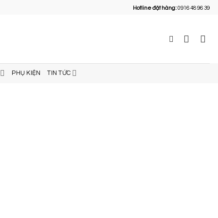
Hotline đặt hàng:
0916 48 96 39
PHỤ KIỆN
TIN TỨC