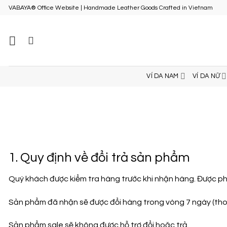
Skip
VABAYA® Office Website | Handmade Leather Goods Crafted in Vietnam
to
content
VÍ DA NAM
VÍ DA NỮ
1. Quy định về đổi trả sản phẩm
Quý khách được kiểm tra hàng trước khi nhận hàng. Được ph
Sản phẩm đã nhận sẽ được đổi hàng trong vòng 7 ngày (thoã 
Sản phẩm sale sẽ không được hỗ trợ đổi hoặc trả.