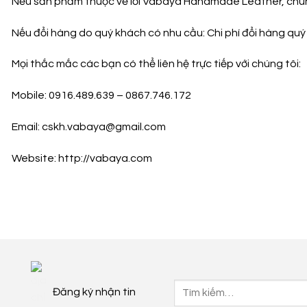
Nếu sản phẩm thuộc về lỗi Vabaya Handmade Leather, chúng t
Nếu đổi hàng do quý khách có nhu cầu: Chi phí đổi hàng quý 
Mọi thắc mắc các bạn có thể liên hệ trực tiếp với chúng tôi:
Mobile: 0916.489.639 – 0867.746.172
Email: cskh.vabaya@gmail.com
Website: http://vabaya.com
Tìm
Đăng ký nhận tin
kiếm: