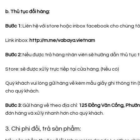
b. Thủ tục đổi hàng:
Bước 1:
Liên hệ với store hoặc inbox facebook cho chúng tô
Link inbox:
http://m.me/vabaya.vietnam
Bước 2:
Nếu được trả hàng nhân viên sẽ hướng dẫn thủ tục 
Store: sẽ được xử lý trực tiếp tại cửa hàng. (Nếu có)
Quý khách vui lòng gửi hàng về kèm mẫu giấy ghi thông tin (
cho quý khách.
Bước 3:
Gửi hàng về theo địa chỉ:
125 Đồng Văn Cống, Phường
đơn hàng và xử lý nhanh hơn cho quý khách.
3. Chi phí đổi, trả sản phẩm: