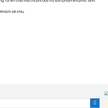
ôi xin chịu mọi chi phí đổi/trả sản phẩm khi phát sinh.
khách sẽ chịu.