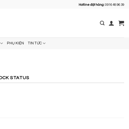
Hotline đặt hàng:
0916 48 96 39
PHỤ KIỆN
TIN TỨC
OCK STATUS