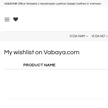
Skip
VABAYA® Office Website | Handmade Leather Goods Crafted in Vietnam
to
content
VÍ DA NAM
VÍ DA NỮ
My wishlist on Vabaya.com
PRODUCT NAME