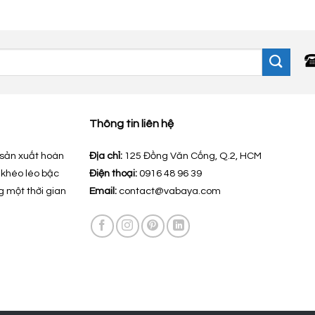
Thông tin liên hệ
sản xuất hoàn
Địa chỉ:
125 Đồng Văn Cống, Q.2, HCM
 khéo léo bậc
Điện thoại:
0916 48 96 39
g một thời gian
Email:
contact@vabaya.com