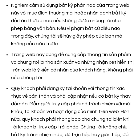
Nghiêm cấm sử dụng bất kỳ phần nào của trang web
này với mục đích thương mại hoặc nhân danh bất kỳ
đối tác thứ ba nào nếu không được chúng tôi cho
phép bằng văn bản. Nếu vi phạm bất cứ điều nào
trong đây, chúng tôi sẽ hủy giấy phép của bạn mà
không cần báo trước.
Trang web này dùng để cung cấp thông tin sản phẩm
và chúng tôi là nhà sản xuất và những nhận xét hiển thị
trên web là ý kiến cá nhân của khách hàng, không phải
của chúng tôi.
Quý khách phải đăng ký tài khoản với thông tin xác
thực về bản thân và phải cập nhật nếu có bất kỳ thay
đổi nào. Mỗi người truy cập phải có trách nhiệm với mật
khẩu, tài khoản và hoạt động của mình trên web. Hơn
nữa, quý khách phải thông báo cho chúng tôi biết khi
tài khoản bị truy cập trái phép. Chúng tôi không chịu
bất kỳ trách nhiệm nào, dù trực tiếp hay gián tiếp, đối