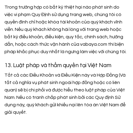
Trong trường hợp có bất kỳ thiệt hại nào phát sinh do
việc vi phạm Quy Định sử dụng trang web, chúng tôi có
quyền đình chỉ hoặc khóa tài khoản của quý khách vĩnh
viễn. Nếu quý khách không hài lòng với trang web hoặc
bất kỳ điều khoản, điều kiện, quy tắc, chính sách, hướng
dẫn, hoặc cách thức vận hành của vabaya.com thì biện
pháp khắc phục duy nhất là ngưng làm việc với chúng tôi.
13. Luật pháp và thẩm quyền tại Việt Nam
Tất cả các Điều Khoản và Điều Kiện này và Hợp Đồng (Và
tất cả nghĩa vụ phát sinh ngoài hợp đồng hoặc có liên
quan) sẽ bị chi phối và được hiểu theo luật pháp của Việt
Nam. Nếu có tranh chấp phát sinh bởi các Quy định Sử
dụng này, quý khách gửi khiếu nại lên tòa án Việt Nam để
giải quyết.