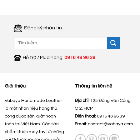
Đăng ký nhận tin
Tìm
kiếm:
Hỗ trợ / Mua hàng:
0916 48 96 39
Giới thiệu
Thông tin liên hệ
Vabaya Handmade Leather
Địa chỉ:
125 Đồng Văn Cống,
là một nhãn hiệu hàng thủ
Q.2, HCM
công được sản xuất hoàn
Điện thoại:
0916 48 96 39
toàn tại Việt Nam. Các sản
Email:
contact@vabaya.com
phẩm được may tay từ những
người thợ khéo léo bậc nhất,