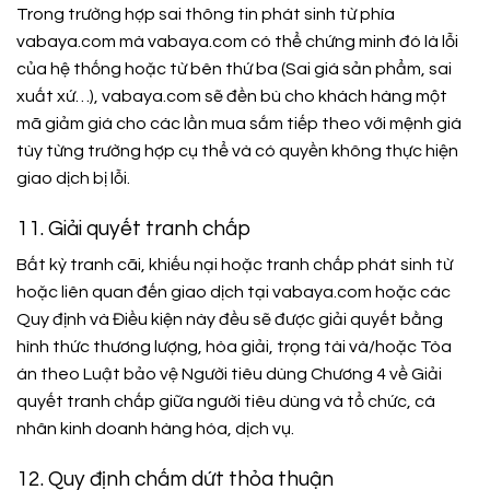
Trong trường hợp sai thông tin phát sinh từ phía
vabaya.com mà vabaya.com có thể chứng minh đó là lỗi
của hệ thống hoặc từ bên thứ ba (Sai giá sản phẩm, sai
xuất xứ…), vabaya.com sẽ đền bù cho khách hàng một
mã giảm giá cho các lần mua sắm tiếp theo với mệnh giá
tùy từng trường hợp cụ thể và có quyền không thực hiện
giao dịch bị lỗi.
11. Giải quyết tranh chấp
Bất kỳ tranh cãi, khiếu nại hoặc tranh chấp phát sinh từ
hoặc liên quan đến giao dịch tại vabaya.com hoặc các
Quy định và Điều kiện này đều sẽ được giải quyết bằng
hình thức thương lượng, hòa giải, trọng tài và/hoặc Tòa
án theo Luật bảo vệ Người tiêu dùng Chương 4 về Giải
quyết tranh chấp giữa người tiêu dùng và tổ chức, cá
nhân kinh doanh hàng hóa, dịch vụ.
12. Quy định chấm dứt thỏa thuận