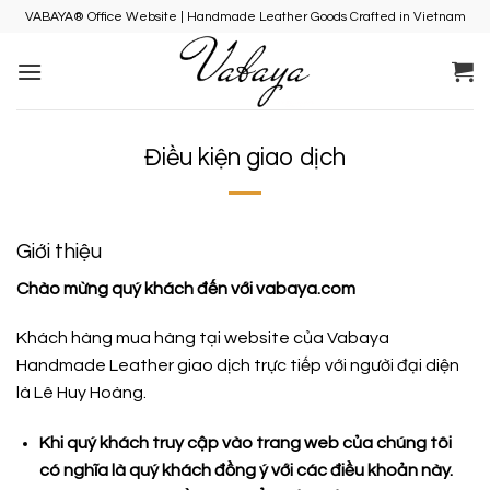
Skip
VABAYA® Office Website | Handmade Leather Goods Crafted in Vietnam
to
content
Điều kiện giao dịch
Giới thiệu
Chào mừng quý khách đến với
vabaya.com
Khách hàng mua hàng tại website của Vabaya
Handmade Leather giao dịch trực tiếp với người đại diện
là Lê Huy Hoàng.
Khi quý khách truy cập vào trang web của chúng tôi
có nghĩa là quý khách đồng ý với các điều khoản này.