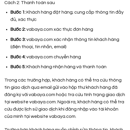
Cách 2: Thanh toán sau
Bước 1:
Khách hàng đặt hàng; cung cấp thông tin đầy
đủ, xác thực
Bước 2:
vabaya.com xác thực đơn hàng
Bước 3:
vabaya.com xác nhận thông tin khách hàng
(điện thoại, tin nhắn, email)
Bước 4:
vabaya.com chuyển hàng
Bước 5:
Khách hàng nhận hàng và thanh toán
Trong các trường hợp, khách hàng có thể tra cứu thông
tin giao dịch qua email gửi vào hộp thư khách hàng đã
đăng ký với vabaya.com hoặc tra cứu tình trạng giao dịch
tại website vabaya.com. Ngoài ra, khách hàng có thể tra
cứu được lịch sử giao dịch khi đăng nhập vào tài khoản
của mình tại website vabaya.com.
Trường hợp khách hàng muốn chỉnh sửa thông tin, khách