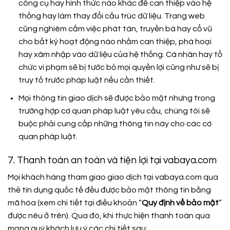
công cụ hay hình thức nào khác để can thiệp vào hệ
thống hay làm thay đổi cấu trúc dữ liệu. Trang web
cũng nghiêm cấm việc phát tán, truyền bá hay cổ vũ
cho bất kỳ hoạt động nào nhằm can thiệp, phá hoại
hay xâm nhập vào dữ liệu của hệ thống. Cá nhân hay tổ
chức vi phạm sẽ bị tước bỏ mọi quyền lợi cũng như sẽ bị
truy tố trước pháp luật nếu cần thiết.
Mọi thông tin giao dịch sẽ được bảo mật nhưng trong
trường hợp cơ quan pháp luật yêu cầu, chúng tôi sẽ
buộc phải cung cấp những thông tin này cho các cơ
quan pháp luật.
7. Thanh toán an toàn và tiện lợi tại vabaya.com
Mọi khách hàng tham giao giao dịch tại vabaya.com qua
thẻ tín dụng quốc tế đều được bảo mật thông tin bằng
mã hóa (xem chi tiết tại điều khoản “
Quy định về bảo mật
”
được nêu ở trên). Qua đó, khi thực hiện thanh toán qua
mạng quý khách lưu ý các chi tiết sau: