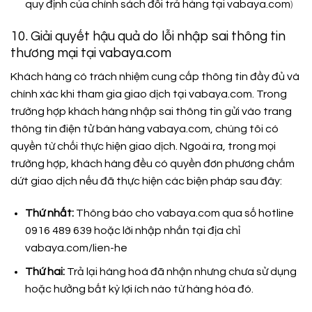
quy định của chính sách đổi trả hàng tại vabaya.com
)
10. Giải quyết hậu quả do lỗi nhập sai thông tin
thương mại tại vabaya.com
Khách hàng có trách nhiệm cung cấp thông tin đầy đủ và
chính xác khi tham gia giao dịch tại vabaya.com. Trong
trường hợp khách hàng nhập sai thông tin gửi vào trang
thông tin điện tử bán hàng vabaya.com, chúng tôi có
quyền từ chối thực hiện giao dịch. Ngoài ra, trong mọi
trường hợp, khách hàng đều có quyền đơn phương chấm
dứt giao dịch nếu đã thực hiện các biện pháp sau đây:
Thứ nhất:
Thông báo cho vabaya.com qua số hotline
0916 489 639 hoặc lời nhập nhắn tại địa chỉ
vabaya.com/lien-he
Thứ hai:
Trả lại hàng hoá đã nhận nhưng chưa sử dụng
hoặc hưởng bất kỳ lợi ích nào từ hàng hóa đó.