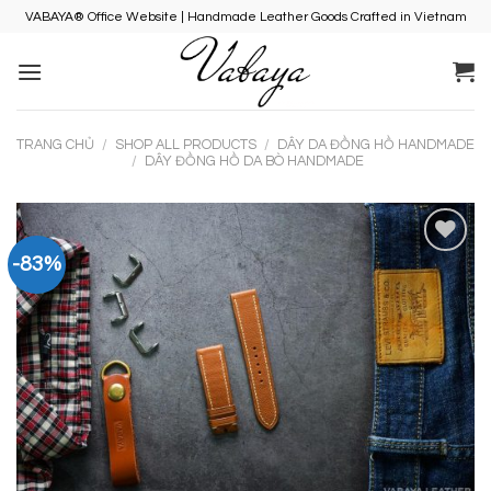
Skip
VABAYA® Office Website | Handmade Leather Goods Crafted in Vietnam
to
content
TRANG CHỦ
/
SHOP ALL PRODUCTS
/
DÂY DA ĐỒNG HỒ HANDMADE
/
DÂY ĐỒNG HỒ DA BÒ HANDMADE
-83%
Add to
Wishlist