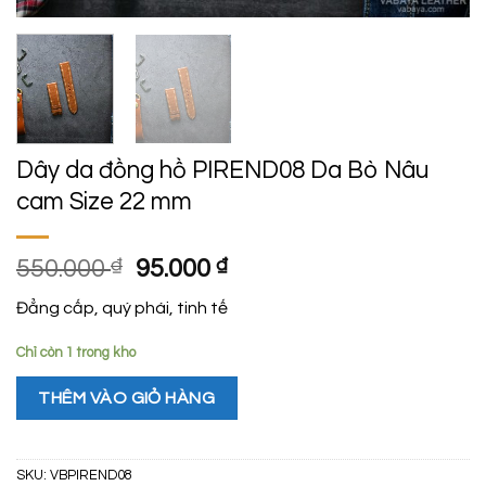
Dây da đồng hồ PIREND08 Da Bò Nâu
cam Size 22 mm
Giá
Giá
550.000
₫
95.000
₫
gốc
hiện
Đẳng cấp, quý phái, tinh tế
là:
tại
550.000 ₫.
là:
Chỉ còn 1 trong kho
95.000 ₫.
THÊM VÀO GIỎ HÀNG
SKU:
VBPIREND08