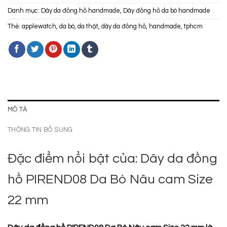
Danh mục:
Dây da đồng hồ handmade
,
Dây đồng hồ da bò handmade
Thẻ:
applewatch
,
da bò
,
da thật
,
dây da đồng hồ
,
handmade
,
tphcm
MÔ TẢ
THÔNG TIN BỔ SUNG
Đặc điểm nổi bật của: Dây da đồng
hồ PIREND08 Da Bò Nâu cam Size
22 mm