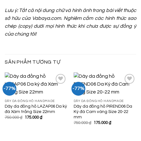
Lưu ý: Tất cả nội dung chữ và hình ảnh trong bài viết thuộc
sở hữu của Vabaya.com. Nghiêm cấm các hình thức sao
chép (copy) dưới mọi hình thức khi chưa được sự đồng ý
của chúng tôi!
SẢN PHẨM TƯƠNG TỰ
-77%
-77%
Add to
Add to
DÂY DA ĐỒNG HỒ HANDMADE
DÂY DA ĐỒNG HỒ HANDMADE
Wishlist
Wishlist
Dây da đồng hồ LAZAP06 Da kỳ
Dây da đồng hồ PIREND06 Da
đà Xám trắng Size 22mm
Kỳ đà Cam vàng Size 20-22
mm
Giá
Giá
750.000
₫
175.000
₫
gốc
hiện
Giá
Giá
750.000
₫
175.000
₫
là:
tại
gốc
hiện
750.000 ₫.
là:
là:
tại
175.000 ₫.
750.000 ₫.
là:
175.000 ₫.