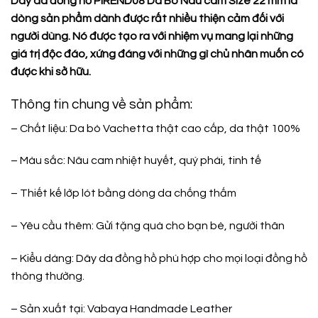
Dây da đồng hồ PIREND08 Da Bò Nâu cam Size 22 mm là
dòng sản phẩm dành được rất nhiều thiện cảm đối với
người dùng. Nó được tạo ra với nhiệm vụ mang lại những
giá trị độc đáo, xứng đáng với những gì chủ nhân muốn có
được khi sở hữu.
Thông tin chung về sản phẩm:
– Chất liệu: Da bò Vachetta thật cao cấp, da thật 100%
– Màu sắc: Nâu cam nhiệt huyết, quý phái, tinh tế
– Thiết kế lớp lót bằng dòng da chống thấm
– Yêu cầu thêm: Gửi tặng quà cho bạn bè, người thân
– Kiểu dáng: Dây da đồng hồ phù hợp cho mọi loại đồng hồ
thông thường.
– Sản xuất tại:
Vabaya Handmade Leather