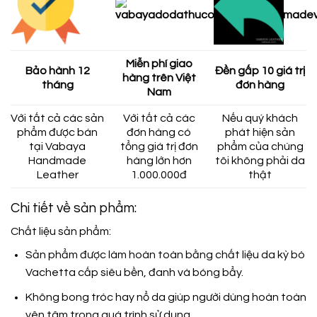
Miễn phí giao
Bảo hành 12
Đền gấp 10 giá trị
hàng trên Việt
tháng
đơn hàng
Nam
Với tất cả các sản
Với tất cả các
Nếu quý khách
phẩm được bán
đơn hàng có
phát hiện sản
tại Vabaya
tổng giá trị đơn
phẩm của chúng
Handmade
hàng lớn hơn
tôi không phải da
Leather
1.000.000đ
thật
Chi tiết về sản phẩm:
Chất liệu sản phẩm:
Sản phẩm được làm hoàn toàn bằng chất liệu da kỳ bò
Vachetta cấp siêu bền, đanh và bóng bẩy.
Không bong tróc hay nổ da giúp người dùng hoàn toàn
yên tâm trong quá trình sử dụng.