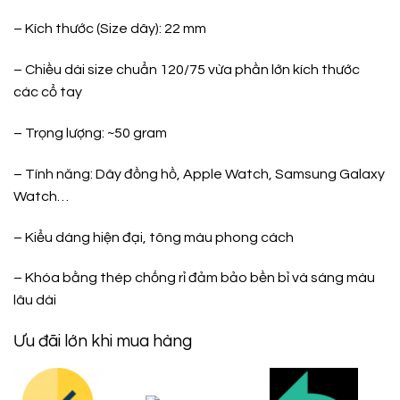
– Kích thước (Size dây): 22 mm
– Chiều dài size chuẩn 120/75 vừa phần lớn kích thước
các cổ tay
– Trọng lượng: ~50 gram
– Tính năng: Dây đồng hồ, Apple Watch, Samsung Galaxy
Watch…
– Kiểu dáng hiện đại, tông màu phong cách
– Khóa bằng thép chống rỉ đảm bảo bền bỉ và sáng màu
lâu dài
Ưu đãi lớn khi mua hàng