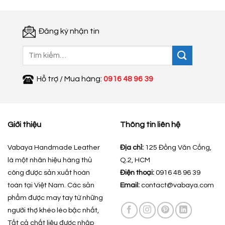
Đăng ký nhận tin
Tìm
kiếm:
Hỗ trợ / Mua hàng:
0916 48 96 39
Giới thiệu
Thông tin liên hệ
Vabaya Handmade Leather
Địa chỉ:
125 Đồng Văn Cống,
là một nhãn hiệu hàng thủ
Q.2, HCM
công được sản xuất hoàn
Điện thoại:
0916 48 96 39
toàn tại Việt Nam. Các sản
Email:
contact@vabaya.com
phẩm được may tay từ những
người thợ khéo léo bậc nhất,
Tất cả chất liệu được nhập