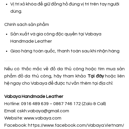
Vị trí xỏ khóa để giữ đồng hồ đúng vị trí trên tay người
dùng.
Chính sách sản phẩm
Sản xuất và gia công độc quyền tại
Vabaya
Handmade Leather
Giao hàng toàn quốc, thanh toán sau khi nhận hàng
Nếu có thắc mắc về đồ da thủ công hoặc tìm mua sản
phẩm đồ da thủ công, hãy tham khảo
Tại đây
hoặc liên
hệ ngay cho Vabaya để được tư vấn thêm tại địa chỉ:
Vabaya Handmade Leather
Hotline: 0916 489 639 – 0867 746 172 (Zalo & Call)
Email: cskh.vabaya@gmail.com
Website: www.vabaya.com
Facebook:
https://www.facebook.com/Vabaya.Vietnam/