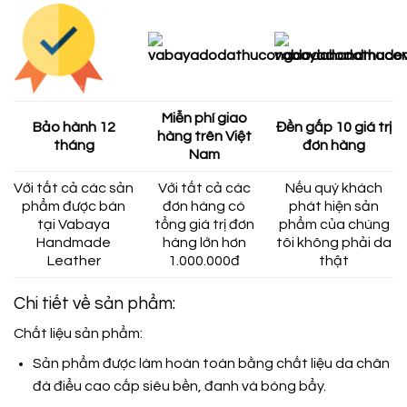
Miễn phí giao
Bảo hành 12
Đền gấp 10 giá trị
hàng trên Việt
tháng
đơn hàng
Nam
Với tất cả các sản
Với tất cả các
Nếu quý khách
phẩm được bán
đơn hàng có
phát hiện sản
tại Vabaya
tổng giá trị đơn
phẩm của chúng
Handmade
hàng lớn hơn
tôi không phải da
Leather
1.000.000đ
thật
Chi tiết về sản phẩm:
Chất liệu sản phẩm:
Sản phẩm được làm hoàn toàn bằng chất liệu da chân
đà điểu cao cấp siêu bền, đanh và bóng bẩy.