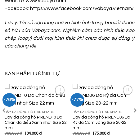
Website: www.vabaya.com
Facebook:
https://www.facebook.com/Vabaya.Vietnam/
Lưu ý: Tất cả nội dung chữ và hình ảnh trong bài viết thuộc
sở hữu của Vabaya.com. Nghiêm cấm các hình thức sao
chép (copy) dưới mọi hình thức khi chưa được sự đồng ý
của chúng tôi!
SẢN PHẨM TƯƠNG TỰ
-76%
-77%
Add to
Add to
DÂY DA ĐỒNG HỒ HANDMADE
DÂY DA ĐỒNG HỒ HANDMADE
Wishlist
Wishlist
Dây da đồng hồ PIREND10 Da
Dây da đồng hồ PIREND06 Da
Chân đà điểu Xanh nhạt Size 22
Kỳ đà Cam vàng Size 20-22
mm
mm
Giá
Giá
Giá
Giá
760.000
₫
184.000
₫
750.000
₫
175.000
₫
gốc
hiện
gốc
hiện