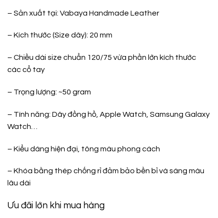
– Sản xuất tại:
Vabaya Handmade Leather
– Kích thước (Size dây): 20 mm
– Chiều dài size chuẩn 120/75 vừa phần lớn kích thước
các cổ tay
– Trọng lượng: ~50 gram
– Tính năng: Dây đồng hồ, Apple Watch, Samsung Galaxy
Watch…
– Kiểu dáng hiện đại, tông màu phong cách
– Khóa bằng thép chống rỉ đảm bảo bền bỉ và sáng màu
lâu dài
Ưu đãi lớn khi mua hàng