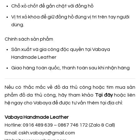
Chỗ xỏ chốt để gắn chặt với đồng hồ
Vị trí xỏ khóa để giữ đồng hồ đúng vị trí trên tay người
dùng.
Chính sách sản phẩm
Sản xuất và gia công độc quyền tại
Vabaya
Handmade Leather
Giao hàng toàn quốc, thanh toán sau khi nhận hàng
Nếu có thắc mắc về đồ da thủ công hoặc tìm mua sản
phẩm đồ da thủ công, hãy tham khảo
Tại đây
hoặc liên
hệ ngay cho Vabaya để được tư vấn thêm tại địa chỉ:
Vabaya Handmade Leather
Hotline: 0916 489 639 – 0867 746 172 (Zalo & Call)
Email: cskh.vabaya@gmail.com