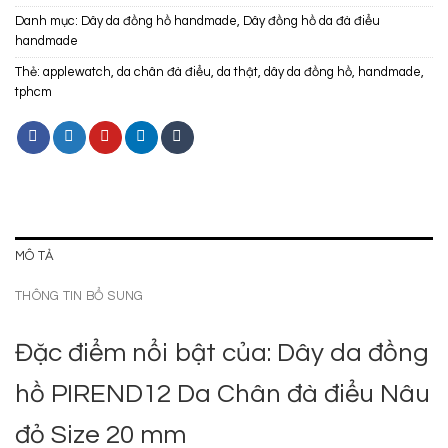
Danh mục:
Dây da đồng hồ handmade
,
Dây đồng hồ da đà điểu
handmade
Thẻ:
applewatch
,
da chân đà điểu
,
da thật
,
dây da đồng hồ
,
handmade
,
tphcm
MÔ TẢ
THÔNG TIN BỔ SUNG
Đặc điểm nổi bật của: Dây da đồng
hồ PIREND12 Da Chân đà điểu Nâu
đỏ Size 20 mm