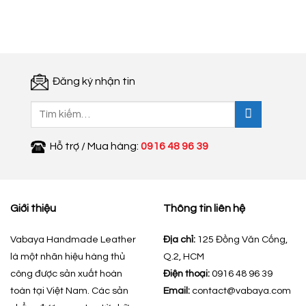
là:
tại
là:
tại
760.000 ₫.
là:
750.000 ₫.
là:
184.000 ₫.
175.000 ₫.
Đăng ký nhận tin
Tìm
kiếm:
Hỗ trợ / Mua hàng:
0916 48 96 39
Giới thiệu
Thông tin liên hệ
Vabaya Handmade Leather
Địa chỉ:
125 Đồng Văn Cống,
là một nhãn hiệu hàng thủ
Q.2, HCM
công được sản xuất hoàn
Điện thoại:
0916 48 96 39
toàn tại Việt Nam. Các sản
Email:
contact@vabaya.com