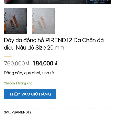
Dây da đồng hồ PIREND12 Da Chân đà
điểu Nâu đỏ Size 20 mm
Giá
Giá
760.000
₫
184.000
₫
gốc
hiện
Đẳng cấp, quý phái, tinh tế
là:
tại
760.000 ₫.
là:
Chỉ còn 1 trong kho
184.000 ₫.
THÊM VÀO GIỎ HÀNG
SKU:
VBPIREND12