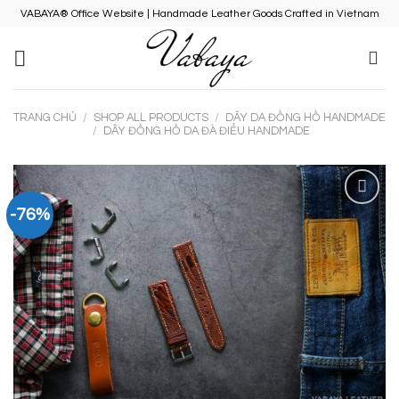
Skip
VABAYA® Office Website | Handmade Leather Goods Crafted in Vietnam
to
content
TRANG CHỦ
/
SHOP ALL PRODUCTS
/
DÂY DA ĐỒNG HỒ HANDMADE
/
DÂY ĐỒNG HỒ DA ĐÀ ĐIỂU HANDMADE
-76%
Add to
Wishlist