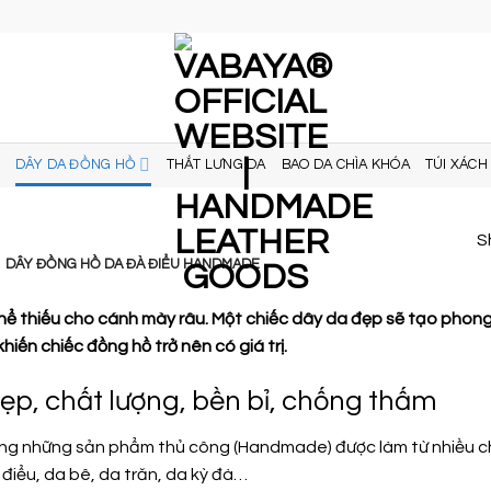
DÂY DA ĐỒNG HỒ
THẮT LƯNG DA
BAO DA CHÌA KHÓA
TÚI XÁCH
S
DÂY ĐỒNG HỒ DA ĐÀ ĐIỂU HANDMADE
ể thiếu cho cánh mày râu. Một chiếc dây da đẹp sẽ tạo phong
iến chiếc đồng hồ trở nên có giá trị.
p, chất lượng, bền bỉ, chống thấm
ng những sản phẩm thủ công (Handmade) được làm từ nhiều ch
điểu, da bê, da trăn, da kỳ đà…