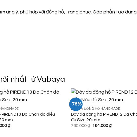
m ưng ý, phù hợp với đồng hồ, trang phục. Góp phần tạo dựn
ới nhất từ Vabaya
-76%
 HANDMADE
DÂY DA ĐỒNG HỒ HANDMADE
ồ PIREND13 Da Chân đà điểu
Dây da đồng hồ PIREND12 Da Ch
Add to
 20 mm
đỏ Size 20 mm
Wishlist
Giá
Giá
Giá
.000
₫
760.000
₫
184.000
₫
hiện
gốc
hiện
tại
là:
tại