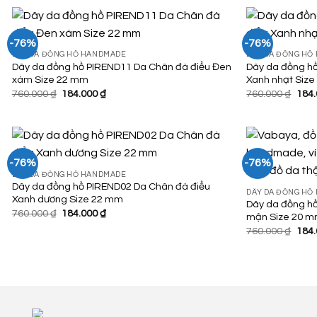
760.000 ₫.
là:
760.
184.000 ₫.
-76%
-76%
DÂY DA ĐỒNG HỒ HANDMADE
DÂY DA ĐỒNG HỒ
Dây da đồng hồ PIREND11 Da Chân đà điểu Đen
Dây da đồng h
Add to
xám Size 22 mm
Xanh nhạt Siz
Wishlist
Giá
Giá
Giá
760.000
₫
184.000
₫
760.000
₫
184
gốc
hiện
gốc
là:
tại
là:
760.000 ₫.
là:
760.
184.000 ₫.
-76%
-76%
DÂY DA ĐỒNG HỒ HANDMADE
Dây da đồng hồ PIREND02 Da Chân đà điểu
Add to
DÂY DA ĐỒNG HỒ
Xanh dương Size 22 mm
Wishlist
Dây da đồng hồ
Giá
Giá
760.000
₫
184.000
₫
mận Size 20 
gốc
hiện
Giá
760.000
₫
184
là:
tại
gốc
760.000 ₫.
là:
là:
184.000 ₫.
760.