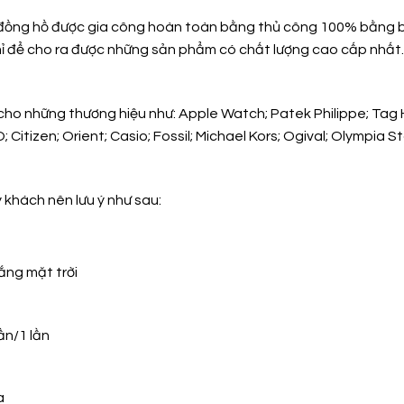
đồng hồ được gia công hoàn toàn bằng thủ công 100% bằng 
ỉ mỉ để cho ra được những sản phẩm có chất lượng cao cấp nhất
cho những thương hiệu như: Apple Watch; Patek Philippe; Tag 
Citizen; Orient; Casio; Fossil; Michael Kors; Ogival; Olympia S
 khách nên lưu ý như sau:
ắng mặt trời
ần/1 lần
a