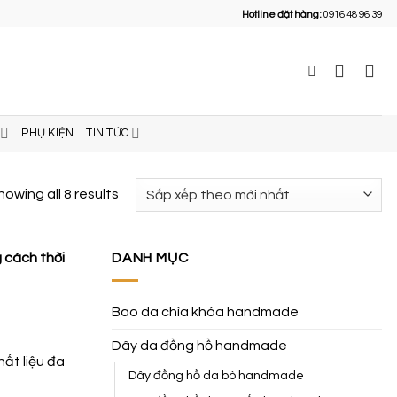
Hotline đặt hàng:
0916 48 96 39
PHỤ KIỆN
TIN TỨC
howing all 8 results
 cách thời
DANH MỤC
Bao da chìa khóa handmade
Dây da đồng hồ handmade
ất liệu đa
Dây đồng hồ da bò handmade