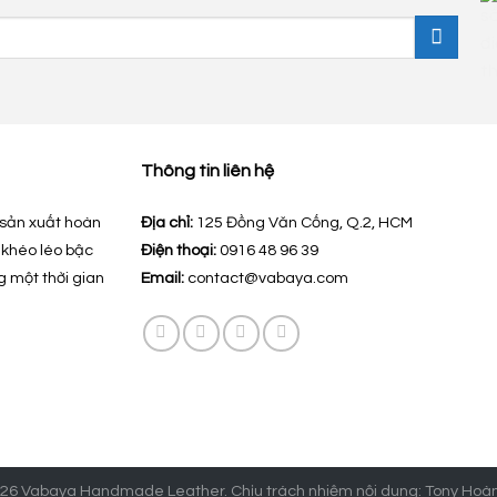
Thông tin liên hệ
sản xuất hoàn
Địa chỉ:
125 Đồng Văn Cống, Q.2, HCM
 khéo léo bậc
Điện thoại:
0916 48 96 39
g một thời gian
Email:
contact@vabaya.com
26 Vabaya Handmade Leather. Chịu trách nhiệm nội dung: Tony Hoà