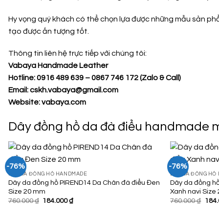
Hy vọng quý khách có thể chọn lựa được những mẫu sản phẩ
tạo được ấn tượng tốt.
Thông tin liên hệ trực tiếp với chúng tôi:
Vabaya Handmade Leather
Hotline: 0916 489 639 – 0867 746 172 (Zalo & Call)
Email: cskh.vabaya@gmail.com
Website:
vabaya.com
Dây đồng hồ da đà điểu handmade m
-76%
-76%
DÂY DA ĐỒNG HỒ HANDMADE
DÂY DA ĐỒNG HỒ
Dây da đồng hồ PIREND14 Da Chân đà điểu Đen
Dây da đồng h
Add to
Size 20 mm
Xanh navi Size
Wishlist
Giá
Giá
Giá
760.000
₫
184.000
₫
760.000
₫
184
gốc
hiện
gốc
là:
tại
là: