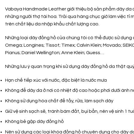
Vabaya Handmade Leather giới thiệu bộ sản phẩm dây da 
những người thợ tài hoa. Trải qua hàng chục giờ làm việc t
trên chất liệu da nhập khẩu chất lượng cao.
Những loại dây đồng hồ của chúng tôi có thể được sử dụng 
Omega; Longines; Tissot; Timex; Calvin Klein; Movado; SEIKO; 
Pianus; Daniel Wellington; Anne Klein; Guess…
Những lưu ý quan trọng khi sử dụng dây đồng hồ da thật quý
Hạn chế tiếp xúc với nước, đặc biệt là nước mưa
Không để dây da ở nơi có nhiệt độ cao hoặc phơi dưới ánh n
Không sử dụng hóa chất để tẩy, rửa, làm sạch dây
Giữ vệ sinh sạch sẽ, tránh bám đất, bụi bẩn, nên vệ sinh 1 tu
Không bẻ gập dây đồng hồ
Nên sử dụng các loại khóa đồng hồ chuyên dụng cho dây d