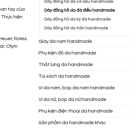
Dây đồng hồ da cá sấu handmade
bàn tay của
Dây đồng hồ da đà điểu handmade
. Thực hiện
Dây đồng hồ da kỳ đà handmade
Dây đồng hồ da trăn handmade
Heuer; Rolex;
Giày da nam handmade
tar; Olym
Phụ kiện đồ da handmade
Thắt lưng da handmade
Túi xách da handmade
Ví da nam, bóp da nam handmade
Ví da nữ, bóp da nữ handmade
Phụ kiện điện thoại da handmade
Sản phẩm da handmade khác