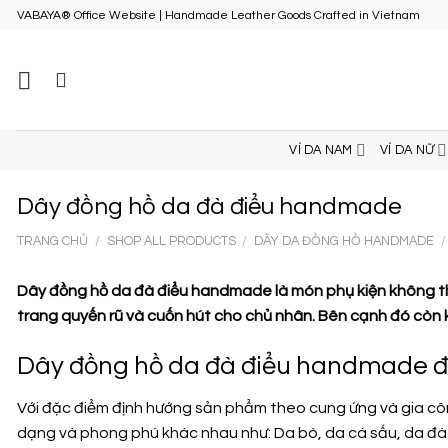
Skip
VABAYA® Office Website | Handmade Leather Goods Crafted in Vietnam
to
content
VÍ DA NAM
VÍ DA NỮ
Dây đồng hồ da đà điểu handmade
TRANG CHỦ
/
SHOP ALL PRODUCTS
/
DÂY DA ĐỒNG HỒ HANDMADE
/
Dây đồng hồ da đà điểu handmade là món phụ kiện không th
trang quyến rũ và cuốn hút cho chủ nhân. Bên cạnh đó còn kh
Dây đồng hồ da đà điểu handmade đẹ
Với đặc điểm định hướng sản phẩm theo cung ứng và gia cô
dạng và phong phú khác nhau như: Da bò, da cá sấu, da đà 