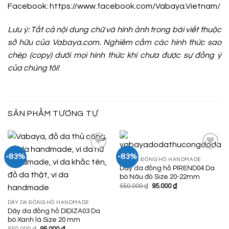
Facebook:
https://www.facebook.com/Vabaya.Vietnam/
Lưu ý: Tất cả nội dung chữ và hình ảnh trong bài viết thuộc
sở hữu của Vabaya.com. Nghiêm cấm các hình thức sao
chép (copy) dưới mọi hình thức khi chưa được sự đồng ý
của chúng tôi!
SẢN PHẨM TƯƠNG TỰ
-83%
-83%
DÂY DA ĐỒNG HỒ HANDMADE
Dây da đồng hồ PIREND04 Da
Add to
Add to
bò Nâu đỏ Size 20-22mm
Wishlist
Wishlist
Giá
Giá
550.000
₫
95.000
₫
gốc
hiện
là:
tại
DÂY DA ĐỒNG HỒ HANDMADE
550.000 ₫.
là:
Dây da đồng hồ DIDIZA03 Da
95.000 ₫.
bò Xanh lá Size 20 mm
Giá
Giá