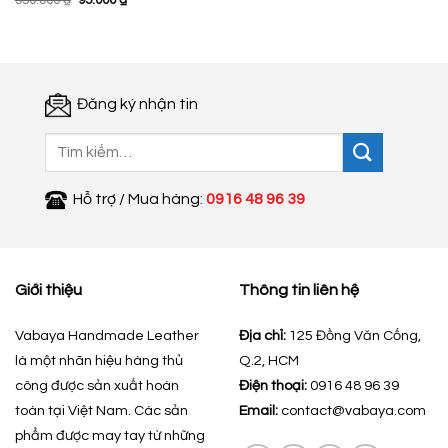
550.000
₫
95.000
₫
gốc
hiện
là:
tại
550.000 ₫.
là:
95.000 ₫.
Đăng ký nhận tin
Tìm
kiếm:
Hỗ trợ / Mua hàng:
0916 48 96 39
Giới thiệu
Thông tin liên hệ
Vabaya Handmade Leather
Địa chỉ:
125 Đồng Văn Cống,
là một nhãn hiệu hàng thủ
Q.2, HCM
công được sản xuất hoàn
Điện thoại:
0916 48 96 39
toàn tại Việt Nam. Các sản
Email:
contact@vabaya.com
phẩm được may tay từ những