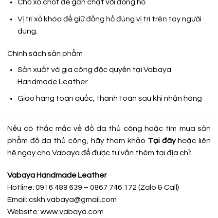
Chỗ xỏ chốt để gắn chặt với đồng hồ
Vị trí xỏ khóa để giữ đồng hồ đúng vị trí trên tay người
dùng.
Chính sách sản phẩm
Sản xuất và gia công độc quyền tại
Vabaya
Handmade Leather
Giao hàng toàn quốc, thanh toán sau khi nhận hàng
Nếu có thắc mắc về đồ da thủ công hoặc tìm mua sản
phẩm đồ da thủ công, hãy tham khảo
Tại đây
hoặc liên
hệ ngay cho Vabaya để được tư vấn thêm tại địa chỉ:
Vabaya Handmade Leather
Hotline: 0916 489 639 – 0867 746 172 (Zalo & Call)
Email: cskh.vabaya@gmail.com
Website: www.vabaya.com