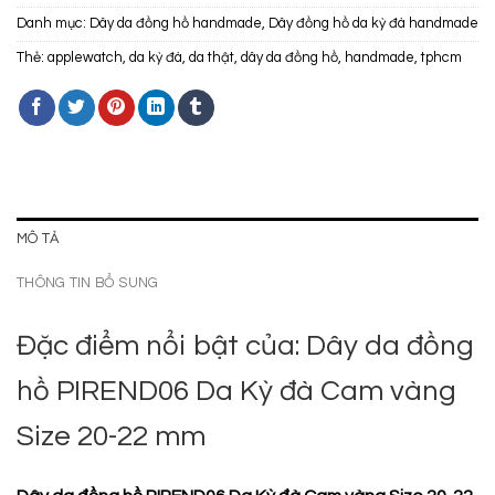
Danh mục:
Dây da đồng hồ handmade
,
Dây đồng hồ da kỳ đà handmade
Thẻ:
applewatch
,
da kỳ đà
,
da thật
,
dây da đồng hồ
,
handmade
,
tphcm
MÔ TẢ
THÔNG TIN BỔ SUNG
Đặc điểm nổi bật của: Dây da đồng
hồ PIREND06 Da Kỳ đà Cam vàng
Size 20-22 mm