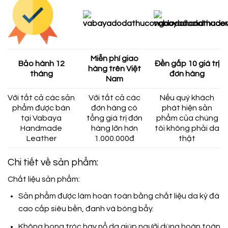
Miễn phí giao
Bảo hành 12
Đền gấp 10 giá trị
hàng trên Việt
tháng
đơn hàng
Nam
Với tất cả các sản
Với tất cả các
Nếu quý khách
phẩm được bán
đơn hàng có
phát hiện sản
tại Vabaya
tổng giá trị đơn
phẩm của chúng
Handmade
hàng lớn hơn
tôi không phải da
Leather
1.000.000đ
thật
Chi tiết về sản phẩm:
Chất liệu sản phẩm:
Sản phẩm được làm hoàn toàn bằng chất liệu da kỳ đà
cao cấp siêu bền, đanh và bóng bẩy.
Không bong tróc hay nổ da giúp người dùng hoàn toàn