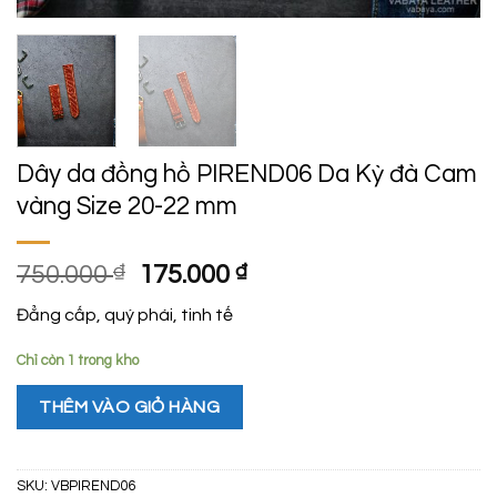
Dây da đồng hồ PIREND06 Da Kỳ đà Cam
vàng Size 20-22 mm
Giá
Giá
750.000
₫
175.000
₫
gốc
hiện
Đẳng cấp, quý phái, tinh tế
là:
tại
750.000 ₫.
là:
Chỉ còn 1 trong kho
175.000 ₫.
THÊM VÀO GIỎ HÀNG
SKU:
VBPIREND06