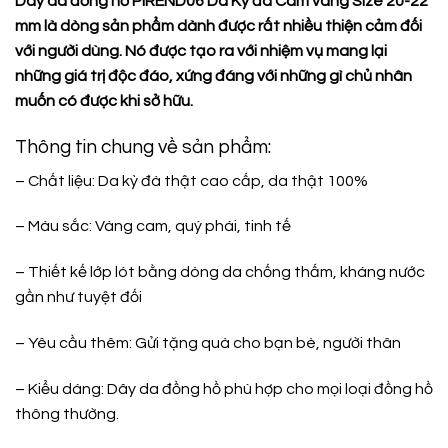
Dây da đồng hồ PIREND06 Da Kỳ đà Cam vàng Size 20-22
mm là dòng sản phẩm dành được rất nhiều thiện cảm đối
với người dùng. Nó được tạo ra với nhiệm vụ mang lại
những giá trị độc đáo, xứng đáng với những gì chủ nhân
muốn có được khi sở hữu.
Thông tin chung về sản phẩm:
– Chất liệu: Da kỳ đà thật cao cấp, da thật 100%
– Màu sắc: Vàng cam, quý phái, tinh tế
– Thiết kế lớp lót bằng dòng da chống thấm, kháng nước
gần như tuyệt đối
– Yêu cầu thêm: Gửi tặng quà cho bạn bè, người thân
– Kiểu dáng: Dây da đồng hồ phù hợp cho mọi loại đồng hồ
thông thường.