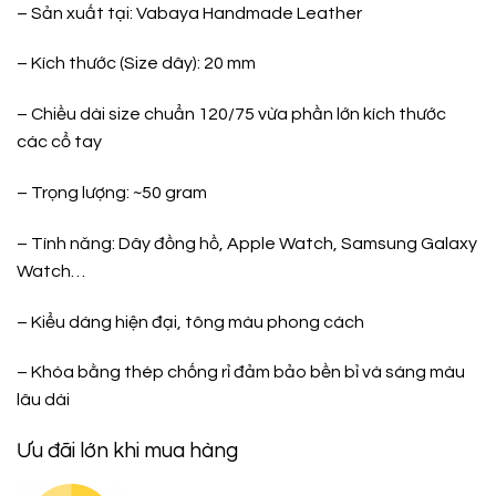
– Sản xuất tại:
Vabaya Handmade Leather
– Kích thước (Size dây): 20 mm
– Chiều dài size chuẩn 120/75 vừa phần lớn kích thước
các cổ tay
– Trọng lượng: ~50 gram
– Tính năng: Dây đồng hồ, Apple Watch, Samsung Galaxy
Watch…
– Kiểu dáng hiện đại, tông màu phong cách
– Khóa bằng thép chống rỉ đảm bảo bền bỉ và sáng màu
lâu dài
Ưu đãi lớn khi mua hàng