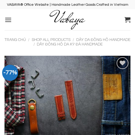
Skip
VABAYA® Office Website | Handmade Leather Goods Crafted in Vietnam
to
content
TRANG CHỦ
/
SHOP ALL PRODUCTS
/
DÂY DA ĐỒNG HỒ HANDMADE
/
DÂY ĐỒNG HỒ DA KỲ ĐÀ HANDMADE
-77%
Add to
Wishlist