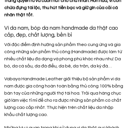
trang quyến rũ và cuốn hút cho chủ nhân. Hơn nữa, ví còn
chứa đựng tài lộc, thu hút tiền bạc và giữ gìn của cải cá
nhân thật tốt.
Ví da nam, bóp da nam handmade da thật cao
cấp, đẹp, chất lượng, bền bỉ
Với đặc điểm định hướng sản phẩm theo cung ứng và gia
công những sản phẩm thủ công (Handmade) được làm từ
nhiều chất liệu đa dạng và phong phú khác nhau như: Da
bò, da cá sấu, da đà điểu, da bê, da trăn, da kỳ đà…
Vabaya Handmade Leather giới thiệu bộ sản phẩm ví da
nam được gia công hoàn toàn bằng thủ công 100% bằng
bàn tay của những người thợ tài hoa. Trải qua hàng chục
giờ làm việc tỉ mỉ để cho ra được những sản phẩm có chất
lượng cao cấp nhất. Thực hiện trên chất liệu da nhập
khẩu chất lượng cao.
Những lưu ý quan trọng khi sử dụng ví da thật quý khách