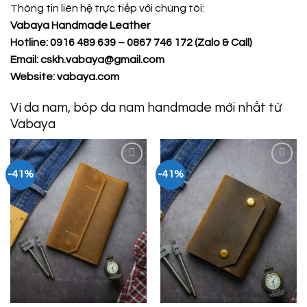
Thông tin liên hệ trực tiếp với chúng tôi:
Vabaya Handmade Leather
Hotline: 0916 489 639 – 0867 746 172 (Zalo & Call)
Email: cskh.vabaya@gmail.com
Website:
vabaya.com
Ví da nam, bóp da nam handmade mới nhất từ
Vabaya
-41%
-41%
Add to
Add to
Wishlist
Wishlist