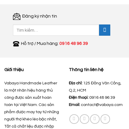
Đăng ký nhận tin
Tìm
kiếm:
Hỗ trợ / Mua hàng:
0916 48 96 39
Giới thiệu
Thông tin liên hệ
Vabaya Handmade Leather
Địa chỉ:
125 Đồng Văn Cống,
là một nhãn hiệu hàng thủ
Q.2, HCM
công được sản xuất hoàn
Điện thoại:
0916 48 96 39
toàn tại Việt Nam. Các sản
Email:
contact@vabaya.com
phẩm được may tay từ những
người thợ khéo léo bậc nhất,
Tất cả chất liệu được nhập