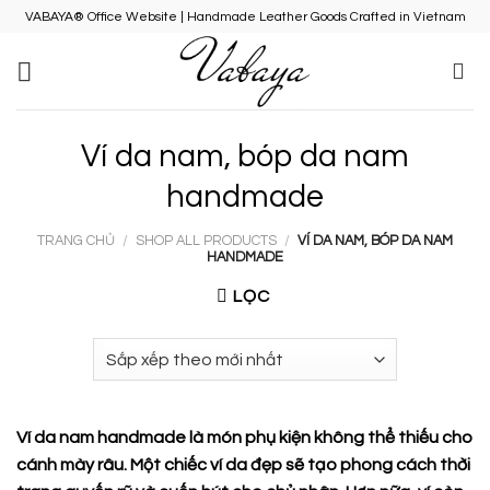
Skip
VABAYA® Office Website | Handmade Leather Goods Crafted in Vietnam
to
content
Ví da nam, bóp da nam
handmade
TRANG CHỦ
/
SHOP ALL PRODUCTS
/
VÍ DA NAM, BÓP DA NAM
HANDMADE
LỌC
Ví da nam handmade là món phụ kiện không thể thiếu cho
cánh mày râu. Một chiếc ví da đẹp sẽ tạo phong cách thời