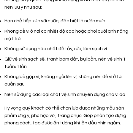
nên lưu ý như sau:
Hạn chế tiếp xúc với nước, đặc biệt là nước mưa
Không để ví ở nơi có nhiệt độ cao hoặc phơi dưới ánh nắng
mặt trời
Không sử dụng hóa chất để tẩy, rửa, làm sạch ví
Giữ vệ sinh sạch sẽ, tránh bám đất, bụi bẩn, nên vệ sinh 1
tuần/1 lần
Không bẻ gập ví, không ngồi lên ví, không nên để ví ở túi
quần sau
Nên sử dụng các loại chất vệ sinh chuyên dụng cho ví da
Hy vọng quý khách có thể chọn lựa được những mẫu sản
phẩm ưng ý, phù hợp với, trang phục. Góp phần tạo dựng
phong cách, tạo được ấn tượng khi lần đầu nhìn ngắm.