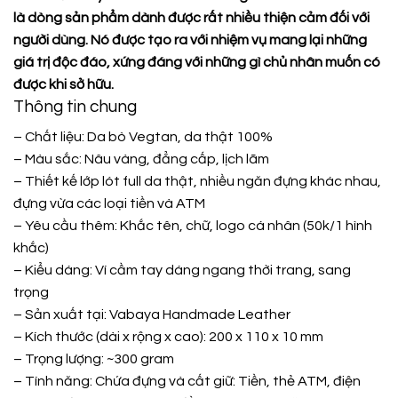
là dòng sản phẩm dành được rất nhiều thiện cảm đối với
người dùng. Nó được tạo ra với nhiệm vụ mang lại những
giá trị độc đáo, xứng đáng với những gì chủ nhân muốn có
được khi sở hữu.
Thông tin chung
– Chất liệu: Da bò Vegtan, da thật 100%
– Màu sắc: Nâu vàng, đẳng cấp, lịch lãm
– Thiết kế lớp lót full da thật, nhiều ngăn đựng khác nhau,
đựng vừa các loại tiền và ATM
– Yêu cầu thêm: Khắc tên, chữ, logo cá nhân (50k/1 hình
khắc)
– Kiểu dáng: Ví cầm tay dáng ngang thời trang, sang
trọng
– Sản xuất tại:
Vabaya Handmade Leather
– Kích thước (dài x rộng x cao): 200 x 110 x 10 mm
– Trọng lượng: ~300 gram
– Tính năng: Chứa đựng và cất giữ: Tiền, thẻ ATM, điện