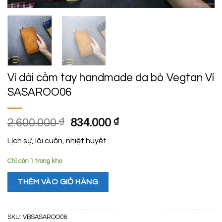
Ví dài cầm tay handmade da bò Vegtan Ví
SASAROO06
Giá
Giá
2.600.000
₫
834.000
₫
gốc
hiện
Lịch sự, lôi cuốn, nhiệt huyết
là:
tại
2.600.000 ₫.
là:
Chỉ còn 1 trong kho
834.000 ₫.
THÊM VÀO GIỎ HÀNG
SKU:
VBSASAROO06