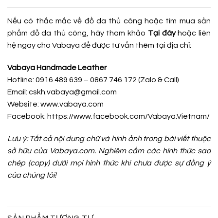
Nếu có thắc mắc về đồ da thủ công hoặc tìm mua sản
phẩm đồ da thủ công, hãy tham khảo
Tại đây
hoặc liên
hệ ngay cho Vabaya để được tư vấn thêm tại địa chỉ:
Vabaya Handmade Leather
Hotline: 0916 489 639 – 0867 746 172 (Zalo & Call)
Email: cskh.vabaya@gmail.com
Website: www.vabaya.com
Facebook:
https://www.facebook.com/Vabaya.Vietnam/
Lưu ý: Tất cả nội dung chữ và hình ảnh trong bài viết thuộc
sở hữu của Vabaya.com. Nghiêm cấm các hình thức sao
chép (copy) dưới mọi hình thức khi chưa được sự đồng ý
của chúng tôi!