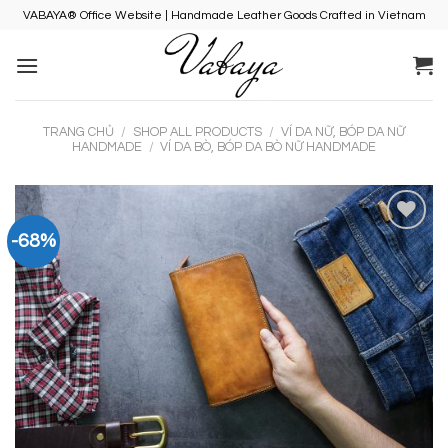
Skip
VABAYA® Office Website | Handmade Leather Goods Crafted in Vietnam
to
content
TRANG CHỦ
/
SHOP ALL PRODUCTS
/
VÍ DA NỮ, BÓP DA NỮ
HANDMADE
/
VÍ DA BÒ, BÓP DA BÒ NỮ HANDMADE
-68%
Add to
Wishlist