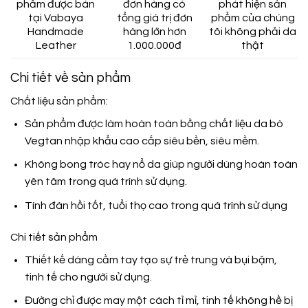
phẩm được bán
đơn hàng có
phát hiện sản
tại Vabaya
tổng giá trị đơn
phẩm của chúng
Handmade
hàng lớn hơn
tôi không phải da
Leather
1.000.000đ
thật
Chi tiết về sản phẩm
Chất liệu sản phẩm:
Sản phẩm được làm hoàn toàn bằng chất liệu da bò
Vegtan nhập khẩu cao cấp siêu bền, siêu mềm.
Không bong tróc hay nổ da giúp người dùng hoàn toàn
yên tâm trong quá trình sử dụng.
Tính đàn hồi tốt, tuổi thọ cao trong quá trình sử dụng
Chi tiết sản phẩm
Thiết kế dáng cầm tay tạo sự trẻ trung và bụi bặm,
tinh tế cho người sử dụng.
Đường chỉ được may một cách tỉ mỉ, tinh tế không hề bị