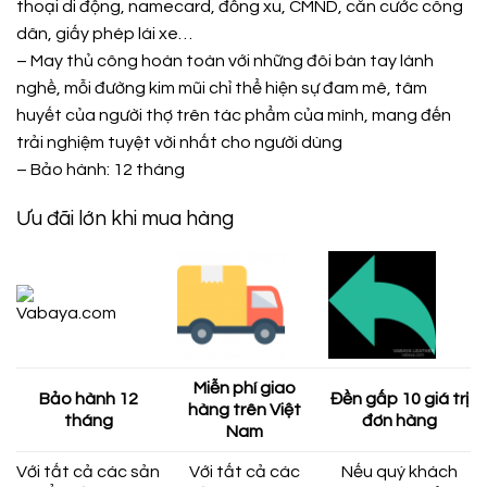
thoại di động, namecard, đồng xu, CMND, căn cước công
dân, giấy phép lái xe…
– May thủ công hoàn toàn với những đôi bàn tay lành
nghề, mỗi đường kim mũi chỉ thể hiện sự đam mê, tâm
huyết của người thợ trên tác phẩm của mình, mang đến
trải nghiệm tuyệt vời nhất cho người dùng
– Bảo hành: 12 tháng
Ưu đãi lớn khi mua hàng
Miễn phí giao
Bảo hành 12
Đền gấp 10 giá trị
hàng trên Việt
tháng
đơn hàng
Nam
Với tất cả các sản
Với tất cả các
Nếu quý khách