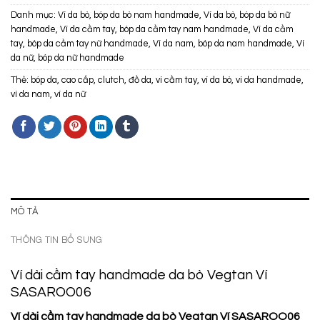
Danh mục:
Ví da bò, bóp da bò nam handmade
,
Ví da bò, bóp da bò nữ
handmade
,
Ví da cầm tay, bóp da cầm tay nam handmade
,
Ví da cầm
tay, bóp da cầm tay nữ handmade
,
Ví da nam, bóp da nam handmade
,
Ví
da nữ, bóp da nữ handmade
Thẻ:
bóp da
,
cao cấp
,
clutch
,
đồ da
,
ví cầm tay
,
ví da bò
,
ví da handmade
,
ví da nam
,
ví da nữ
MÔ TẢ
THÔNG TIN BỔ SUNG
Ví dài cầm tay handmade da bò Vegtan Ví
SASAROO06
Ví dài cầm tay handmade da bò Vegtan Ví SASAROO06