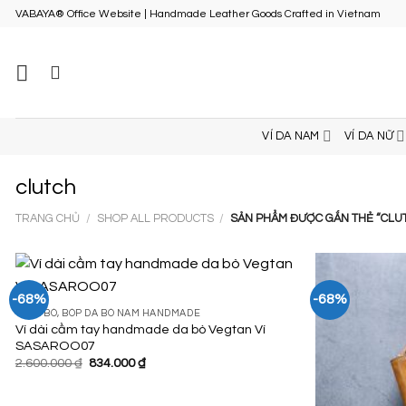
Skip
VABAYA® Office Website | Handmade Leather Goods Crafted in Vietnam
to
content
VÍ DA NAM
VÍ DA NỮ
clutch
TRANG CHỦ
/
SHOP ALL PRODUCTS
/
SẢN PHẨM ĐƯỢC GẮN THẺ “CLU
-68%
-68%
VÍ DA BÒ, BÓP DA BÒ NAM HANDMADE
Ví dài cầm tay handmade da bò Vegtan Ví
Add to
SASAROO07
Wishlist
Giá
Giá
2.600.000
₫
834.000
₫
gốc
hiện
là:
tại
2.600.000 ₫.
là: