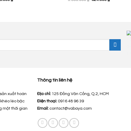
c
hiện
gốc
hiện
tại
là:
tại
200.000 ₫.
là:
3.600.000 ₫.
là:
978.000 ₫.
824.000 ₫.
Thông tin liên hệ
sản xuất hoàn
Địa chỉ:
125 Đồng Văn Cống, Q.2, HCM
 khéo léo bậc
Điện thoại:
0916 48 96 39
g một thời gian
Email:
contact@vabaya.com