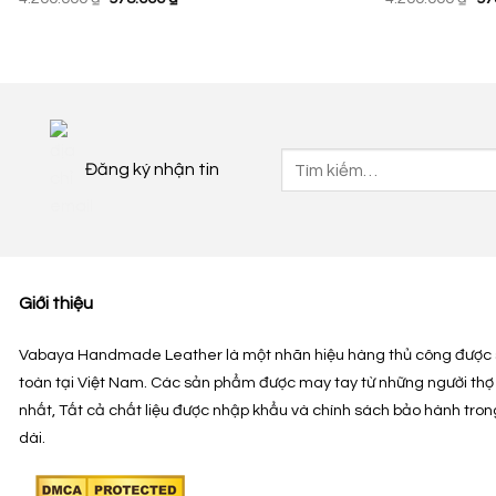
gốc
hiện
gố
là:
tại
là:
4.200.000 ₫.
là:
4.
978.000 ₫.
Tìm
Đăng ký nhận tin
kiếm:
Giới thiệu
Vabaya Handmade Leather là một nhãn hiệu hàng thủ công được 
toàn tại Việt Nam. Các sản phẩm được may tay từ những người thợ
nhất, Tất cả chất liệu được nhập khẩu và chính sách bảo hành tron
dài.