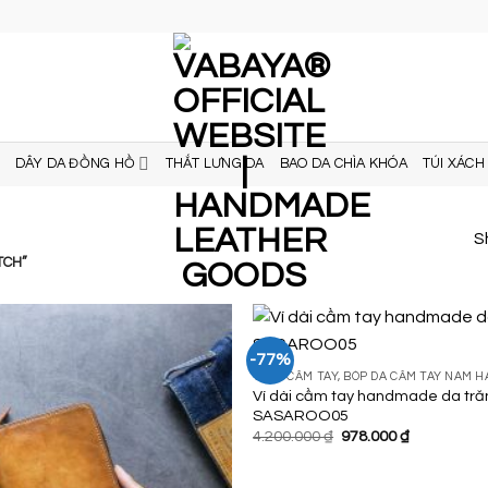
DÂY DA ĐỒNG HỒ
THẮT LƯNG DA
BAO DA CHÌA KHÓA
TÚI XÁCH
S
TCH”
-77%
VÍ DA CẦM TAY, BÓP DA CẦM TAY NAM
Ví dài cầm tay handmade da trăn
Add to
SASAROO05
Wishlist
Giá
Giá
4.200.000
₫
978.000
₫
gốc
hiện
là:
tại
4.200.000 ₫.
là: