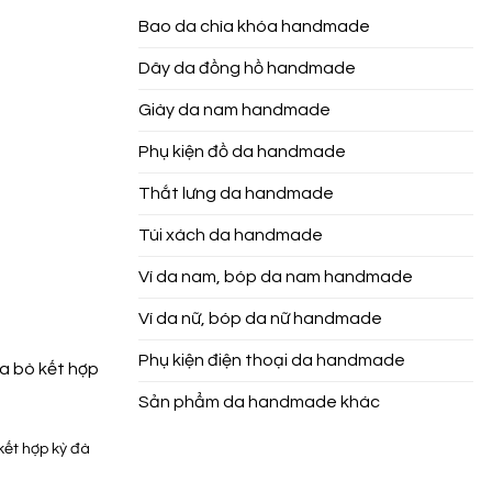
Bao da chìa khóa handmade
Dây da đồng hồ handmade
Giày da nam handmade
Phụ kiện đồ da handmade
Thắt lưng da handmade
Túi xách da handmade
Ví da nam, bóp da nam handmade
Ví da nữ, bóp da nữ handmade
Phụ kiện điện thoại da handmade
Sản phẩm da handmade khác
ết hợp kỳ đà
Add to
Wishlist