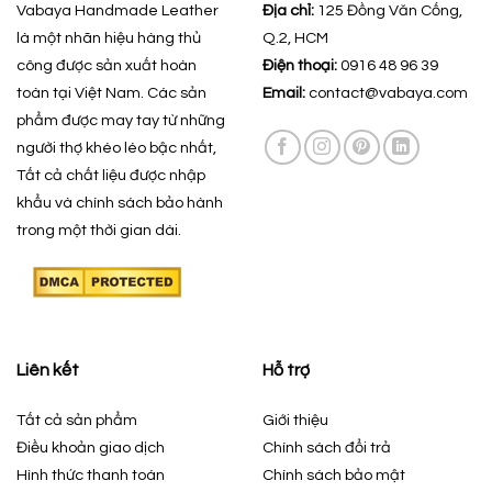
Vabaya Handmade Leather
Địa chỉ:
125 Đồng Văn Cống,
là một nhãn hiệu hàng thủ
Q.2, HCM
công được sản xuất hoàn
Điện thoại:
0916 48 96 39
toàn tại Việt Nam. Các sản
Email:
contact@vabaya.com
phẩm được may tay từ những
người thợ khéo léo bậc nhất,
Tất cả chất liệu được nhập
khẩu và chính sách bảo hành
trong một thời gian dài.
Liên kết
Hỗ trợ
Tất cả sản phẩm
Giới thiệu
Điều khoản giao dịch
Chính sách đổi trả
Hình thức thanh toán
Chính sách bảo mật