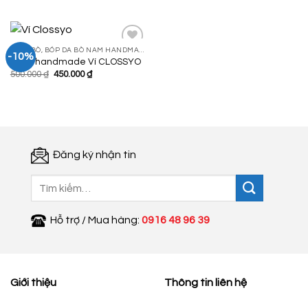
là:
tại
500.000 ₫.
là:
150.000 ₫.
VÍ DA BÒ, BÓP DA BÒ NAM HANDMADE
-10%
Ví da handmade Ví CLOSSYO
Giá
Giá
500.000
₫
450.000
₫
Add to
gốc
hiện
Wishlist
là:
tại
500.000 ₫.
là:
450.000 ₫.
Đăng ký nhận tin
Tìm
kiếm:
Hỗ trợ / Mua hàng:
0916 48 96 39
Giới thiệu
Thông tin liên hệ