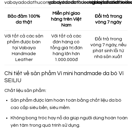
Miễn phí giao
Bảo đảm 100%
Đổi trả trong
hàng trên Việt
da thật
vòng 7 ngày
Nam
Với tất cả các sản
Với tất cả các
Đổi trả trong
phẩm được bán
đơn hàng có
vòng 7 ngày, nếu
tại Vabaya
tổng giá trị đơn
phát sinh lỗi từ
Handmade
hàng lớn hơn
nhà sản xuất
Leather
1.000.000đ
Chi tiết về sản phẩm Ví mini handmade da bò Ví
SEILIU
Chất liệu sản phẩm:
Sản phẩm được làm hoàn toàn bằng chất liệu da bò
cao cấp siêu bền, siêu mềm.
Không bong tróc hay nổ da giúp người dùng hoàn toàn
yên tâm trong quá trình sử dụng.