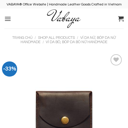
Skip
VABAYA® Office Website | Handmade Leather Goods Crafted in Vietnam
to
content
TRANG CHỦ
/
SHOP ALL PRODUCTS
/
VÍ DA NỮ, BÓP DA NỮ
HANDMADE
/
VÍ DA BÒ, BÓP DA BÒ NỮ HANDMADE
-33%
Add to
Wishlist