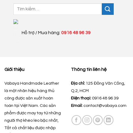
Tìm
kiếm:
Hỗ trợ / Mua hàng:
0916 48 96 39
Giới thiệu
Thông tin liên hệ
Vabaya Handmade Leather
Địa chỉ:
125 Đồng Văn Cống,
là một nhãn hiệu hàng thủ
Q.2, HCM
công được sản xuất hoàn
Điện thoại:
0916 48 96 39
toàn tại Việt Nam. Các sản
Email:
contact@vabaya.com
phẩm được may tay từ những
người thợ khéo léo bậc nhất,
Tất cả chất liệu được nhập