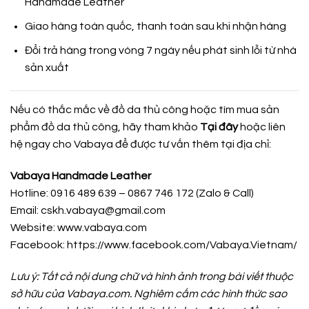
Handmade Leather
Giao hàng toàn quốc, thanh toán sau khi nhận hàng
Đổi trả hàng trong vòng 7 ngày nếu phát sinh lỗi từ nhà
sản xuất
Nếu có thắc mắc về đồ da thủ công hoặc tìm mua sản
phẩm đồ da thủ công, hãy tham khảo
Tại đây
hoặc liên
hệ ngay cho Vabaya để được tư vấn thêm tại địa chỉ:
Vabaya Handmade Leather
Hotline: 0916 489 639 – 0867 746 172 (Zalo & Call)
Email: cskh.vabaya@gmail.com
Website: www.vabaya.com
Facebook:
https://www.facebook.com/Vabaya.Vietnam/
Lưu ý: Tất cả nội dung chữ và hình ảnh trong bài viết thuộc
sở hữu của Vabaya.com. Nghiêm cấm các hình thức sao