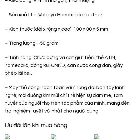
– Kiểu dáng: Ví mini nhỏ gọn, thời thượng
– Sản xuất tại:
Vabaya Handmade Leather
– Kích thước (dài x rộng x cao): 100 x 80 x 5 mm
– Trọng lượng: ~50 gram
– Tính năng: Chứa đựng và cất giữ: Tiền, thẻ ATM,
namecard, đồng xu, CMND, căn cước công dân, giấy
phép lái xe…
– May thủ công hoàn toàn với những đôi bàn tay lành
nghề, mỗi đường kim mũi chỉ thể hiện sự đam mê, tâm
huyết của người thợ trên tác phẩm của mình, mang đến
trải nghiệm tuyệt vời nhất cho người dùng
Ưu đãi lớn khi mua hàng