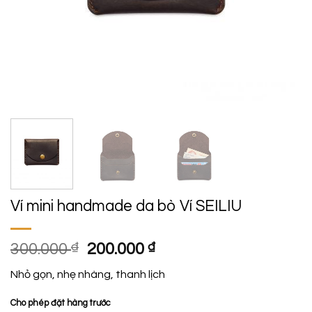
Ví mini handmade da bò Ví SEILIU
Giá
Giá
300.000
₫
200.000
₫
gốc
hiện
Nhỏ gọn, nhẹ nhàng, thanh lịch
là:
tại
300.000 ₫.
là:
Cho phép đặt hàng trước