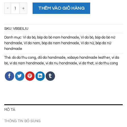
200.000 ₫.
Ví mini handmade da bò Ví SEILIU số lượng
THÊM VÀO GIỎ HÀNG
SKU:
VBSEILIU
Danh mục:
Ví da bò, bóp da bò nam handmade
,
Ví da bò, bóp da bò nữ
handmade
,
Ví da nam, bóp da nam handmade
,
Ví da nữ, bóp da nữ
handmade
Thẻ:
do da thu cong
,
đồ da handmade
,
vabaya handmade leather
,
ví da
bò
,
ví da nam handmade
,
vi da nu handmade
,
vi da that
,
vi da thu cong
MÔ TẢ
THÔNG TIN BỔ SUNG