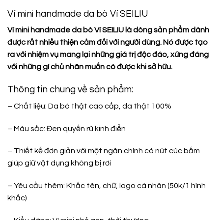
Ví mini handmade da bò Ví SEILIU
Ví mini handmade da bò Ví SEILIU là dòng sản phẩm dành
được rất nhiều thiện cảm đối với người dùng. Nó được tạo
ra với nhiệm vụ mang lại những giá trị độc đáo, xứng đáng
với những gì chủ nhân muốn có được khi sở hữu.
Thông tin chung về sản phẩm:
– Chất liệu: Da bò thật cao cấp, da thật 100%
– Màu sắc: Đen quyến rũ kinh điển
– Thiết kế đơn giản với một ngăn chính có nút cúc bấm
giúp giữ vật dụng không bị rơi
– Yêu cầu thêm: Khắc tên, chữ, logo cá nhân (50k/1 hình
khắc)