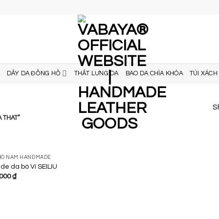
DÂY DA ĐỒNG HỒ
THẮT LƯNG DA
BAO DA CHÌA KHÓA
TÚI XÁCH
S
 THAT”
A BÒ NAM HANDMADE
de da bò Ví SEILIU
Giá
.000
₫
Add to
hiện
Wishlist
tại
000 ₫.
là:
200.000 ₫.