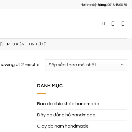
Hotline đặt hàng:
0916 48 96 39
PHỤ KIỆN
TIN TỨC
howing all 2 results
DANH MỤC
Bao da chìa khóa handmade
Dây da đồng hồ handmade
Giày da nam handmade