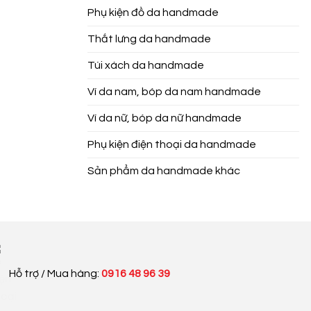
Phụ kiện đồ da handmade
Thắt lưng da handmade
Túi xách da handmade
Ví da nam, bóp da nam handmade
Ví da nữ, bóp da nữ handmade
Phụ kiện điện thoại da handmade
Sản phẩm da handmade khác
Hỗ trợ / Mua hàng:
0916 48 96 39