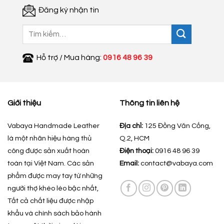
Đăng ký nhận tin
Tìm
kiếm:
Hỗ trợ / Mua hàng:
0916 48 96 39
Giới thiệu
Thông tin liên hệ
Vabaya Handmade Leather
Địa chỉ:
125 Đồng Văn Cống,
là một nhãn hiệu hàng thủ
Q.2, HCM
công được sản xuất hoàn
Điện thoại:
0916 48 96 39
toàn tại Việt Nam. Các sản
Email:
contact@vabaya.com
phẩm được may tay từ những
người thợ khéo léo bậc nhất,
Tất cả chất liệu được nhập
khẩu và chính sách bảo hành