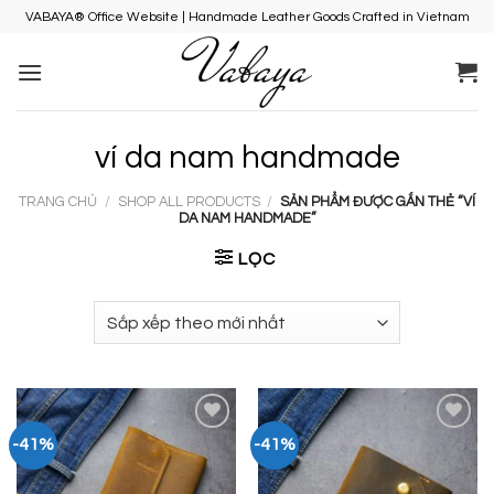
Skip
VABAYA® Office Website | Handmade Leather Goods Crafted in Vietnam
to
content
ví da nam handmade
TRANG CHỦ
/
SHOP ALL PRODUCTS
/
SẢN PHẨM ĐƯỢC GẮN THẺ “VÍ
DA NAM HANDMADE”
LỌC
-41%
-41%
Add to
Add to