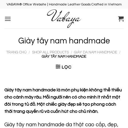
Skip
VABAYA® Office Website | Handmade Leather Goods Crafted in Vietnam
to
content
Giày tây nam handmade
TRANG CHỦ
/
SHOP ALL PRODUCTS
/
GIÀY DA NAM HANDMADE
/
GIÀY TÂY NAM HANDMADE
LỌC
Giày tây nam handmade là món phụ kiện không thể thiếu
cho cánh mày râu. Mỗi người nên có cho mình ít nhất một
đôi trong tủ đồ. Một chiếc giày đẹp sẽ tạo phong cách
thời trang quyến rũ và cuốn hút cho chủ nhân.
Giày tây nam handmade da thật cao cấp, đẹp,