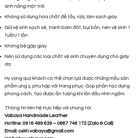
ánh nắng mặt trời
Không sử dụng hóa chất để tẩy, rửa, làm sạch giày
Giữ vệ sinh sạch sẽ, tránh bám đất, bụi bẩn, nên vệ sinh 1
tuần/1 lần
Không bẻ gập giày
Nên sử dụng các loại chất vệ sinh chuyên dụng cho giày
da
Hy vọng quý khách có thể chọn lựa được những mẫu sản
phẩm ưng ý, phù hợp với trang phục. Góp phần tạo dựng
phong cách, tạo được ấn tượng khi lần đầu nhìn ngắm.
Thông tin liên hệ trực tiếp với chúng tôi:
Vabaya Handmade Leather
Hotline: 0916 489 639 – 0867 746 172 (Zalo & Call)
Email: cskh.vabaya@gmail.com