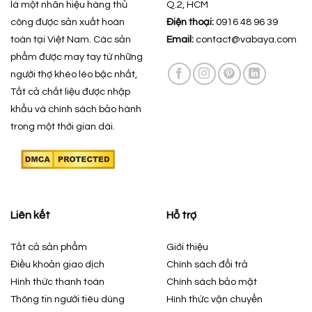
là một nhãn hiệu hàng thủ
Q.2, HCM
công được sản xuất hoàn
Điện thoại:
0916 48 96 39
toàn tại Việt Nam. Các sản
Email:
contact@vabaya.com
phẩm được may tay từ những
người thợ khéo léo bậc nhất,
Tất cả chất liệu được nhập
khẩu và chính sách bảo hành
trong một thời gian dài.
Liên kết
Hỗ trợ
Tất cả sản phẩm
Giới thiệu
Điều khoản giao dịch
Chính sách đổi trả
Hình thức thanh toán
Chính sách bảo mật
Thông tin người tiêu dùng
Hình thức vận chuyển