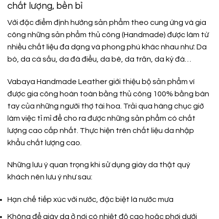
chất lượng, bền bỉ
Với đặc điểm định hướng sản phẩm theo cung ứng và gia
công những sản phẩm thủ công (Handmade) được làm từ
nhiều chất liệu đa dạng và phong phú khác nhau như: Da
bò, da cá sấu, da đà điểu, da bê, da trăn, da kỳ đà…
Vabaya Handmade Leather giới thiệu bộ sản phẩm ví
được gia công hoàn toàn bằng thủ công 100% bằng bàn
tay của những người thợ tài hoa. Trải qua hàng chục giờ
làm việc tỉ mỉ để cho ra được những sản phẩm có chất
lượng cao cấp nhất. Thực hiện trên chất liệu da nhập
khẩu chất lượng cao.
Những lưu ý quan trọng khi sử dụng giày da thật quý
khách nên lưu ý như sau:
Hạn chế tiếp xúc với nước, đặc biệt là nước mưa
Không để giày da ở nơi có nhiệt độ cao hoặc phơi dưới