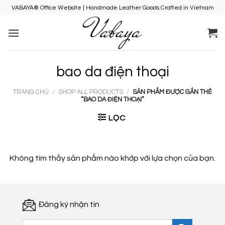
Skip
VABAYA® Office Website | Handmade Leather Goods Crafted in Vietnam
to
content
bao da điện thoại
TRANG CHỦ
/
SHOP ALL PRODUCTS
/
SẢN PHẨM ĐƯỢC GẮN THẺ
“BAO DA ĐIỆN THOẠI”
LỌC
Không tìm thấy sản phẩm nào khớp với lựa chọn của bạn.
Đăng ký nhận tin
Tìm