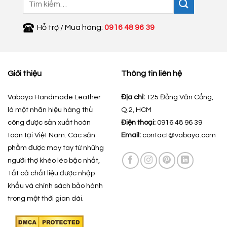
kiếm:
Hỗ trợ / Mua hàng:
0916 48 96 39
Giới thiệu
Thông tin liên hệ
Vabaya Handmade Leather
Địa chỉ:
125 Đồng Văn Cống,
là một nhãn hiệu hàng thủ
Q.2, HCM
công được sản xuất hoàn
Điện thoại:
0916 48 96 39
toàn tại Việt Nam. Các sản
Email:
contact@vabaya.com
phẩm được may tay từ những
người thợ khéo léo bậc nhất,
Tất cả chất liệu được nhập
khẩu và chính sách bảo hành
trong một thời gian dài.