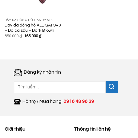
DÂY DA ĐỒNG HỒ HANDMADE
Dây da đồng hồ ALLIGATOR01
– Da cá sấu – Dark Brown
Giá
Giá
850.000
₫
165.000
₫
gốc
hiện
là:
tại
850.000 ₫.
là:
165.000 ₫.
Đăng ký nhận tin
Tìm
kiếm:
Hỗ trợ / Mua hàng:
0916 48 96 39
Giới thiệu
Thông tin liên hệ