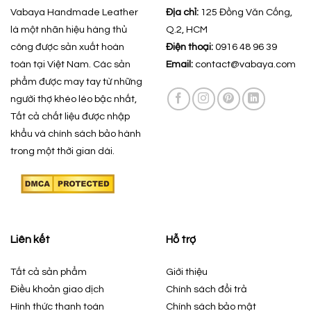
Vabaya Handmade Leather
Địa chỉ:
125 Đồng Văn Cống,
là một nhãn hiệu hàng thủ
Q.2, HCM
công được sản xuất hoàn
Điện thoại:
0916 48 96 39
toàn tại Việt Nam. Các sản
Email:
contact@vabaya.com
phẩm được may tay từ những
người thợ khéo léo bậc nhất,
Tất cả chất liệu được nhập
khẩu và chính sách bảo hành
trong một thời gian dài.
Liên kết
Hỗ trợ
Tất cả sản phẩm
Giới thiệu
Điều khoản giao dịch
Chính sách đổi trả
Hình thức thanh toán
Chính sách bảo mật