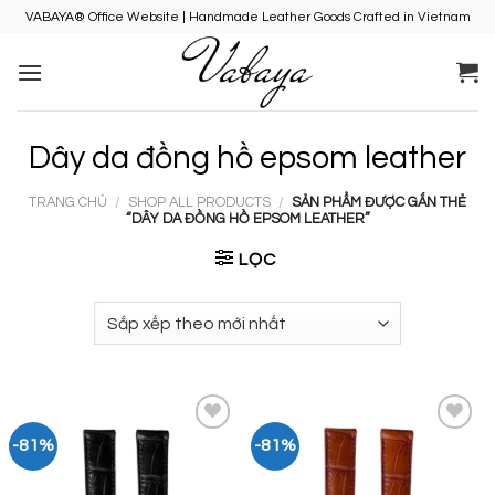
Skip
VABAYA® Office Website | Handmade Leather Goods Crafted in Vietnam
to
content
Dây da đồng hồ epsom leather
TRANG CHỦ
/
SHOP ALL PRODUCTS
/
SẢN PHẨM ĐƯỢC GẮN THẺ
“DÂY DA ĐỒNG HỒ EPSOM LEATHER”
LỌC
-81%
-81%
Add to
Add to