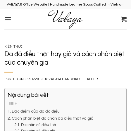
Skip
VABAYA® Office Website | Handmade Leather Goods Crafted in Vietnam
to
content
KIẾN THỨC
Da đà điểu thật hay giả và cách phân biệt
của chuyên gia
POSTED ON
05/04/2019
BY
VABAYA HANDMADE LEATHER
Nội dung bài viết
1. Đặc điểm của da đà điểu
2. Cách phân biệt da chân đà điểu thật và giả
2.1. Da chân đà điểu thật
2.2. Da chân đà điểu giả