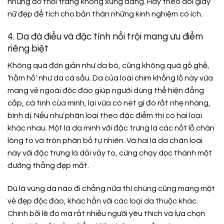
những đồ thời trang không xứng đáng. Hãy theo dõi giày
nữ đẹp để tích cho bản thân những kinh nghiệm có ích.
4. Da đà điểu và đặc tính nổi trội mang ưu điểm
riêng biệt
Không quá đơn giản như da bò, cũng không quá gồ ghề,
‘hầm hố’ như da cá sấu. Da của loài chim khổng lồ này vừa
mang vẻ ngoài độc đáo giúp người dùng thể hiện đẳng
cấp, cá tính của mình, lại vừa có nét gì đó rất nhẹ nhàng,
bình dị. Nếu như phân loại theo đặc điểm thì có hai loại
khác nhau. Một là da mình với đặc trưng là các nốt lỗ chân
lông to và tròn phân bố tự nhiên. Và hai là da chân loài
này với đặc trưng là dải vảy to, cứng chạy dọc thành một
đường thẳng đẹp mắt.
Dù là vùng da nào đi chẳng nữa thì chúng cũng mang một
vẻ đẹp độc đáo, khác hẳn với các loại da thuộc khác.
Chính bởi lẽ đó mà rất nhiều người yêu thích và lựa chọn