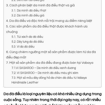
3. Cách phân biệt da mình đà điểu thật và giả
3.1. Da mình đà điểu thật
3.2. Da mình đà điểu giả
4. Da đà điểu và đặc tính nổi trội mang ưu điểm riêng biệt
5. Các sản phẩm da đà điểu thật được khách hành ưa
chuộng
5.1. Túi xách da đà điểu
5.2. Dây lưng da đà điểu
5.3. Ví da đà điểu
6. Cùng chiêm ngưỡng một số sản phẩm được làm từ da đà
điểu đẹp mắt
7. Một số sản phẩm da đà điểu đang được bán tại Vabaya
7.1.Ví SASAROO – Da mình đà điểu xanh dương
7.2. Ví SASAROO – Da mình đà điểu màu ghi xám
7.3. Một số mẫu dây đồng hồ da chân đà điểu từ Vabaya
Handmade Leather
Da đà điểu là loại nguyên liệu có khá nhiều ứng dụng trong
cuộc sống. Tuy nhiên trong thời đại ngày nay, có rất nhiều