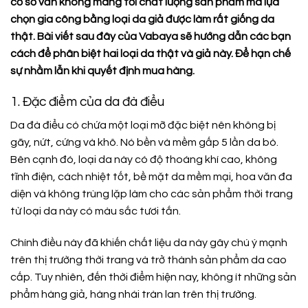
cơ sở vẫn không màng tới chất lượng sản phẩm mà lựa
chọn gia công bằng loại da giả được làm rất giống da
thật. Bài viết sau đây của Vabaya sẽ hướng dẫn các bạn
cách để phân biệt hai loại da thật và giả này. Để hạn chế
sự nhầm lẫn khi quyết định mua hàng.
1. Đặc điểm của da đà điểu
Da đà điểu có chứa một loại mỡ đặc biệt nên không bị
gãy, nứt, cứng và khô. Nó bền và mềm gấp 5 lần da bò.
Bên cạnh đó, loại da này có độ thoáng khí cao, không
tĩnh điện, cách nhiệt tốt, bề mặt da mềm mại, hoa văn đa
diện và không trùng lặp làm cho các sản phẩm thời trang
từ loại da này có màu sắc tươi tắn.
Chính điều này đã khiến chất liệu da này gây chú ý mạnh
trên thị trường thời trang và trở thành sản phẩm da cao
cấp. Tuy nhiên, đến thời điểm hiện nay, không ít những sản
phẩm hàng giả, hàng nhái tràn lan trên thị trường.