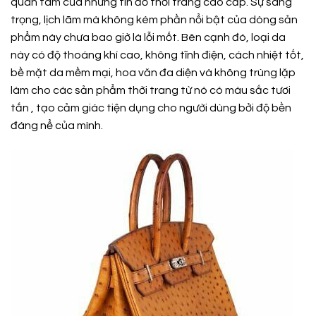
quan tâm của những tín đồ thời trang cao cấp. Sự sang
trọng, lịch lãm mà không kém phần nổi bật của dòng sản
phẩm này chưa bao giờ là lỗi mốt. Bên cạnh đó, loại da
này có độ thoáng khí cao, không tĩnh điện, cách nhiệt tốt,
bề mặt da mềm mại, hoa văn đa diện và không trùng lặp
làm cho các sản phẩm thời trang từ nó có màu sắc tươi
tắn , tạo cảm giác tiện dụng cho người dùng bởi độ bền
đáng nể của mình.