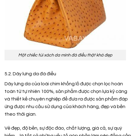
Một chiếc túi xách da mình đà điểu thật khá đẹp
5.2. Dây lưng da đà điểu
Dây lưng da của loài chim khổng lồ được chọn lọc hoàn
toàn từ tự nhiên 100%, sản phẩm được chọn lựa kỹ càng
và thiết kế chuyên nghiệp để đưa ra được sản phẩm đáp
ứng được nhu cầu sử dụng của khách hàng, đẹp và bền
theo thời gian.
Vẻ đẹp, độ bền, sự độc đáo, chất lượng, giá cả, sự quý
hiếm… là tất cả những yếu tố góp phần làm nên đẳng cấp