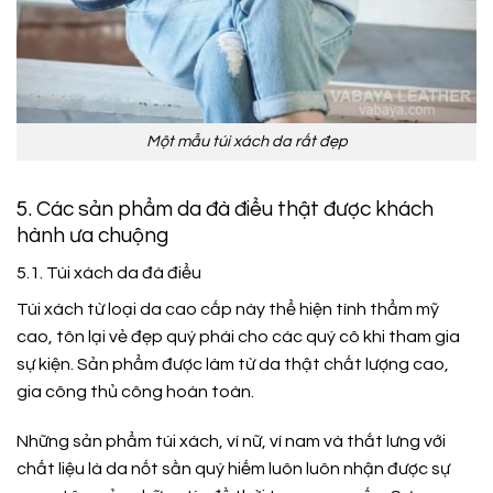
Một mẫu túi xách da rất đẹp
5. Các sản phẩm da đà điểu thật được khách
hành ưa chuộng
5.1. Túi xách da đà điểu
Túi xách từ loại da cao cấp này thể hiện tính thẩm mỹ
cao, tôn lại vẻ đẹp quý phái cho các quý cô khi tham gia
sự kiện. Sản phẩm được làm từ da thật chất lượng cao,
gia công thủ công hoàn toàn.
Những sản phẩm túi xách, ví nữ, ví nam và thắt lưng với
chất liệu là da nốt sần quý hiếm luôn luôn nhận được sự