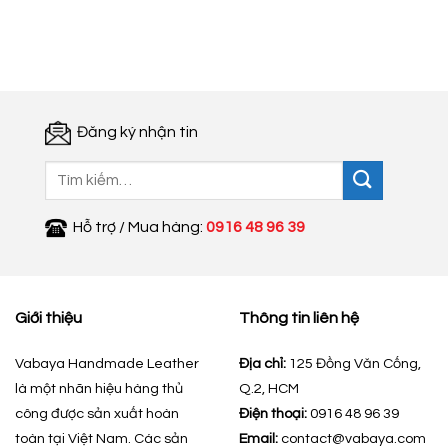
là:
tại
350.000 ₫.
là:
200.000 ₫.
Đăng ký nhận tin
Tìm
kiếm:
Hỗ trợ / Mua hàng:
0916 48 96 39
Giới thiệu
Thông tin liên hệ
Vabaya Handmade Leather
Địa chỉ:
125 Đồng Văn Cống,
là một nhãn hiệu hàng thủ
Q.2, HCM
công được sản xuất hoàn
Điện thoại:
0916 48 96 39
toàn tại Việt Nam. Các sản
Email:
contact@vabaya.com