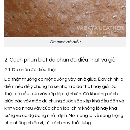
Da mình đà điểu
2. Cách phân biệt da chân đà điểu thật và giả
2.1. Da chân đà điểu thật
Da thật thường có một đường vảy lớn ở giữa. Đây chính là
điểm nếu để ý chúng ta sẽ nhận ra da thật hay giả. Da
thật có cấu trúc vảy xếp lớp tự nhiên. Có khoảng cách
giữa các vảy mặc dù chúng được sắp xếp khá đều đặn và
khít vào nhau.Vảy của chân loài chim khổng lồ này khá
cứng và có độ bóng nhất định. Nó mang lại vẻ sang trọng
cho những chiếc ví, túi xách hay thắt lưng.