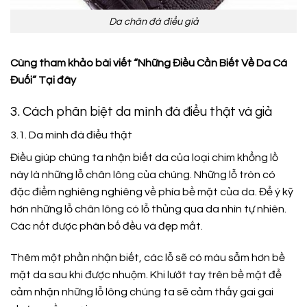
Da chân đà điểu giả
Cùng tham khảo bài viết “Những Điều Cần Biết Về Da Cá
Đuối”
Tại đây
3. Cách phân biệt da mình đà điểu thật và giả
3.1. Da mình đà điểu thật
Điều giúp chúng ta nhận biết da của loại chim khổng lồ
này là những lỗ chân lông của chúng. Những lỗ tròn có
đặc điểm nghiêng nghiêng về phía bề mặt của da. Để ý kỹ
hơn những lỗ chân lông có lỗ thủng qua da nhìn tự nhiên.
Các nốt được phân bố đều và đẹp mắt.
Thêm một phần nhận biết, các lỗ sẽ có màu sẫm hơn bề
mặt da sau khi được nhuộm. Khi lướt tay trên bề mặt để
cảm nhận những lỗ lông chúng ta sẽ cảm thấy gai gai