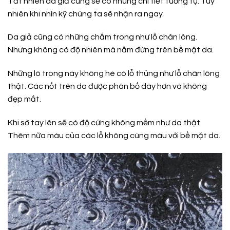
Tất nhiên da giả cũng sẽ có những chi tiết tương tự. Tuy
nhiên khi nhìn kỹ chúng ta sẽ nhận ra ngay.
Da giả cũng có những chấm trong như lỗ chân lông.
Nhưng không có độ nhiên mà nằm đứng trên bề mặt da.
Những lô trong này không hè có lỗ thủng như lỗ chân lông
thật. Các nốt trên da được phân bố dày hơn và không
đẹp mắt.
Khi sờ tay lên sẽ có độ cứng không mềm như da thật.
Thêm nữa màu của các lỗ không cùng màu với bề mặt da.