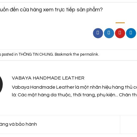
muốn đến cửa hàng xem trực tiếp sản phẩm?
s posted in
THÔNG TIN CHUNG
. Bookmark the
permalink
.
VABAYA HANDMADE LEATHER
Vabaya Handmade Leather là một nhãn hiệu hàng thủ cô
là: Các mặt hàng da thuộc, thời trang, phụ kiện... Chân
àng và bảo hành