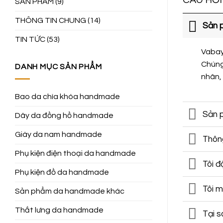
CÂU HỎ
SẢN PHẨM
(9)
THÔNG TIN CHUNG
(14)
Sản 
TIN TỨC
(53)
Vabay
Chúng
DANH MỤC SẢN PHẨM
nhân,
Bao da chìa khóa handmade
Sản p
Dây da đồng hồ handmade
Giày da nam handmade
Thôn
Phụ kiện điện thoại da handmade
Tôi đ
Phụ kiện đồ da handmade
Tôi 
Sản phẩm da handmade khác
Thắt lưng da handmade
Tại 