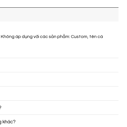
. Không áp dụng với các sản phẩm: Custom, tên cá
?
g khác?