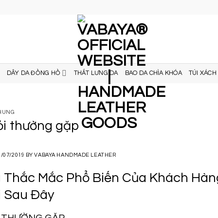
DÂY DA ĐỒNG HỒ
THẮT LƯNG DA
BAO DA CHÌA KHÓA
TÚI XÁCH
CHUNG
i thường gặp
3/07/2019
BY
VABAYA HANDMADE LEATHER
 Thắc Mắc Phổ Biến Của Khách Hàn
i Sau Đây