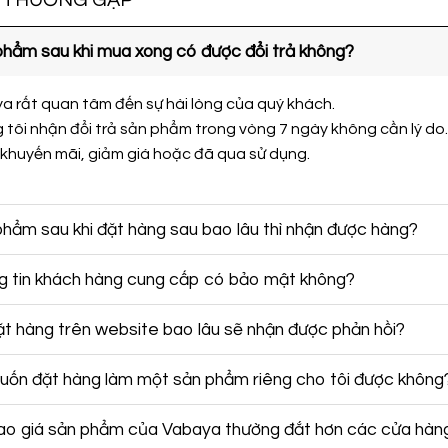
I THƯỜNG GẶP
phẩm sau khi mua xong có được đổi trả không?
a rất quan tâm đến sự hài lòng của quý khách.
 tôi nhận đổi trả sản phẩm trong vòng 7 ngày không cần lý do
 khuyến mãi, giảm giá hoặc đã qua sử dụng.
hẩm sau khi đặt hàng sau bao lâu thì nhận được hàng?
g tin khách hàng cung cấp có bảo mật không?
ặt hàng trên website bao lâu sẽ nhận được phản hồi?
muốn đặt hàng làm một sản phẩm riêng cho tôi được không
sao giá sản phẩm của Vabaya thường đắt hơn các cửa hàn