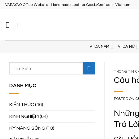
Skip
VABAYA® Office Website | Handmade Leather Goods Crafted in Vietnam
to
content
VÍ DA NAM
VÍ DA NỮ
THÔNG TIN 
Câu hỏ
DANH MỤC
POSTED ON
0
KIẾN THỨC
(46)
Những
KINH NGHIỆM
(64)
Trả Lờ
KỸ NĂNG SỐNG
(18)