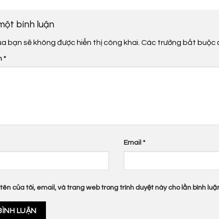
 một bình luận
ủa bạn sẽ không được hiển thị công khai.
Các trường bắt buộc
n
*
Email
*
tên của tôi, email, và trang web trong trình duyệt này cho lần bình luận