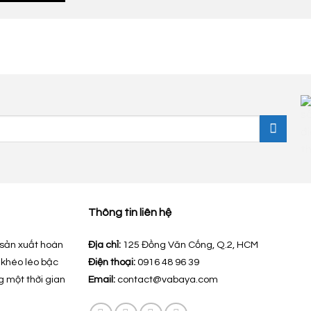
Thông tin liên hệ
sản xuất hoàn
Địa chỉ:
125 Đồng Văn Cống, Q.2, HCM
 khéo léo bậc
Điện thoại:
0916 48 96 39
g một thời gian
Email:
contact@vabaya.com