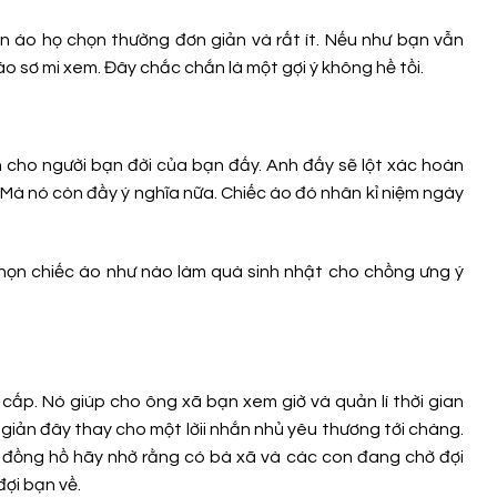
n áo họ chọn thường đơn giản và rất ít. Nếu như bạn vẫn
o sơ mi xem. Đây chắc chắn là một gợi ý không hề tồi.
nh cho người bạn đời của bạn đấy. Anh đấy sẽ lột xác hoàn
 Mà nó còn đầy ý nghĩa nữa. Chiếc áo đó nhân kỉ niệm ngày
 chọn chiếc áo như nào làm quà sinh nhật cho chồng ưng ý
cấp. Nó giúp cho ông xã bạn xem giờ và quản lí thời gian
giản đây thay cho một lờii nhắn nhủ yêu thương tới chàng.
ếc đồng hồ hãy nhờ rằng có bà xã và các con đang chờ đợi
đợi bạn về.