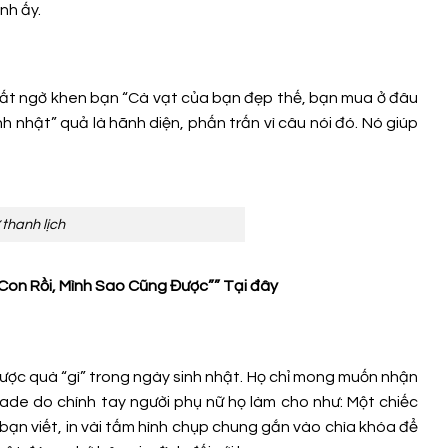
nh ấy.
ọ bất ngờ khen bạn “Cà vạt của bạn đẹp thế, bạn mua ở đâu
nh nhật” quả là hãnh diện, phấn trấn vì câu nói đó. Nó giúp
thanh lịch
 Con Rồi, Mình Sao Cũng Được””
Tại đây
được quà “gì” trong ngày sinh nhật. Họ chỉ mong muốn nhận
de do chính tay người phụ nữ họ làm cho như: Một chiếc
bạn viết, in vài tấm hình chụp chung gắn vào chìa khóa để