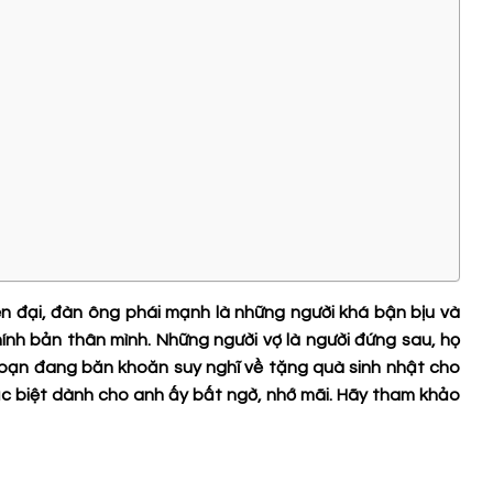
ện đại, đàn ông phái mạnh là những người khá bận bịu và
hính bản thân mình. Những người vợ là người đứng sau, họ
, bạn đang băn khoăn suy nghĩ về tặng quà sinh nhật cho
c biệt dành cho anh ấy bất ngờ, nhớ mãi. Hãy tham khảo