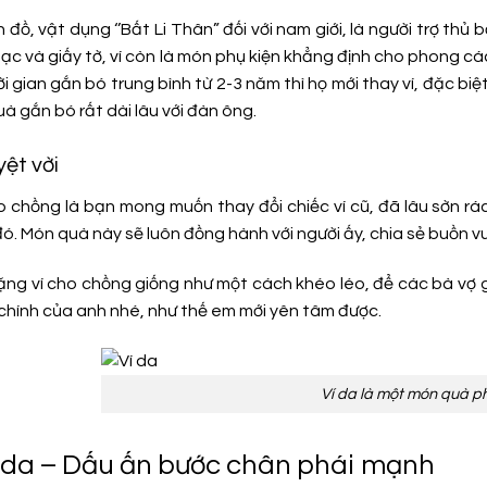
đồ, vật dụng ‘’Bất Li Thân” đối với nam giới, là người trợ th
ạc và giấy tờ, ví còn là món phụ kiện khẳng định cho phong các
hời gian gắn bó trung bình từ 2-3 năm thì họ mới thay ví, đặc bi
à gắn bó rất dài lâu với đàn ông.
yệt vời
o chồng là bạn mong muốn thay đổi chiếc ví cũ, đã lâu sờn rá
ó. Món quà này sẽ luôn đồng hành với người ấy, chia sẻ buồn vu
tặng ví cho chồng giống như một cách khéo léo, để các bà vợ 
 chính của anh nhé, như thế em mới yên tâm được.
Ví da là một món quà p
y da – Dấu ấn bước chân phái mạnh