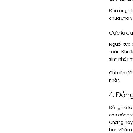
Đàn ông th
chưa ưng ý 
Cực kì q
Người xưa 
toàn. Khi 
sinh nhật m
Chỉ cần để
nhất.
4. Đồng
Đồng hồ là
cho công vi
Chàng hãy 
bạn về ăn c