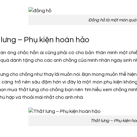
Đồng hồ là một món quá 
t lưng – Phụ kiện hoàn hảo
đàn ông chắc hẳn ai cũng phải có cho bản thân mình một chiế
 quà dành tặng cho các anh chồng của mình nhân ngày sinh n
lưng cho chồng như thay lời muốn nói. Bạn mong muốn thể hiện 
càng trở nên sâu đậm hơn vì đây là một món phụ kiện không t
chọn mua thắt lưng cho chồng bạn nên tìm hiểu xem chồng mì
phù hợp và thoải mái nhất cho anh nhà.
Thắt lưng – Phụ kiện h