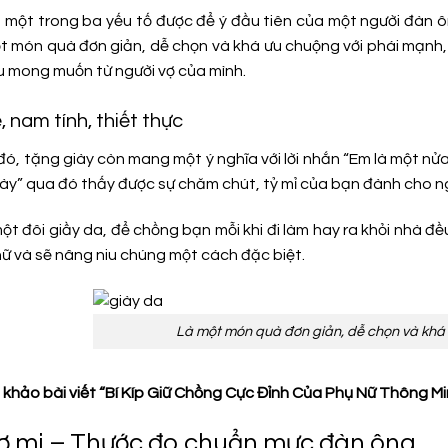
là một trong ba yếu tố được để ý đầu tiên của một người đàn 
ột món quà đơn giản, dễ chọn và khá ưu chuộng với phái mạnh,
 mong muốn từ người vợ của mình.
 nam tính, thiết thực
ó, tặng giày còn mang một ý nghĩa với lời nhắn “Em là một nử
ày” qua đó thấy được sự chăm chút, tỷ mỉ của bạn đành cho n
ột đôi giầy da, để chồng bạn mỗi khi đi làm hay ra khỏi nhà đ
nữ và sẽ nâng niu chúng một cách đặc biệt.
Là một món quà đơn giản, dễ chọn và khá
khảo bài viết “Bí Kíp Giữ Chồng Cực Đỉnh Của Phụ Nữ Thông M
Sơ mi – Thước đo chuẩn mực đàn ông