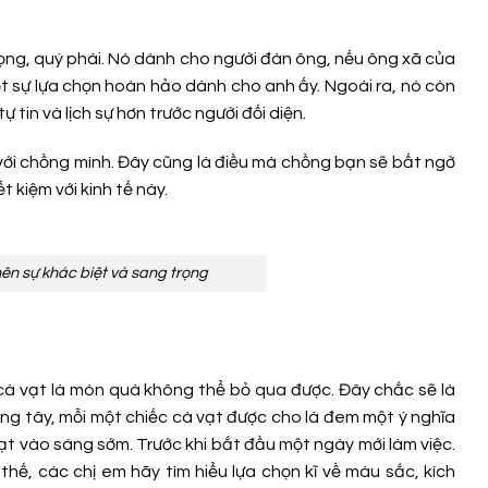
rọng, quý phái. Nó dành cho người đàn ông, nếu ông xã của
ột sự lựa chọn hoàn hảo dành cho anh ấy. Ngoài ra, nó còn
tin và lịch sự hơn trước người đối diện.
với chồng mình. Đây cũng là điều mà chồng bạn sẽ bất ngờ
 kiệm với kinh tế này.
nên sự khác biệt và sang trọng
cà vạt là món quà không thể bỏ qua được. Đây chắc sẽ là
g tây, mỗi một chiếc cà vạt được cho là đem một ý nghĩa
ạt vào sáng sớm. Trước khi bắt đầu một ngày mới làm việc.
thế, các chị em hãy tìm hiểu lựa chọn kĩ về màu sắc, kích