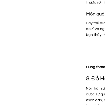
thước với t
Món quà 
Hãy thử ví
đó?” và ngư
bạn thấy th
Cùng tham 
8. Đồ 
Nói thật s
được sự qu
khăn đan, 