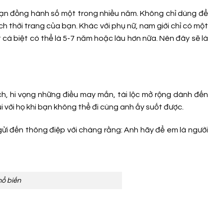
ủ bạn đồng hành số một trong nhiều năm. Không chỉ dùng để
h thời trang của bạn. Khác với phụ nữ, nam giới chỉ có một
ệt cá biệt có thể là 5-7 năm hoặc lâu hơn nữa. Nên đây sẽ là
ch, hi vọng những điều may mắn, tài lộc mở rộng dành đến
i với họ khi bạn không thể đi cùng anh ấy suốt được.
gửi đến thông điệp với chàng rằng: Anh hãy để em là người
hổ biến