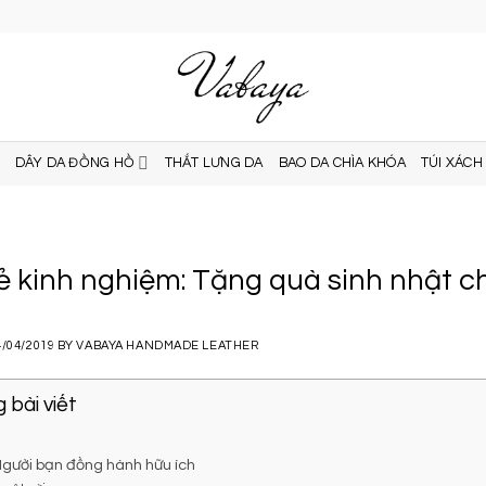
DÂY DA ĐỒNG HỒ
THẮT LƯNG DA
BAO DA CHÌA KHÓA
TÚI XÁCH
ẻ kinh nghiệm: Tặng quà sinh nhật cho
4/04/2019
BY
VABAYA HANDMADE LEATHER
 bài viết
 Người bạn đồng hành hữu ích