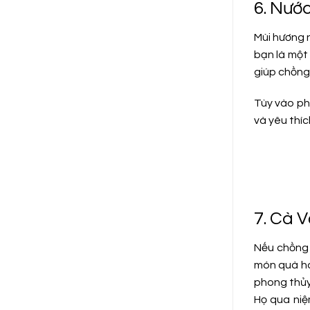
6. Nướ
Mùi hương 
bạn là một 
giúp chồng 
Tùy vào ph
và yêu thíc
7. Cà 
Nếu chồng 
món quà ho
phong thủy 
Họ qua niệ