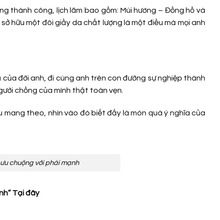
ông thành công, lịch lãm bao gồm: Mùi hương – Đồng hồ và
 sở hữu một đôi giầy da chất lượng là một điều mà mọi anh
a của đời anh, đi cùng anh trên con đường sự nghiệp thành
gười chồng của mình thật toàn vẹn.
ều mang theo, nhìn vào đó biết đấy là món quà ý nghĩa của
 ưu chuộng với phái mạnh
inh”
Tại đây