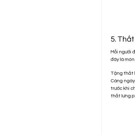
5. Thắ
Mỗi người 
đây là món
Tặng thắt 
Càng ngày 
trước khi 
thắt lưng 