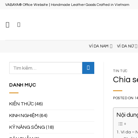
Skip
VABAYA® Office Website | Handmade Leather Goods Crafted in Vietnam
to
content
VÍ DA NAM
VÍ DA NỮ
TIN TỨC
Chia s
DANH MỤC
POSTED ON
1
KIẾN THỨC
(46)
Nội dung
KINH NGHIỆM
(64)
KỸ NĂNG SỐNG
(18)
1. Ví da –