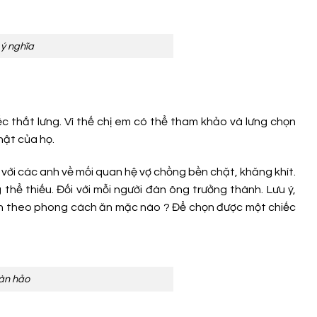
ý nghĩa
c thắt lưng. Vì thế chị em có thể tham khảo và lưng chọn
hật của họ.
với các anh về mối quan hệ vợ chồng bền chặt, khăng khít.
hể thiếu. Đối với mỗi người đàn ông trưởng thành. Lưu ý,
nh theo phong cách ăn mặc nào ? Để chọn được một chiếc
oàn hảo