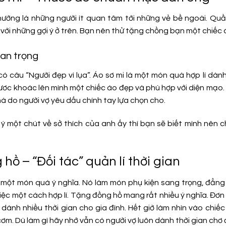
ường là những người ít quan tâm tới những vẻ bề ngoài. Quầ
với những gợi ý ở trên. Bạn nên thử tặng chồng bạn một chiếc á
uan trọng
có câu “Người đẹp vì lụa”. Áo sơ mi là một món quà hợp lí dà
đươc khoác lên mình một chiếc áo đẹp và phù hợp với diện mạo.
à do người vợ yêu dấu chính tay lựa chọn cho.
 ý một chút về sở thích của anh ấy thì bạn sẽ biết mình nên
 hồ – “Đối tác” quản lí thời gian
 một món quá ý nghĩa. Nó làm món phụ kiện sang trọng, đẳng 
ệc một cách hợp lí. Tặng đồng hồ mang rất nhiều ý nghĩa. Đơn 
dành nhiều thời gian cho gia đình. Hết giờ làm nhìn vào chi
ơm. Dù làm gì hãy nhớ vẫn có người vợ luôn dành thời gian chơ 