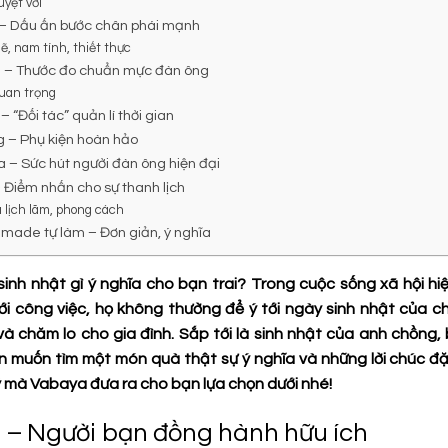
uyệt vời
 – Dấu ấn bước chân phái mạnh
, nam tính, thiết thực
i – Thước đo chuẩn mực đàn ông
quan trọng
– “Đối tác” quản lí thời gian
ng – Phụ kiện hoàn hảo
a – Sức hút người đàn ông hiện đại
– Điểm nhấn cho sự thanh lịch
 lịch lãm, phong cách
made tự làm – Đơn giản, ý nghĩa
inh nhật gì ý nghĩa cho bạn trai? Trong cuộc sống xã hội hi
ới công việc, họ không thường để ý tới ngày sinh nhật của c
à chăm lo cho gia đình. Sắp tới là sinh nhật của anh chồng
 muốn tìm một món quà thật sự ý nghĩa và những lời chúc đặ
ý mà Vabaya đưa ra cho bạn lựa chọn dưới nhé!
da – Người bạn đồng hành hữu ích