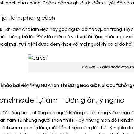
ính cách của chồng. Chắc chắn sẽ ghi được điểm tuyệt đối với a
lịch lãm, phong cách
 dụ, khi đến chỗ làm việc hay gặp người đối tác quan trọng. H
ời chồng trả lời: “Đây là chiếc cà vạt vợ tôi tặng nhân ngày si
oải mái, tự tin khi được đem khoe với mọi người khi có ai đó hỏi.
Cà Vạt – Điểm nhấn cho sự 
khảo bài viết “Phụ Nữ Khôn Thì Đừng Bao Giờ Nói Câu “Chồng
Handmade tự làm – Đơn giản, ý nghĩa
ự, đàn ông họ là những con người không quan trọng việc nhận 
an tâm từ những người thân thiết. Hay những món đồ Handma
bánh kem ngon tự làm, một tấm thiệp cùng lời chúc ý nghĩa do 