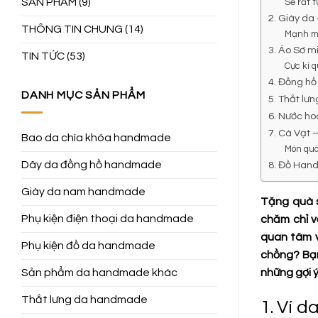
SẢN PHẨM
(9)
Sẽ rất t
2. Giày da
THÔNG TIN CHUNG
(14)
Mạnh mẽ
3. Áo Sơ m
TIN TỨC
(53)
Cực kì 
4. Đồng hồ 
DANH MỤC SẢN PHẨM
5. Thắt lư
6. Nước ho
7. Cà Vạt 
Bao da chìa khóa handmade
Món quà
Dây da đồng hồ handmade
8. Đồ Hand
Giày da nam handmade
Tặng quà s
Phụ kiện điện thoại da handmade
chăm chỉ v
quan tâm v
Phụ kiện đồ da handmade
chồng? Bạn
những gợi 
Sản phẩm da handmade khác
Thắt lưng da handmade
1. Ví 