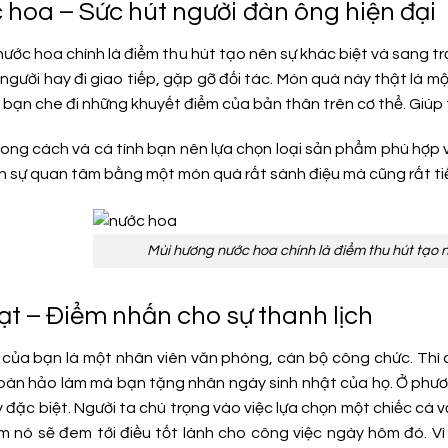
c hoa – Sức hút người đàn ông hiện đại
nước hoa chính là điểm thu hút tạo nên sự khác biệt và sang t
người hay đi giao tiếp, gặp gỡ đối tác. Món quà này thật là m
bạn che đi những khuyết điểm của bản thân trên cơ thể. Giúp tự 
ong cách và cá tính bạn nên lựa chọn loại sản phẩm phù hợp 
h sự quan tâm bằng một món quà rất sành điệu mà cũng rất tiết
Mùi hương nước hoa chính là điểm thu hút tạo 
Vạt – Điểm nhấn cho sự thanh lịch
của bạn là một nhân viên văn phòng, cán bộ công chức. Thì 
àn hảo làm mà bạn tặng nhân ngày sinh nhật của họ. Ở phươn
đặc biệt. Người ta chú trọng vào việc lựa chọn một chiếc cà v
m nó sẽ đem tới điều tốt lành cho công việc ngày hôm đó. Vì 