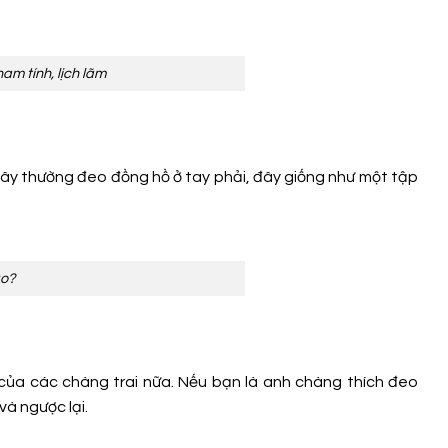
am tính, lịch lãm
 đây thường đeo đồng hồ ở tay phải, đây giống như một tập
ào?
của các chàng trai nữa. Nếu bạn là anh chàng thích đeo
và ngược lại.