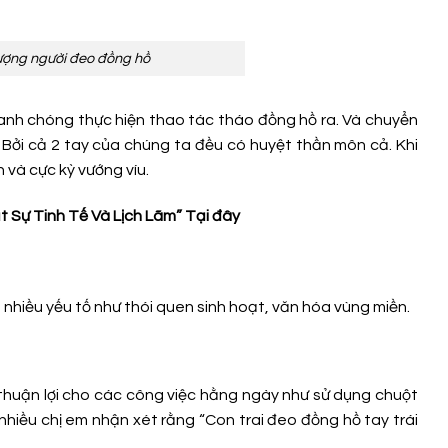
lượng người đeo đồng hồ
hanh chóng thực hiện thao tác tháo đồng hồ ra. Và chuyển
. Bởi cả 2 tay của chúng ta đều có
huyệt thần môn
cả. Khi
và cực kỳ vướng víu.
t Sự Tinh Tế Và Lịch Lãm”
Tại đây
 nhiều yếu tố như thói quen sinh hoạt, văn hóa vùng miền.
thuận lợi cho các công việc hằng ngày như sử dụng chuột
à nhiều chị em nhận xét rằng “Con trai đeo đồng hồ tay trái