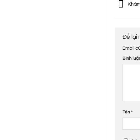
Khám 
Để lại
Email c
Bình luậ
Tên
*