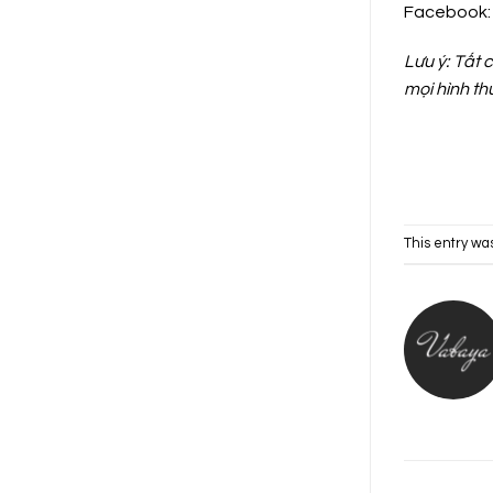
Facebook
Lưu ý: Tất
mọi hình th
This entry wa