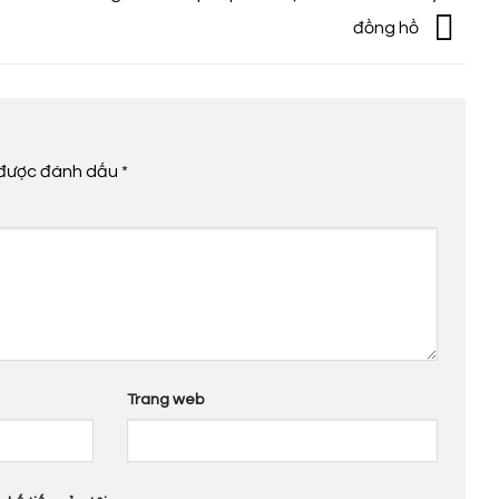
đồng hồ
 được đánh dấu
*
Trang web