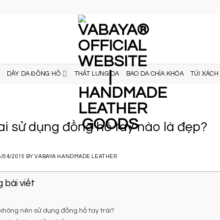
DÂY DA ĐỒNG HỒ
THẮT LƯNG DA
BAO DA CHÌA KHÓA
TÚI XÁCH
ai sử dụng đồng hồ tay nào là đẹp?
5/04/2019
BY
VABAYA HANDMADE LEATHER
 bài viết
i không nên sử dụng đồng hồ tay trái?