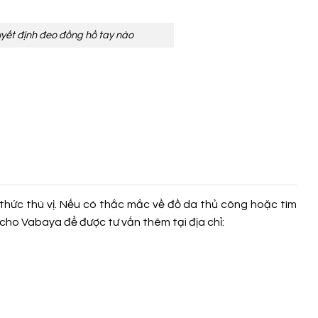
uyết định đeo đồng hồ tay nào
thức thú vị. Nếu có thắc mắc về đồ da thủ công hoặc tìm
cho Vabaya để được tư vấn thêm tại địa chỉ: