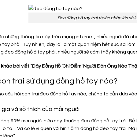
Đeo đồng hồ tay trái thuộc phần lớn số 
ợc những thông tin này trên mạng internet, nhiều người đã n
tay phải. Tuy nhiên, đây lại là một quan niệm hết sức sai lầm
g đeo đồng hồ ở tay phải, nhiều người sẽ cảm thấy không quen 
khảo bài viết “Dây Đồng Hồ ‘Chỉ Điểm’ Người Đàn Ông Nào Thậ
 con trai sử dụng đồng hồ tay nào?
cho câu hỏi con trai đeo đồng hồ tay nào, chúng ta cần dựa vào
 gia và sở thích của mỗi người
ảng 90% mọi người hiện nay thường đeo đồng hồ tay trái. Để 
ái ô tô… Và có lẽ vì quen với hình ảnh đồng hồ đeo tay trái. M
a lăng”.