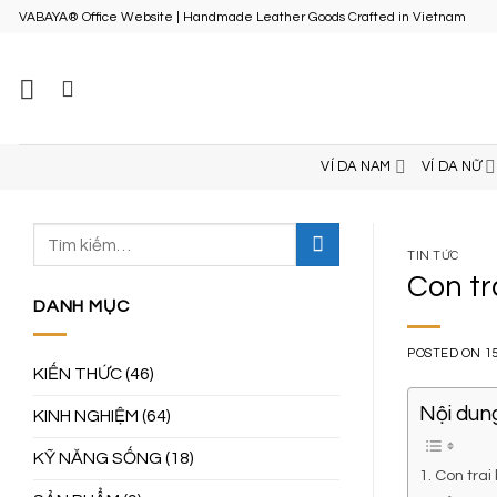
Skip
VABAYA® Office Website | Handmade Leather Goods Crafted in Vietnam
to
content
VÍ DA NAM
VÍ DA NỮ
TIN TỨC
Con tr
DANH MỤC
POSTED ON
1
KIẾN THỨC
(46)
Nội dung
KINH NGHIỆM
(64)
KỸ NĂNG SỐNG
(18)
1. Con tra