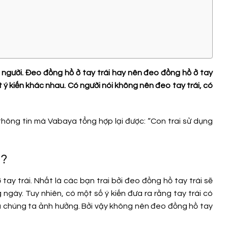
 người. Đeo đồng hồ ở tay trái hay nên đeo đồng hồ ở tay
t ý kiến khác nhau. Có người nói không nên đeo tay trái, có
ông tin mà Vabaya tổng hợp lại được: “Con trai sử dụng
i?
ay trái. Nhất là các bạn trai bởi đeo đồng hồ tay trái sẽ
 ngày. Tuy nhiên, có một số ý kiến đưa ra rằng tay trái có
ủa chúng ta ảnh hưởng. Bởi vậy không nên đeo đồng hồ tay