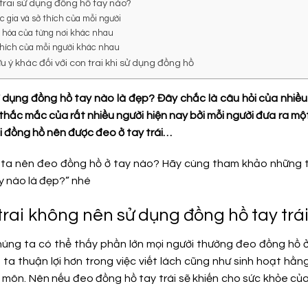
 trai sử dụng đồng hồ tay nào?
c gia và sở thích của mỗi người
n hóa của từng nơi khác nhau
 thích của mỗi người khác nhau
u ý khác đối với con trai khi sử dụng đồng hồ
ử dụng đồng hồ tay nào là đẹp? Đây chắc là câu hỏi của nhiều
 thắc mắc của rất nhiều người hiện nay bởi mỗi người đưa ra mộ
ói đồng hồ nên được đeo ở tay trái…
ta nên đeo đồng hồ ở tay nào? Hãy cùng tham khảo những th
y nào là đẹp?” nhé
trai không nên sử dụng đồng hồ tay trá
húng ta có thể thấy phần lớn mọi người thường đeo đồng hồ ở t
ta thuận lợi hơn trong việc viết lách cũng như sinh hoạt hằng
n môn
. Nên nếu đeo đồng hồ tay trái sẽ khiến cho sức khỏe c