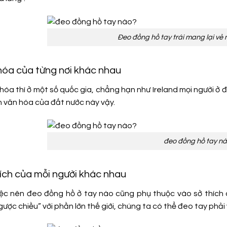
Đeo đồng hồ tay trái mang lại vẻ n
 hóa của từng nơi khác nhau
 hóa thì ở một số quốc gia, chẳng hạn như Ireland mọi người ở
n văn hóa của đất nước này vậy.
đeo đồng hồ tay n
hích của mỗi người khác nhau
iệc nên đeo đồng hồ ở tay nào cũng phụ thuộc vào sở thích 
ược chiều” với phần lớn thế giới, chúng ta có thể đeo tay phải 