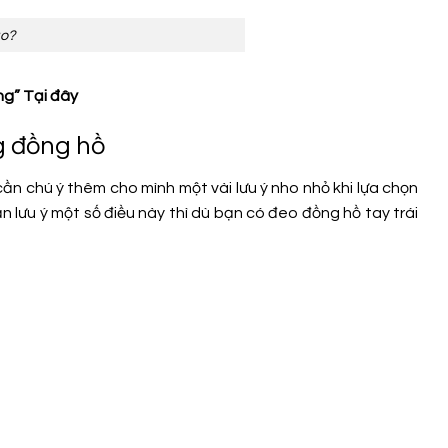
ào?
ng”
Tại đây
ng đồng hồ
n chú ý thêm cho mình một vài lưu ý nho nhỏ khi lựa chọn
n lưu ý một số điều này thì dù bạn có đeo đồng hồ tay trái