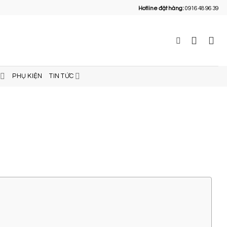
Hotline đặt hàng:
0916 48 96 39
PHỤ KIỆN
TIN TỨC