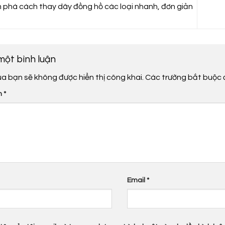
phá cách thay dây đồng hồ các loại nhanh, đơn giản
 một bình luận
ủa bạn sẽ không được hiển thị công khai.
Các trường bắt buộc
n
*
Email
*