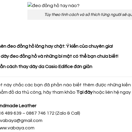
Tùy theo tính cách và sở thích từng người sẽ q
ên đeo đồng hồ lỏng hay chặt: Ý kiến của chuyên gia!
 dây đeo đồng hồ và những bí mật có thể bạn chưa biết!
ẫn cách thay dây da Casio Edifice đơn giản
ết này chắc các bạn đã phần nào biết thêm được những kiến 
ẩm đồ da thủ công, hãy tham khảo
Tại đây
hoặc liên hệ ngay 
ndmade Leather
16 489 639 – 0867 746 172 (Zalo & Call)
h.vabaya@gmail.com
www.vabaya.com