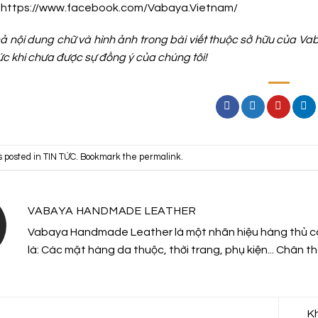
:
https://www.facebook.com/Vabaya.Vietnam/
 cả nội dung chữ và hình ảnh trong bài viết thuộc sở hữu của 
ức khi chưa được sự đồng ý của chúng tôi!
s posted in
TIN TỨC
. Bookmark the
permalink
.
VABAYA HANDMADE LEATHER
Vabaya Handmade Leather là một nhãn hiệu hàng thủ cô
là: Các mặt hàng da thuộc, thời trang, phụ kiện... Chân
K