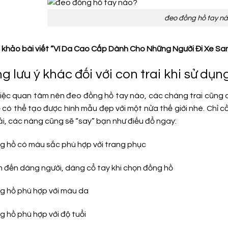
đeo đồng hồ tay n
khảo bài viết “Ví Da Cao Cấp Dành Cho Những Người Đi Xe Sa
g lưu ý khác đối với con trai khi sử dụ
iệc quan tâm nên đeo đồng hồ tay nào, các chàng trai cũng cầ
có thể tạo được hình mẫu đẹp với một nửa thế giới nhé. Chỉ cầ
ải, các nàng cũng sẽ “say” bạn như điếu đổ ngay:
g hồ có màu sắc phù hợp với trang phục
 đến dáng người, dáng cổ tay khi chọn đồng hồ
g hồ phù hợp với màu da
 hồ phù hợp với độ tuổi