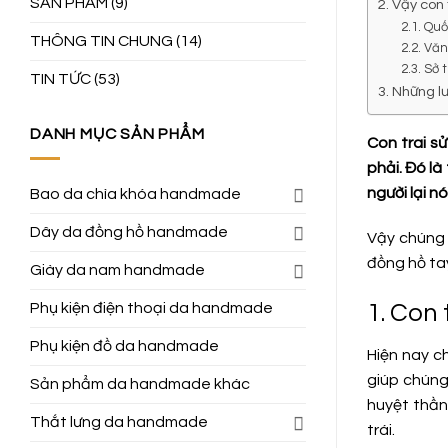
SẢN PHẨM
(9)
2. Vậy con
2.1. Quố
THÔNG TIN CHUNG
(14)
2.2. Vă
2.3. Sở
TIN TỨC
(53)
3. Những lư
DANH MỤC SẢN PHẨM
Con trai s
phải. Đó là
người lại n
Bao da chìa khóa handmade
Dây da đồng hồ handmade
Vậy chúng 
đồng hồ ta
Giày da nam handmade
Phụ kiện điện thoại da handmade
1. Con 
Phụ kiện đồ da handmade
Hiện nay c
giúp chúng 
Sản phẩm da handmade khác
huyệt thầ
Thắt lưng da handmade
trái.