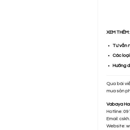
XEM THÊM:
Tư vấn n
Các loại
Hướng d
Qua bài vi
mua sản ph
Vabaya Ha
Hotline: 09
Email: csk
Website: 