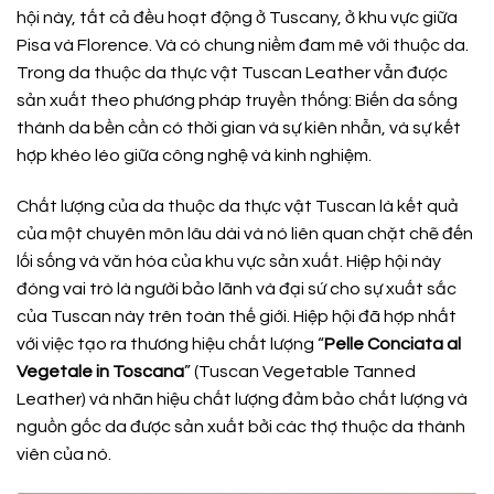
hội này, tất cả đều hoạt động ở Tuscany, ở khu vực giữa
Pisa và Florence. Và có chung niềm đam mê với thuộc da.
Trong da thuộc da thực vật Tuscan Leather vẫn được
sản xuất theo phương pháp truyền thống: Biến da sống
thành da bền cần có thời gian và sự kiên nhẫn, và sự kết
hợp khéo léo giữa công nghệ và kinh nghiệm.
Chất lượng của da thuộc da thực vật Tuscan là kết quả
của một chuyên môn lâu dài và nó liên quan chặt chẽ đến
lối sống và văn hóa của khu vực sản xuất. Hiệp hội này
đóng vai trò là người bảo lãnh và đại sứ cho sự xuất sắc
của Tuscan này trên toàn thế giới. Hiệp hội đã hợp nhất
với việc tạo ra thương hiệu chất lượng “
Pelle Conciata al
Vegetale in Toscana
” (Tuscan Vegetable Tanned
Leather) và nhãn hiệu chất lượng đảm bảo chất lượng và
nguồn gốc da được sản xuất bởi các thợ thuộc da thành
viên của nó.