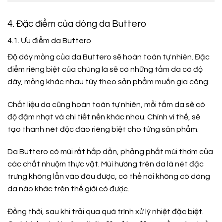
4. Đặc điểm của dòng da Buttero
4.1. Ưu điểm da Buttero
Độ dày mỏng của da Buttero sẽ hoàn toàn tự nhiên. Đặc
điểm riêng biệt của chúng là sẽ có những tấm da có độ
dày, mỏng khác nhau tùy theo sản phẩm muốn gia công.
Chất liệu da cũng hoàn toàn tự nhiên, mỗi tấm da sẽ có
độ đậm nhạt và chi tiết nền khác nhau. Chính vì thế, sẽ
tạo thành nét độc đáo riêng biệt cho từng sản phẩm.
Da Buttero có mùi rất hấp dẫn, phảng phất mùi thơm của
các chất nhuộm thực vật. Mùi hương trên da là nét đặc
trưng không lẫn vào đâu được, có thể nói không có dòng
da nào khác trên thế giới có được.
Đồng thời, sau khi trải qua quá trình xử lý nhiệt đặc biệt.