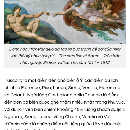
Danh họa Michelangelo đã tạo ra bức tranh để đời của mình
vào thời kỳ phục hưng Ý – The creation of Adam – Trên trần
nhà nguyện Sistine, Vatican từ năm 1511 – 1512.
Tuscany là một điểm đến phổ biến ở Ý; các điểm du lịch
chính là Florence, Pisa, Lucca, Siena, Versilia, Maremma
và Chianti. Ngôi làng Castiglione della Pescaia là điểm
đến bên bờ biển được ghé thăm nhiều nhất trong khu vực,
với du lịch ven biển chiếm khoảng 40% lượng khách du lịch.
Ngoài ra, Siena, Lucca, vùng Chianti, Versilia và Val
d’Orcia cũng là những điểm nổi tiếng quốc tế và đặc biệt