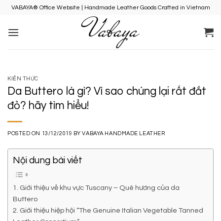
Skip
VABAYA® Office Website | Handmade Leather Goods Crafted in Vietnam
to
content
KIẾN THỨC
Da Buttero là gì? Vì sao chúng lại rất đắt
đỏ? hãy tìm hiểu!
POSTED ON
13/12/2019
BY
VABAYA HANDMADE LEATHER
Nội dung bài viết
1. Giới thiệu về khu vực Tuscany – Quê hương của da
Buttero
2. Giới thiệu hiệp hội “The Genuine Italian Vegetable Tanned