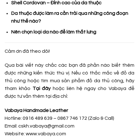
Shell Cordovan – Đỉnh cao của da thuộc
Da thuộc được làm ra cần trải qua những công đoạn
như thế nào?
Nên chọn loại da nào để làm thắt lưng
Cảm ơn đã theo dõi!
Qua bài viết này chắc các bạn đã phần nào biết thêm
được những kiến thức thú vị. Nếu có thắc mắc về đồ da
thủ công hoặc tìm mua sản phẩm đồ da thủ công, hãy
tham khảo
Tại đây
hoặc liên hệ ngay cho Vabaya để
được tư vấn thêm tại địa chỉ:
Vabaya Handmade Leather
Hotline: 0916 489 639 – 0867 746 172 (Zalo & Call)
Email: cskh.vabaya@gmail.com
Website: www.vabaya.com