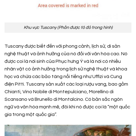
Khu vực Tuscany (Phần được tô đỏ trong hình)
Tuscany được biết đến với phong cảnh, lịch sử, di sản
nghệ thuật và ảnh hưởng của nó đối với văn hóa cao. Nó
được coi là nơi sinh của Phục hưng Ý và là nơi có nhiều
nhân vật có ảnh hưởng trong lịch sử nghệ thuật và khoa
học và chứa các bảo tàng nổi tiếng như Uffizi và Cung
điện Pitti. Tuscany sản xuất các loại rượu vang, bao gồm
Chianti, Vino Nobile di Montepulciano, Morellino di
Scansano và Brunello di Montalcino. Có bản sắc ngôn
ngữ và văn hóa mạnh mẽ, đôi khi nó được coi là “một quốc
gia trong một quốc gia”.