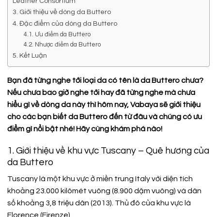
Leather Consortium”
3. Giới thiệu về dòng da Buttero
4. Đặc điểm của dòng da Buttero
4.1. Ưu điểm da Buttero
4.2. Nhược điểm da Buttero
5. Kết Luận
Bạn đã từng nghe tới loại da có tên là da Buttero chưa?
Nếu chưa bao giờ nghe tới hay đã từng nghe mà chưa
hiểu gì về dòng da này thì hôm nay, Vabaya sẽ giới thiệu
cho các bạn biết da Buttero đến từ đâu và chúng có ưu
điểm gì nổi bật nhé! Hãy cùng khám phá nào!
1. Giới thiệu về khu vực Tuscany – Quê hương của
da Buttero
Tuscany là một khu vực ở miền trung Italy với diện tích
khoảng 23.000 kilômét vuông (8.900 dặm vuông) và dân
số khoảng 3,8 triệu dân (2013). Thủ đô của khu vực là
Florence (Firenze).