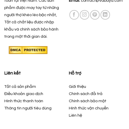
toàn tại Việt Nam. Các sản
Email:
contact@vabaya.com
phẩm được may tay từ những
người thợ khéo léo bậc nhất,
Tất cả chất liệu được nhập
khẩu và chính sách bảo hành
trong một thời gian dài.
Liên kết
Hỗ trợ
Tất cả sản phẩm
Giới thiệu
Điều khoản giao dịch
Chính sách đổi trả
Hình thức thanh toán
Chính sách bảo mật
Thông tin người tiêu dùng
Hình thức vận chuyển
Liên hệ