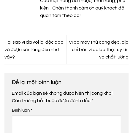
Các mặt hàng da thuộc, thời trang, phụ
kiện... Chân thành cảm ơn quý khách đã
quan tâm theo dõi!
Tại sao ví da voi lại độc đáo
Ví da may thủ công đẹp, địa
và được săn lùng đến như
chỉ bán ví da bò thật uy tín
vậy?
và chất lượng
Để lại một bình luận
Email của bạn sẽ không được hiển thị công khai.
Các trường bắt buộc được đánh dấu
*
Bình luận
*