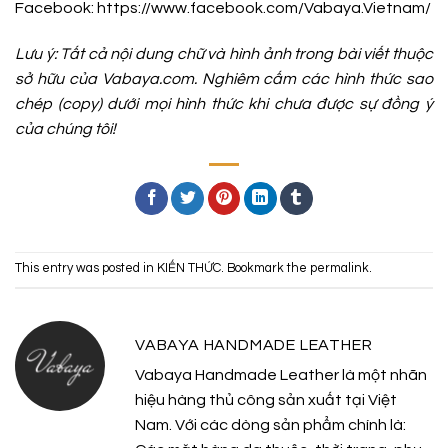
Facebook:
https://www.facebook.com/Vabaya.Vietnam/
Lưu ý: Tất cả nội dung chữ và hình ảnh trong bài viết thuộc
sở hữu của Vabaya.com. Nghiêm cấm các hình thức sao
chép (copy) dưới mọi hình thức khi chưa được sự đồng ý
của chúng tôi!
This entry was posted in
KIẾN THỨC
. Bookmark the
permalink
.
VABAYA HANDMADE LEATHER
Vabaya Handmade Leather là một nhãn
hiệu hàng thủ công sản xuất tại Việt
Nam. Với các dòng sản phẩm chính là: