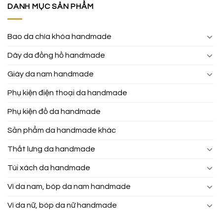
DANH MỤC SẢN PHẨM
Bao da chìa khóa handmade
Dây da đồng hồ handmade
Giày da nam handmade
Phụ kiện điện thoại da handmade
Phụ kiện đồ da handmade
Sản phẩm da handmade khác
Thắt lưng da handmade
Túi xách da handmade
Ví da nam, bóp da nam handmade
Ví da nữ, bóp da nữ handmade