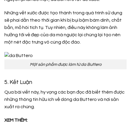
Những vết xước được tạo thành trong quá trình sử dụng
sẽ phai dần theo thời gian khi bị bụi bặm bám dính, chất
bẩn, mồ hôi tích tụ. Tuy nhiên, điều này không làm ảnh
hưởng tới vẻ đẹp của da mà ngược lại chúng lại tạo nên
một nét đặc trưng vô cùng độc đáo.
Một sản phẩm được làm từ da Buttero
5. Kết Luận
Qua bài viết này, hy vọng các bạn đọc đã biết thêm được
những thông tin hữu ích về dòng da Buttero và nơi sản
xuất ra chúng.
XEM THÊM: