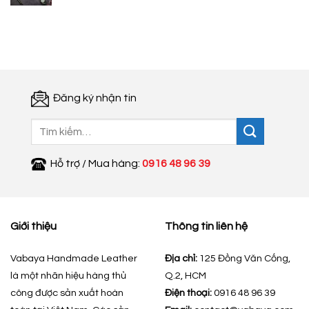
gốc
hiện
là:
tại
350.000 ₫.
là:
200.000 ₫.
Đăng ký nhận tin
Tìm
kiếm:
Hỗ trợ / Mua hàng:
0916 48 96 39
Giới thiệu
Thông tin liên hệ
Vabaya Handmade Leather
Địa chỉ:
125 Đồng Văn Cống,
là một nhãn hiệu hàng thủ
Q.2, HCM
công được sản xuất hoàn
Điện thoại:
0916 48 96 39