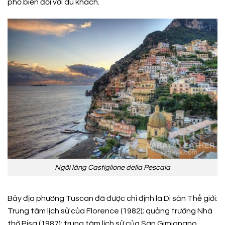
phổ biến đối với du khách.
Ngôi làng Castiglione della Pescaia
Bảy địa phương Tuscan đã được chỉ định là Di sản Thế giới:
Trung tâm lịch sử của Florence (1982); quảng trường Nhà
thờ Pisa (1987); trung tâm lịch sử của San Gimignano