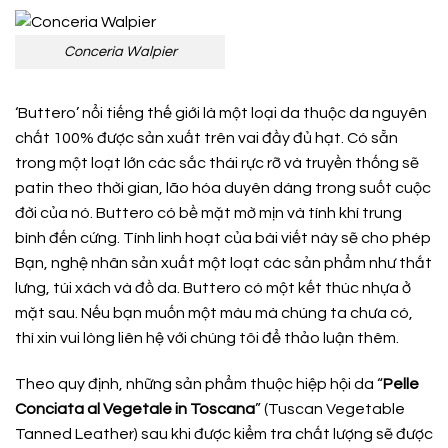
Conceria Walpier
‘Buttero’ nổi tiếng thế giới là một loại da thuộc da nguyên
chất 100% được sản xuất trên vai đầy đủ hạt. Có sẵn
trong một loạt lớn các sắc thái rực rỡ và truyền thống sẽ
patin theo thời gian, lão hóa duyên dáng trong suốt cuộc
đời của nó. Buttero có bề mặt mờ mịn và tính khí trung
bình đến cứng. Tính linh hoạt của bài viết này sẽ cho phép
Bạn, nghệ nhân sản xuất một loạt các sản phẩm như thắt
lưng, túi xách và đồ da. Buttero có một kết thúc nhựa ở
mặt sau. Nếu bạn muốn một màu mà chúng ta chưa có,
thì xin vui lòng liên hệ với chúng tôi để thảo luận thêm.
Theo quy định, những sản phẩm thuộc hiệp hội da “
Pelle
Conciata al Vegetale in Toscana
” (Tuscan Vegetable
Tanned Leather) sau khi được kiểm tra chất lượng sẽ được