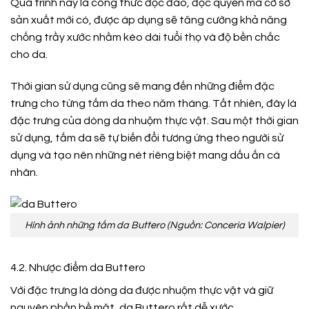
Quá trình này là công thức độc đáo, độc quyền mà cơ sở
sản xuất mới có, được áp dụng sẽ tăng cường khả năng
chống trầy xước nhằm kéo dài tuổi thọ và độ bền chắc
cho da.
Thời gian sử dụng cũng sẽ mang đến những điểm đặc
trưng cho từng tấm da theo năm tháng. Tất nhiên, đây là
đặc trưng của dòng da nhuộm thực vật. Sau một thời gian
sử dụng, tấm da sẽ tự biến đổi tương ứng theo người sử
dụng và tạo nên những nét riêng biệt mang dấu ấn cá
nhân.
Hình ảnh những tấm da Buttero (Nguồn: Conceria Walpier)
4.2. Nhược điểm da Buttero
Với đặc trưng là dòng da được nhuộm thực vật và giữ
nguyên phần bề mặt, da Buttero rất dễ xước.