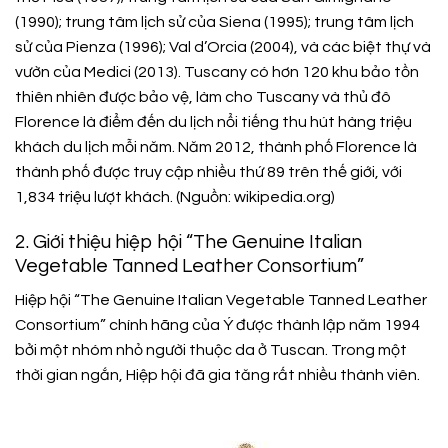
(1990); trung tâm lịch sử của Siena (1995); trung tâm lịch
sử của Pienza (1996); Val d’Orcia (2004), và các biệt thự và
vườn của Medici (2013). Tuscany có hơn 120 khu bảo tồn
thiên nhiên được bảo vệ, làm cho Tuscany và thủ đô
Florence là điểm đến du lịch nổi tiếng thu hút hàng triệu
khách du lịch mỗi năm. Năm 2012, thành phố Florence là
thành phố được truy cập nhiều thứ 89 trên thế giới, với
1,834 triệu lượt khách. (Nguồn: wikipedia.org)
2. Giới thiệu hiệp hội “The Genuine Italian
Vegetable Tanned Leather Consortium”
Hiệp hội “The Genuine Italian Vegetable Tanned Leather
Consortium” chính hãng của Ý được thành lập năm 1994
bởi một nhóm nhỏ người thuộc da ở Tuscan. Trong một
thời gian ngắn, Hiệp hội đã gia tăng rất nhiều thành viên.