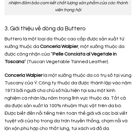
nhiệm đảm bảo cam kết chất lượng sản phẩm của các thành
viên trọng hội
3. Giới thiệu về dòng da Buttero
Buttero là một loại da thuộc cao cấp được sản xuất từ
xưởng thuộc da
Conceria Walpier
, một xưởng thuộc da
được công nhận của “
Pelle Conciata al Vegetale in
Toscana
” (Tuscan Vegetable Tanned Leather).
Conceria Walpier
là một xưởng thuộc da có trụ sở tại vùng
Tuscany của Ý. Công ty thuộc da được thành lập vào năm
1973 bởi người cha chủ sở hữu hiện tại sau một kinh
nghiệm cá nhân lâu năm trong lĩnh vực thuộc da. Tất cả
da được sản xuất là 100% nhuộm thực vật trên da bò.
Được biết đến nổi tiếng trên toàn thế giới với các bài viết
tuyệt vời của họ trong da trơn truyền thống, chạm nổi và
lộn xộn phù hợp cho thắt lưng, túi xách và đồ da.