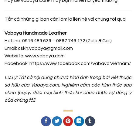
Hãy để Vabaya Care thay bạn nói lên lời yêu thương!
Tất cả những gì bạn cần làm là liên hệ với chúng tôi qua:
Vabaya Handmade Leather
Hotline: 0916 489 639 – 0867 746 172 (Zalo & Call)
Email: cskh.vabaya@gmail.com
Website: www.vabaya.com
Facebook:
https://www.facebook.com/Vabaya.Vietnam/
Lưu ý: Tất cả nội dung chữ và hình ảnh trong bài viết thuộc
sở hữu của Vabaya.com. Nghiêm cấm các hình thức sao
chép (copy) dưới mọi hình thức khi chưa được sự đồng ý
của chúng tôi!