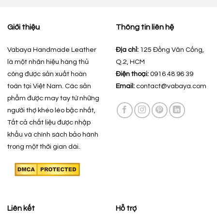
Giới thiệu
Thông tin liên hệ
Vabaya Handmade Leather
Địa chỉ:
125 Đồng Văn Cống,
là một nhãn hiệu hàng thủ
Q.2, HCM
công được sản xuất hoàn
Điện thoại:
0916 48 96 39
toàn tại Việt Nam. Các sản
Email:
contact@vabaya.com
phẩm được may tay từ những
người thợ khéo léo bậc nhất,
Tất cả chất liệu được nhập
khẩu và chính sách bảo hành
trong một thời gian dài.
Liên kết
Hỗ trợ