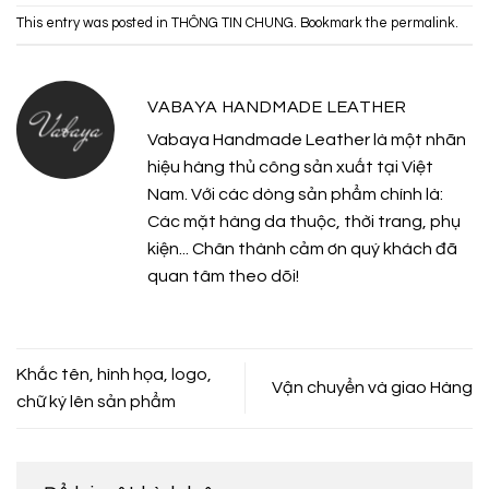
This entry was posted in
THÔNG TIN CHUNG
. Bookmark the
permalink
.
VABAYA HANDMADE LEATHER
Vabaya Handmade Leather là một nhãn
hiệu hàng thủ công sản xuất tại Việt
Nam. Với các dòng sản phẩm chính là:
Các mặt hàng da thuộc, thời trang, phụ
kiện... Chân thành cảm ơn quý khách đã
quan tâm theo dõi!
Khắc tên, hình họa, logo,
Vận chuyển và giao Hàng
chữ ký lên sản phẩm