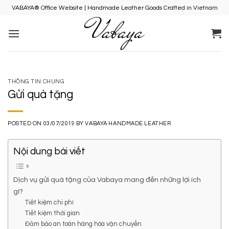
Skip
VABAYA® Office Website | Handmade Leather Goods Crafted in Vietnam
to
content
THÔNG TIN CHUNG
Gửi quà tặng
POSTED ON
03/07/2019
BY
VABAYA HANDMADE LEATHER
Nội dung bài viết
Dịch vụ gửi quà tặng của Vabaya mang đến những lợi ích
gì?
Tiết kiệm chi phí
Tiết kiệm thời gian
Đảm bảo an toàn hàng hóa vận chuyển