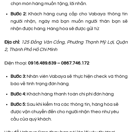
chọn món hàng muốn tặng, lời nhắn.
Bước 2:
Khách hàng cung cấp cho Vabaya thông tin
người nhận, ngày mà bạn muốn người thân bạn sẽ
nhận được hàng. Hàng hóa sẽ được gửi từ:
Địa chỉ:
125 Đồng Văn Cống, Phường Thạnh Mỹ Lợi, Quận
2, Thành Phố Hồ Chí Minh
Điện thoại:
0916.489.639 – 0867.746.172
Bước 3:
Nhân viên Vabaya sẽ thực hiện check và thông
báo về tình trạng đơn hàng.
Bước 4:
Khách hàng thanh toán chi phí đơn hàng
Bước 5:
Sau khi kiểm tra các thông tin, hàng hóa sẽ
được vận chuyển đến cho người nhận theo như yêu
cầu của quý khách.