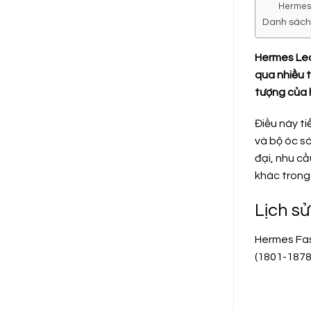
Hermes
Danh sách
Hermes Leat
qua nhiều 
tượng của 
Điều này ti
và bộ óc s
đại, nhu cầ
khác trong 
Lịch s
Hermes Fas
(1801-1878)