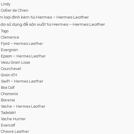
 Lindy
Collier de Chien
im loại đính kèm túi Hermes – Hermes Leather
i da sử dụng để sản xuất túi Hermes – Hermes Leather
 Togo
 Clemence
Fjord – Hermes Leather
Evergrain
 Epsom – Hermes Leather
Veau Grain Lisse
 Courchevel
Grain d’H
Swift – Hermes Leather
Box Calf
 Chamonix
 Barenia
 Vache – Hermes Leather
Tadelakt
 Vache Hunter
Evercalf
 Chevre Leather