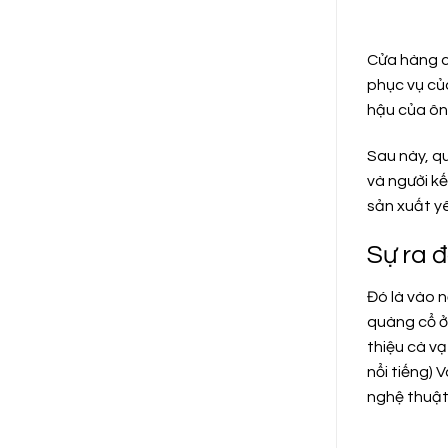
Cửa hàng c
phục vụ củ
hậu của ôn
Sau này, q
và người k
sản xuất y
Sự ra đ
Đó là vào 
quàng cổ ở
thiệu cà vạ
nổi tiếng)
nghệ thuật