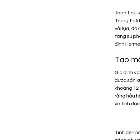
Jean-Louis
Trong thời 
vải lụa, đồ
tăng sự ph
đình Hermes
Tạo mẫ
Gia đình v
được sản xu
khoảng 12 
rằng hầu h
và tính độ
Tính đến n