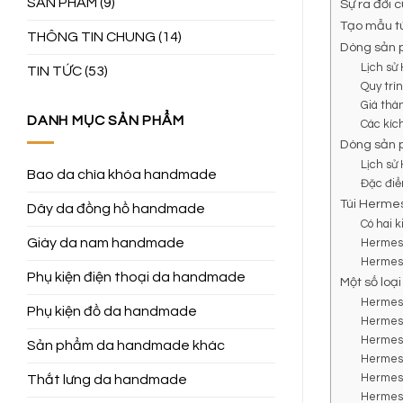
SẢN PHẨM
(9)
Sự ra đời c
Tạo mẫu tú
THÔNG TIN CHUNG
(14)
Dòng sản 
Lịch sử
TIN TỨC
(53)
Quy trì
Giá thà
DANH MỤC SẢN PHẨM
Các kíc
Dòng sản 
Lịch sử
Bao da chìa khóa handmade
Đặc điể
Túi Hermes
Dây da đồng hồ handmade
Có hai ki
Giày da nam handmade
Hermes K
Hermes 
Phụ kiện điện thoại da handmade
Một số loạ
Hermes 
Phụ kiện đồ da handmade
Hermes
Hermes 
Sản phẩm da handmade khác
Hermes
Hermes 
Thắt lưng da handmade
Hermes 