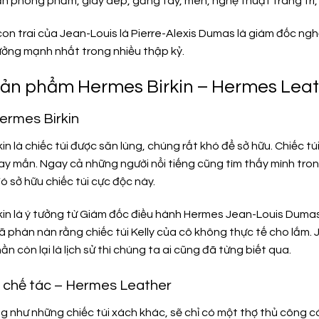
n phòng phẩm, giày dép, găng tay, men, nghệ thuật trang trí, 
con trai của Jean-Louis là Pierre-Alexis Dumas là giám đốc ng
ưởng mạnh nhất trong nhiều thập kỷ.
ản phẩm Hermes Birkin – Hermes Lea
Hermes Birkin
in là chiếc túi được săn lùng, chúng rất khó để sở hữu. Chiếc t
ay mắn. Ngay cả những người nổi tiếng cũng tìm thấy mình tro
 sở hữu chiếc túi cực độc này.
in là ý tưởng từ Giám đốc điều hành Hermes Jean-Louis Dumas v
đã phàn nàn rằng chiếc túi Kelly của cô không thực tế cho lắm. 
ần còn lại là lịch sử thì chúng ta ai cũng đã từng biết qua.
h chế tác – Hermes Leather
 như những chiếc túi xách khác, sẽ chỉ có một thợ thủ công có