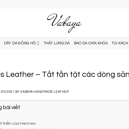
DÂY DA ĐỒNG HỒ
THẮT LƯNG DA
BAO DA CHÌA KHÓA
TÚI XÁCH
 Leather – Tất tần tật các dòng sản
9/03/2021
BY
VABAYA HANDMADE LEATHER
 bài viết
át triển của Hermes