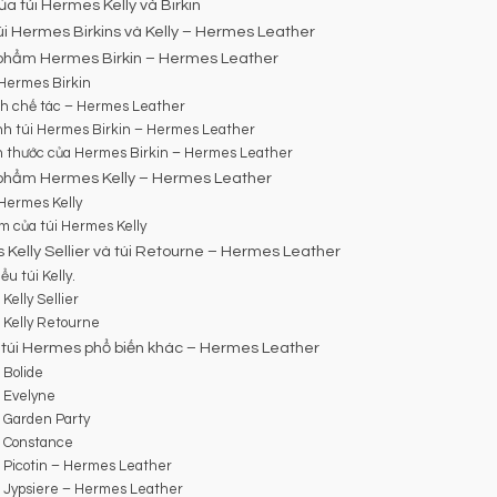
ủa túi Hermes Kelly và Birkin
i Hermes Birkins và Kelly – Hermes Leather
phẩm Hermes Birkin – Hermes Leather
 Hermes Birkin
nh chế tác – Hermes Leather
nh túi Hermes Birkin – Hermes Leather
h thước của Hermes Birkin – Hermes Leather
phẩm Hermes Kelly – Hermes Leather
 Hermes Kelly
m của túi Hermes Kelly
 Kelly Sellier và túi Retourne – Hermes Leather
ểu túi Kelly.
elly Sellier
Kelly Retourne
i túi Hermes phổ biến khác – Hermes Leather
Bolide
 Evelyne
Garden Party
 Constance
Picotin – Hermes Leather
Jypsiere – Hermes Leather