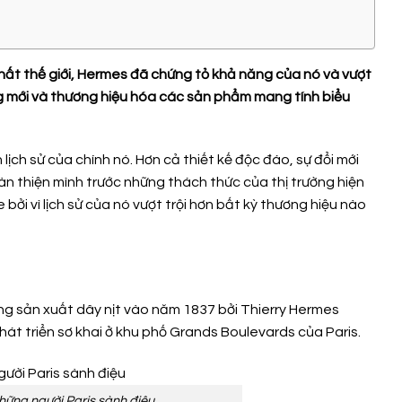
nhất thế giới, Hermes đã chứng tỏ khả năng của nó và vượt
ng mới và thương hiệu hóa các sản phẩm mang tính biểu
lịch sử của chính nó. Hơn cả thiết kế độc đáo, sự đổi mới
n thiện mình trước những thách thức của thị trường hiện
ởi vì lịch sử của nó vượt trội hơn bất kỳ thương hiệu nào
ng sản xuất dây nịt vào năm 1837 bởi Thierry Hermes
át triển sơ khai ở khu phố Grands Boulevards của Paris.
hững người Paris sành điệu