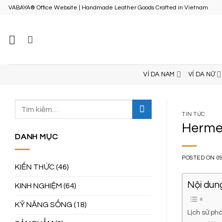
Skip
VABAYA® Office Website | Handmade Leather Goods Crafted in Vietnam
to
content
VÍ DA NAM
VÍ DA NỮ
TIN TỨC
Hermes
DANH MỤC
POSTED ON
0
KIẾN THỨC
(46)
Nội dung
KINH NGHIỆM
(64)
KỸ NĂNG SỐNG
(18)
Lịch sử ph