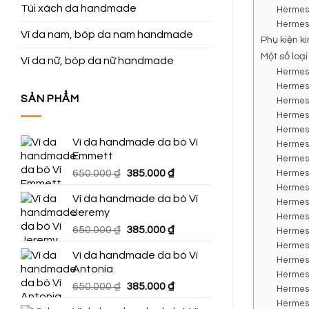
Túi xách da handmade
Hermes
Hermes 
Ví da nam, bóp da nam handmade
Phụ kiện k
Một số loạ
Ví da nữ, bóp da nữ handmade
Hermes
Hermes
SẢN PHẨM
Hermes 
Hermes 
Hermes
Ví da handmade da bò Ví
Hermes 
Emmett
Hermes
Giá
Giá
650.000
₫
385.000
₫
Hermes 
gốc
hiện
Hermes 
Ví da handmade da bò Ví
là:
tại
Hermes 
Jeremy
650.000 ₫.
là:
Hermes
Giá
Giá
650.000
₫
385.000
₫
385.000 ₫.
Hermes
gốc
hiện
Hermes
Ví da handmade da bò Ví
là:
tại
Hermes 
Antonia
650.000 ₫.
là:
Hermes
Giá
Giá
650.000
₫
385.000
₫
385.000 ₫.
Hermes 
gốc
hiện
Hermes