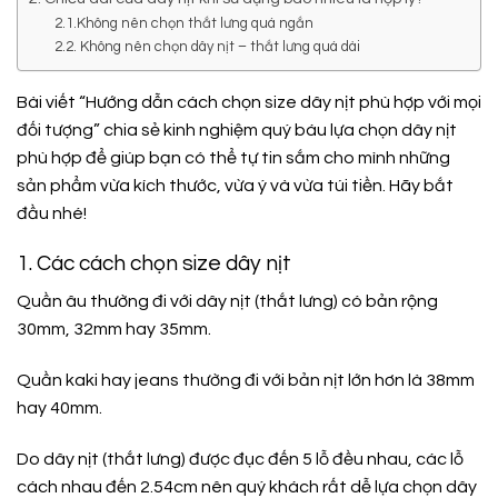
2.1.Không nên chọn thắt lưng quá ngắn
2.2. Không nên chọn dây nịt – thắt lưng quá dài
Bài viết “Hướng dẫn cách chọn size dây nịt phù hợp với mọi
đối tượng” chia sẻ kinh nghiệm quý báu lựa chọn dây nịt
phù hợp để giúp bạn có thể tự tin sắm cho mình những
sản phẩm vừa kích thước, vừa ý và vừa túi tiền. Hãy bắt
đầu nhé!
1. Các cách chọn size dây nịt
Quần âu thường đi với dây nịt (thắt lưng) có bản rộng
30mm, 32mm hay 35mm.
Quần kaki hay jeans thường đi với bản nịt lớn hơn là 38mm
hay 40mm.
Do dây nịt (thắt lưng) được đục đến 5 lỗ đều nhau, các lỗ
cách nhau đến 2.54cm nên quý khách rất dễ lựa chọn dây