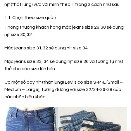
nịt (thắt lưng) vừa với mình theo 1 trong 2 cách như sau:
1.1. Chọn theo size quần
Thông thường khách hàng mặc jeans size 29,30 sẽ dùng
nịt size 30,32.
Mặc jeans size 31,32 sẽ dùng nịt size 34.
Mặc jeans size 33, 34 sẽ dùng nịt size 36 và tương tự như
thế cho các size lớn hơn.
Có một số dây nịt (thắt lưng) Levi’s có size S-M-L (Small –
Medium – Large), tương đương với size 32/34-36-38 của
các nhãn hiệu khác.