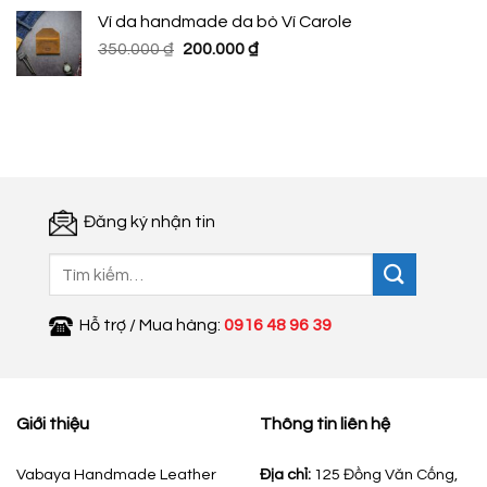
là:
tại
Ví da handmade da bò Ví Carole
350.000 ₫.
là:
Giá
Giá
350.000
₫
200.000
₫
200.000 ₫.
gốc
hiện
là:
tại
350.000 ₫.
là:
200.000 ₫.
Đăng ký nhận tin
Tìm
kiếm:
Hỗ trợ / Mua hàng:
0916 48 96 39
Giới thiệu
Thông tin liên hệ
Vabaya Handmade Leather
Địa chỉ:
125 Đồng Văn Cống,