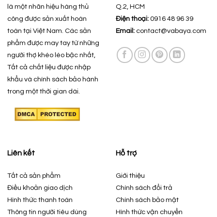
là một nhãn hiệu hàng thủ
Q.2, HCM
công được sản xuất hoàn
Điện thoại:
0916 48 96 39
toàn tại Việt Nam. Các sản
Email:
contact@vabaya.com
phẩm được may tay từ những
người thợ khéo léo bậc nhất,
Tất cả chất liệu được nhập
khẩu và chính sách bảo hành
trong một thời gian dài.
Liên kết
Hỗ trợ
Tất cả sản phẩm
Giới thiệu
Điều khoản giao dịch
Chính sách đổi trả
Hình thức thanh toán
Chính sách bảo mật
Thông tin người tiêu dùng
Hình thức vận chuyển