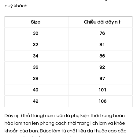
quý khách.
Size
Chiều dài dây nịt
30
76
32
81
34
86
36
92
38
97
40
101
42
106
Dây nịt (thắt lưng) nam luôn là phụ kiện thời trang hoàn
hảo làm tôn lên phong cách thời trang lịch lãm và khỏe
khoắn của bạn. Được làm từ chất liệu da thuộc cao cấp