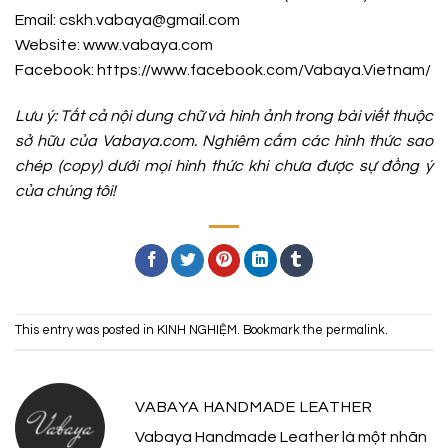
Email: cskh.vabaya@gmail.com
Website: www.vabaya.com
Facebook:
https://www.facebook.com/Vabaya.Vietnam/
Lưu ý: Tất cả nội dung chữ và hình ảnh trong bài viết thuộc
sở hữu của Vabaya.com. Nghiêm cấm các hình thức sao
chép (copy) dưới mọi hình thức khi chưa được sự đồng ý
của chúng tôi!
This entry was posted in
KINH NGHIỆM
. Bookmark the
permalink
.
VABAYA HANDMADE LEATHER
Vabaya Handmade Leather là một nhãn