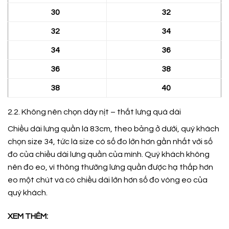
30
32
32
34
34
36
36
38
38
40
2.2. Không nên chọn dây nịt – thắt lưng quá dài
Chiều dài lưng quần là 83cm, theo bảng ở dưới, quý khách
chọn size 34, tức là size có số đo lớn hơn gần nhất với số
đo của chiều dài lưng quần của mình. Quý khách không
nên đo eo, vì thông thường lưng quần được hạ thấp hơn
eo một chút và có chiều dài lớn hơn số đo vòng eo của
quý khách.
XEM THÊM: