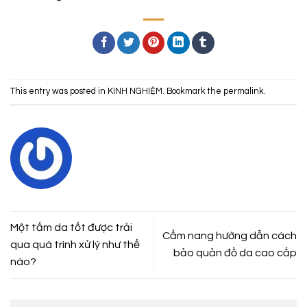
This entry was posted in
KINH NGHIỆM
. Bookmark the
permalink
.
Một tấm da tốt được trải
Cẩm nang hướng dẫn cách
qua quá trình xử lý như thế
bảo quản đồ da cao cấp
nào?