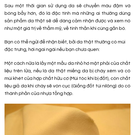
Sau một thời gian sử dụng da sẽ chuyển màu đậm và
bóng bẩy hơn, đó là đặc tính mà những ai thường dùng
sản phẩm da thật sẽ dễ dàng cảm nhận được và xem nó
như một giá trị về thẩm mỹ, về tinh thần khi cùng gắn bó.
Bạn có thể ngửi để nhận biết, bởi da thật thường có mùi
đặc trưng, hơi ngai ngái nếu bạn chưa quen:
Một cách nữa là lấy một mẫu da nhỏ hơ mặt phải của chất
liệu trên lửa, nếu là da thật miếng da bị cháy xém và có
mùi khét của hợp chất hữu cơ (Mùi tóc khi bị đốt), còn chất
liệu giả da khi cháy sẽ vón cục (Giống đốt túi nilông) do có
thành phần của nhựa tổng hợp.