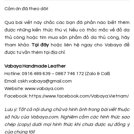
Cảm ơn đã theo dõi!
Qua bài viết này chắc các bạn đã phần nào biết thêm
được những kiến thức thú vị. Nếu có thắc mắc về đồ da
thủ công hoặc tìm mua sản phẩm đồ da thủ công, hãy
tham khảo
Tại đây
hoặc liên hệ ngay cho Vabaya để
được tư vấn thêm tại địa chỉ:
Vabaya Handmade Leather
Hotline: 0916 489 639 – 0867 746 172 (Zalo & Call)
Email: cskh.vabaya@gmail.com
Website: www.vabaya.com
Facebook:
https://www.facebook.com/Vabaya.Vietnam/
Lưu ý: Tất cả nội dung chữ và hình ảnh trong bài viết thuộc
sở hữu của Vabaya.com. Nghiêm cấm các hình thức sao
chép (copy) dưới mọi hình thức khi chưa được sự đồng ý
của chúng tôi!