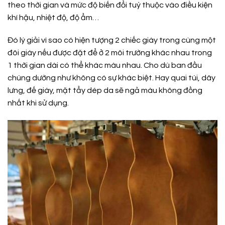
theo thời gian và mức độ biến đổi tuỳ thuộc vào điều kiện
khí hậu, nhiệt độ, độ ẩm…
Đó lý giải vì sao có hiện tượng 2 chiếc giày trong cùng một
đôi giày nếu được đặt để ở 2 môi trường khác nhau trong
1 thời gian dài có thể khác màu nhau. Cho dù ban đầu
chúng dường như không có sự khác biệt. Hay quai túi, dây
lưng, đế giày, mặt tẩy dép da sẽ ngả màu không đồng
nhất khi sử dụng.