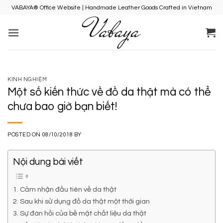
Skip
VABAYA® Office Website | Handmade Leather Goods Crafted in Vietnam
to
content
KINH NGHIỆM
Một số kiến thức về đồ da thật mà có thể
chưa bao giờ bạn biết!
POSTED ON
08/10/2018
BY
Nội dung bài viết
1. Cảm nhận đầu tiên về da thật
2. Sau khi sử dụng đồ da thật một thời gian
3. Sự đàn hồi của bề mặt chất liệu da thật