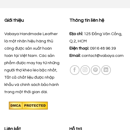
Giới thiệu
Thông tin liên hệ
Vabaya Handmade Leather
Địa chỉ:
125 Đồng Văn Cống,
là một nhãn hiệu hàng thủ
Q.2, HCM
công được sản xuất hoàn
Điện thoại:
0916 48 96 39
toàn tại Việt Nam. Các sản
Email:
contact@vabaya.com
phẩm được may tay từ những
người thợ khéo léo bậc nhất,
Tất cả chất liệu được nhập
khẩu và chính sách bảo hành
trong một thời gian dài.
Liên kết
Hỗ trợ