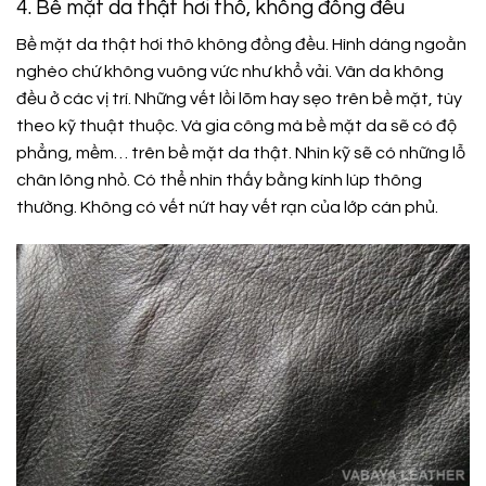
4. Bề mặt da thật hơi thô, không đồng đều
Bề mặt da thật hơi thô không đồng đều. Hình dáng ngoằn
nghèo chứ không vuông vức như khổ vải. Vân da không
đều ở các vị trí. Những vết lồi lõm hay sẹo trên bề mặt, tùy
theo kỹ thuật thuộc. Và gia công mà bề mặt da sẽ có độ
phẳng, mềm… trên bề mặt da thật. Nhìn kỹ sẽ có những lỗ
chân lông nhỏ. Có thể nhìn thấy bằng kính lúp thông
thường. Không có vết nứt hay vết rạn của lớp cán phủ.