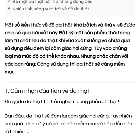
4. Bề mặt da thật hơi thô, không đồng đều
5. Nhiều tính năng vượt trội về đồ da thật
Một số kiến thức về đồ da thật khá bổ ích và thú vị sẽ được
chia sẻ qua bài viết này. Bất kỳ một sản phẩm thời trang
làm từ chất liệu da thật khi vừa xuất xưởng và chưa qua
sử dụng đều đem lại cảm giác hơi cứng. Tùy vào chủng
loại mà mức độ có thể khác nhau. Nhưng chắc chắn với
các bạn rằng: Càng sử dụng thì da thật sẽ càng mềm
mại.
1.
Cảm nhận đầu tiên về da thật
Đã gọi là da thật thì trải nghiệm cũng phải rất thật!
Ban đầu, da thật sẽ đem lại cảm giác hơi cứng, tuy nhiên
sau quá trình xử lý nó sẽ trở nên mềm mại và hấp dẫn hơn
rất nhiều lần.