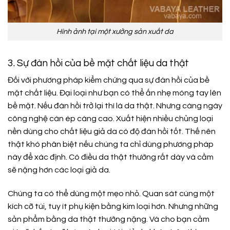
Hình ảnh tại một xưởng sản xuất da
3.
Sự đàn hồi của bề mặt chất liệu da thật
Đối với phương pháp kiểm chứng qua sự đàn hồi của bề
mặt chất liệu. Đại loại như bạn có thể ấn nhẹ móng tay lên
bề mặt. Nếu đàn hồi trở lại thì là da thật. Nhưng càng ngày
công nghệ cán ép càng cao. Xuất hiện nhiều chủng loại
nền dùng cho chất liệu giả da có độ đàn hồi tốt. Thế nên
thật khó phân biệt nếu chúng ta chỉ dùng phương pháp
này để xác định. Có điều da thật thường rất dày và cầm
sẽ nặng hơn các loại giả da.
Chúng ta có thể dùng một mẹo nhỏ. Quan sát cùng một
kích cỡ túi, tuy ít phụ kiện bằng kim loại hơn. Nhưng những
sản phẩm bằng da thật thường nặng. Và cho bạn cảm