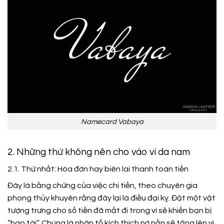
Namecard Vabaya
2. Những thứ không nên cho vào ví da nam
2.1. Thứ nhất: Hóa đơn hay biên lai thanh toán tiền
Đây là bằng chứng của việc chi tiền, theo chuyên gia
phong thủy khuyên rằng đây lại là điều đại kỵ. Đặt một vật
tượng trưng cho số tiền đã mất đi trong ví sẽ khiến bạn bị
“hao tài”. Chúng là nhân tố kích thích nợ nần sẽ tăng lên vì