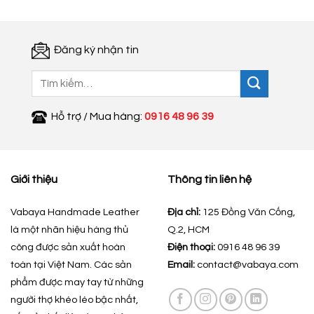
Đăng ký nhận tin
Tìm
kiếm:
Hỗ trợ / Mua hàng:
0916 48 96 39
Giới thiệu
Thông tin liên hệ
Vabaya Handmade Leather
Địa chỉ:
125 Đồng Văn Cống,
là một nhãn hiệu hàng thủ
Q.2, HCM
công được sản xuất hoàn
Điện thoại:
0916 48 96 39
toàn tại Việt Nam. Các sản
Email:
contact@vabaya.com
phẩm được may tay từ những
người thợ khéo léo bậc nhất,