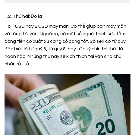
1.2. Thứ hai: Đô la
Tờ 1 USD hay 2 USD may mắn: Có thể giúp bạn may mắn
và tăng tài vận. Ngoài ra, có một số người thích sưu tầm
đồng tiền có xuất xứ càng cổ càng tốt. Số seri có tứ quý,
đặc biệt là tứ quý 6, tứ quý 8, hay tứ quý chín thì thật là
hoàn hảo. Những thứ này sẽ kích thích tài vận cho chủ
nhân rất tốt.