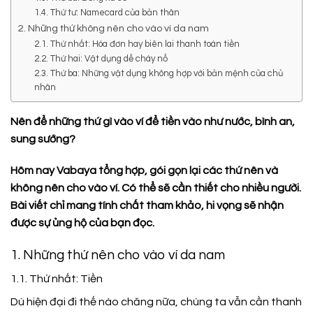
1.4. Thứ tư: Namecard của bản thân
2. Những thứ không nên cho vào ví da nam
2.1. Thứ nhất: Hóa đơn hay biên lai thanh toán tiền
2.2. Thứ hai: Vật dụng dễ cháy nổ
2.3. Thứ ba: Những vật dụng không hợp với bản mệnh của chủ
nhân
Nên để những thứ gì vào ví để tiền vào như nước, bình an,
sung sướng?
Hôm nay Vabaya tổng hợp, gói gọn lại các thứ nên và
không nên cho vào ví. Có thể sẽ cần thiết cho nhiều người.
Bài viết chỉ mang tính chất tham khảo, hi vọng sẽ nhận
được sự ủng hộ của bạn đọc.
1. Những thứ nên cho vào ví da nam
1.1. Thứ nhất: Tiền
Dù hiện đại đi thế nào chăng nữa, chúng ta vẫn cần thanh