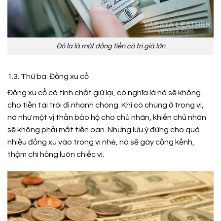
Đô la là một đồng tiền có trị giá lớn
1.3. Thứ ba: Đồng xu cổ
Đồng xu cổ có tính chất giữ lại, có nghĩa là nó sẽ không
cho tiền tài trôi đi nhanh chóng. Khi có chúng ở trong ví,
nó như một vị thần bảo hộ cho chủ nhân, khiến chủ nhân
sẽ không phải mất tiền oan. Nhưng lưu ý đừng cho quá
nhiều đồng xu vào trong ví nhé, nó sẽ gây cồng kềnh,
thậm chí hỏng luôn chiếc ví.