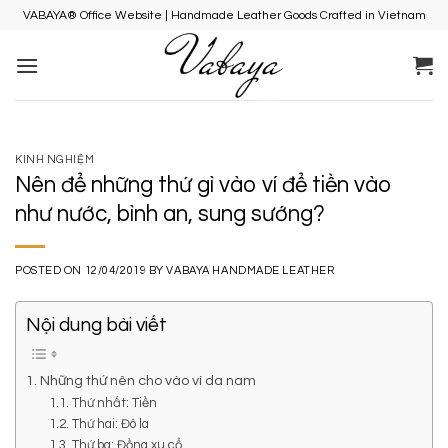
Skip
VABAYA® Office Website | Handmade Leather Goods Crafted in Vietnam
to
content
KINH NGHIỆM
Nên để những thứ gì vào ví để tiền vào
như nước, bình an, sung sướng?
POSTED ON
12/04/2019
BY
VABAYA HANDMADE LEATHER
Nội dung bài viết
1. Những thứ nên cho vào ví da nam
1.1. Thứ nhất: Tiền
1.2. Thứ hai: Đô la
1.3. Thứ ba: Đồng xu cổ