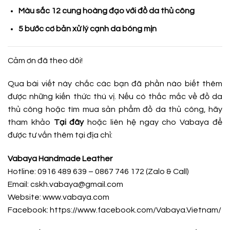
Màu sắc 12 cung hoàng đạo với đồ da thủ công
5 bước cơ bản xử lý cạnh da bóng mịn
Cảm ơn đã theo dõi!
Qua bài viết này chắc các bạn đã phần nào biết thêm
được những kiến thức thú vị. Nếu có thắc mắc về đồ da
thủ công hoặc tìm mua sản phẩm đồ da thủ công, hãy
tham khảo
Tại đây
hoặc liên hệ ngay cho Vabaya để
được tư vấn thêm tại địa chỉ:
Vabaya Handmade Leather
Hotline: 0916 489 639 – 0867 746 172 (Zalo & Call)
Email: cskh.vabaya@gmail.com
Website: www.vabaya.com
Facebook:
https://www.facebook.com/Vabaya.Vietnam/