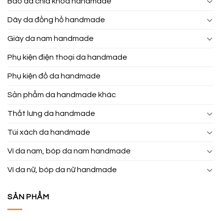
Bao da chìa khóa handmade
Dây da đồng hồ handmade
Giày da nam handmade
Phụ kiện điện thoại da handmade
Phụ kiện đồ da handmade
Sản phẩm da handmade khác
Thắt lưng da handmade
Túi xách da handmade
Ví da nam, bóp da nam handmade
Ví da nữ, bóp da nữ handmade
SẢN PHẨM