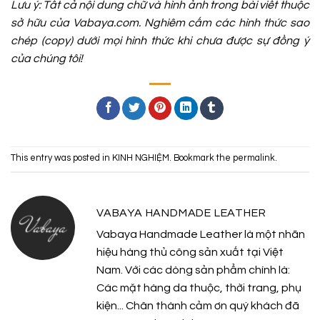
Lưu ý: Tất cả nội dung chữ và hình ảnh trong bài viết thuộc
sở hữu của Vabaya.com. Nghiêm cấm các hình thức sao
chép (copy) dưới mọi hình thức khi chưa được sự đồng ý
của chúng tôi!
This entry was posted in
KINH NGHIỆM
. Bookmark the
permalink
.
VABAYA HANDMADE LEATHER
Vabaya Handmade Leather là một nhãn
hiệu hàng thủ công sản xuất tại Việt
Nam. Với các dòng sản phẩm chính là:
Các mặt hàng da thuộc, thời trang, phụ
kiện... Chân thành cảm ơn quý khách đã