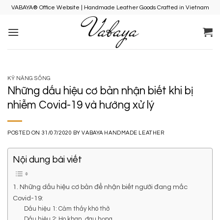
Skip
VABAYA® Office Website | Handmade Leather Goods Crafted in Vietnam
to
content
KỸ NĂNG SỐNG
Những dấu hiệu cơ bản nhận biết khi bị
nhiễm Covid-19 và hướng xử lý
POSTED ON
31/07/2020
BY
VABAYA HANDMADE LEATHER
Nội dung bài viết
1. Những dấu hiệu cơ bản để nhận biết người đang mắc
Covid-19:
Dấu hiệu 1: Cảm thấy khó thở
Dấu hiệu 2: Ho khan, đau họng