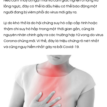
Nếu cảm thấy bị ngạt mũi và cảm giác nghẹn ở họng và
lồng ngực, đây có thể là dấu hiệu cơ thể báo động một
người đang bị viêm phổi do virus mới gây ra.
Lý do khó thở là do hội chứng suy hô cấp cấp tính hoặc
thậm chí suy hô hấp trong một thời gian gắn, cũng là
nguyên nhân chính gây ra các trường hợp tử vong do virus
Corona chủng mới. Vì thế, đây là triệu chứng rõ nét nhất
và cũng nguy hiểm nhất gây ra bởi Covid-19.