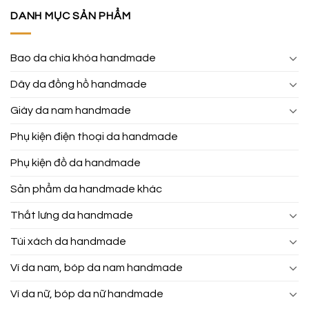
DANH MỤC SẢN PHẨM
Bao da chìa khóa handmade
Dây da đồng hồ handmade
Giày da nam handmade
Phụ kiện điện thoại da handmade
Phụ kiện đồ da handmade
Sản phẩm da handmade khác
Thắt lưng da handmade
Túi xách da handmade
Ví da nam, bóp da nam handmade
Ví da nữ, bóp da nữ handmade