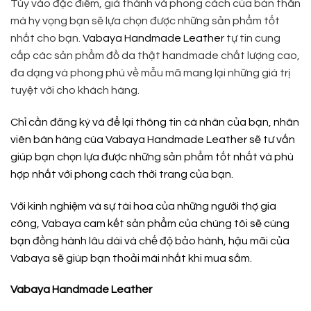
Tùy vào đặc điểm, giá thành và phong cách của bản thân
mà hy vọng bạn sẽ lựa chọn được những sản phẩm tốt
nhất cho bạn.
Vabaya Handmade Leather
tự tin cung
cấp các sản phẩm đồ da thật handmade chất lượng cao,
đa dạng và phong phú về mẫu mã mang lại những giá trị
tuyệt vời cho khách hàng.
Chỉ cần đăng ký và để lại thông tin cá nhân của bạn, nhân
viên bán hàng cùa
Vabaya Handmade Leather
sẽ tư vấn
giúp bạn chọn lựa được những sản phẩm tốt nhất và phù
hợp nhất với phong cách thời trang của bạn.
Với kinh nghiệm và sự tài hoa của những người thợ gia
công,
Vabaya
cam kết sản phẩm của chúng tôi sẽ cùng
bạn đồng hành lâu dài và chế độ bảo hành, hậu mãi của
Vabaya sẽ giúp bạn thoải mái nhất khi mua sắm.
Vabaya Handmade Leather