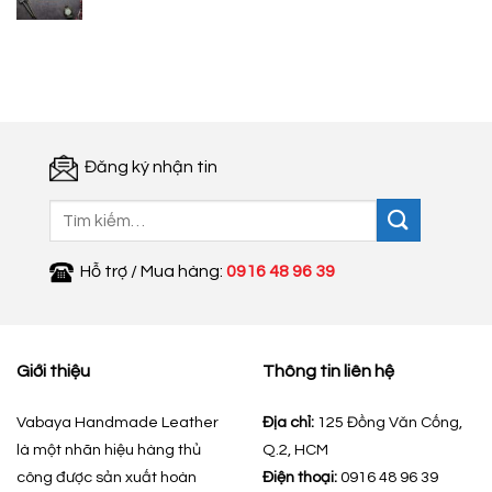
gốc
hiện
là:
tại
350.000 ₫.
là:
200.000 ₫.
Đăng ký nhận tin
Tìm
kiếm:
Hỗ trợ / Mua hàng:
0916 48 96 39
Giới thiệu
Thông tin liên hệ
Vabaya Handmade Leather
Địa chỉ:
125 Đồng Văn Cống,
là một nhãn hiệu hàng thủ
Q.2, HCM
công được sản xuất hoàn
Điện thoại:
0916 48 96 39