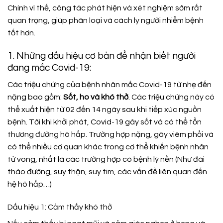
Chính vì thế, công tác phát hiện và xét nghiệm sớm rất
quan trọng, giúp phân loại và cách ly người nhiễm bệnh
tốt hơn.
1. Những dấu hiệu cơ bản để nhận biết người
đang mắc Covid-19:
Các triệu chứng của bệnh nhân mắc Covid-19 từ nhẹ đến
nặng bao gồm:
Sốt, ho và khó thở
. Các triệu chứng này có
thể xuất hiện từ 02 đến 14 ngày sau khi tiếp xúc nguồn
bệnh. Tới khi khởi phát, Covid-19 gây sốt và có thể tổn
thương đường hô hấp. Trường hợp nặng, gây viêm phổi và
có thể nhiều cơ quan khác trong cơ thể khiến bệnh nhân
tử vong, nhất là các trường hợp có bệnh lý nền (Như đái
tháo đường, suy thận, suy tim, các vấn đề liên quan đến
hệ hô hấp…)
Dấu hiệu 1: Cảm thấy khó thở