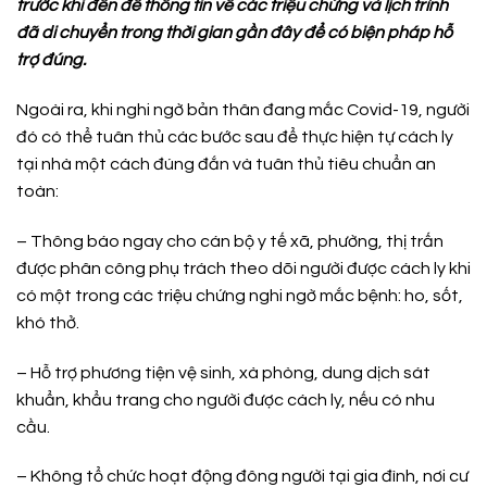
trước khi đến để thông tin về các triệu chứng và lịch trình
đã di chuyển trong thời gian gần đây để có biện pháp hỗ
trợ đúng.
Ngoài ra, khi nghi ngờ bản thân đang mắc Covid-19, người
đó có thể tuân thủ các bước sau để thực hiện tự cách ly
tại nhà một cách đúng đắn và tuân thủ tiêu chuẩn an
toàn:
– Thông báo ngay cho cán bộ y tế xã, phường, thị trấn
được phân công phụ trách theo dõi người được cách ly khi
có một trong các triệu chứng nghi ngờ mắc bệnh: ho, sốt,
khó thở.
– Hỗ trợ phương tiện vệ sinh, xà phòng, dung dịch sát
khuẩn, khẩu trang cho người được cách ly, nếu có nhu
cầu.
– Không tổ chức hoạt động đông người tại gia đình, nơi cư