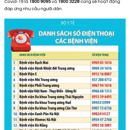
Covid-19 là
1900 9095
và
1900 3228
cũng sẽ hoạt động
đáp ứng nhu cầu người dân.