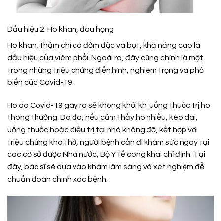
Dấu hiệu 2: Ho khan, đau họng
Ho khan, thậm chí có đờm đặc và bọt, khả năng cao là
dấu hiệu của viêm phổi. Ngoài ra, đây cũng chính là một
trong những triệu chứng điển hình, nghiêm trọng và phổ
biến của Covid-19.
Ho do Covid-19 gây ra sẽ không khỏi khi uống thuốc trị ho
thông thường. Do đó, nếu cảm thấy ho nhiều, kéo dài,
uống thuốc hoặc điều trị tại nhà không đỡ, kết hợp với
triệu chứng khó thở, người bệnh cần đi khám sức ngay tại
các cơ sở được Nhà nước, Bộ Y tế công khai chỉ định. Tại
đây, bác sĩ sẽ dựa vào khám lâm sàng và xét nghiệm để
chuẩn đoán chính xác bệnh.