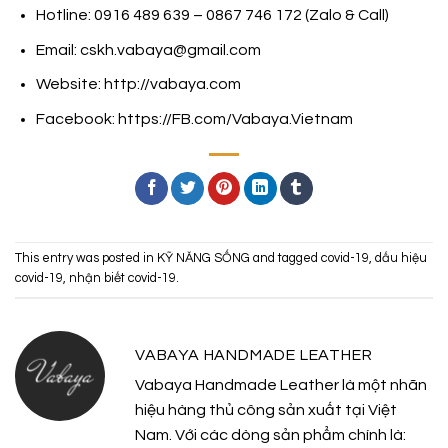
Hotline: 0916 489 639 – 0867 746 172 (Zalo & Call)
Email: cskh.vabaya@gmail.com
Website:
http://vabaya.com
Facebook:
https://FB.com/Vabaya.Vietnam
This entry was posted in
KỸ NĂNG SỐNG
and tagged
covid-19
,
dấu hiệu
covid-19
,
nhận biết covid-19
.
VABAYA HANDMADE LEATHER
Vabaya Handmade Leather là một nhãn
hiệu hàng thủ công sản xuất tại Việt
Nam. Với các dòng sản phẩm chính là: