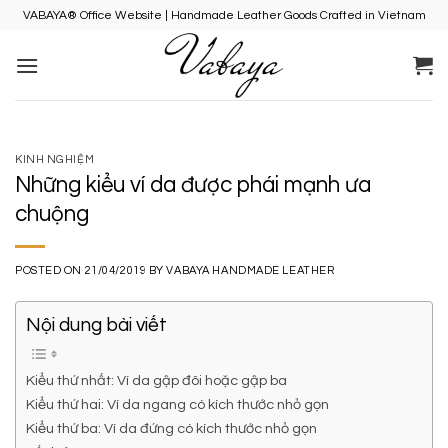
Skip
VABAYA® Office Website | Handmade Leather Goods Crafted in Vietnam
to
content
KINH NGHIỆM
Những kiểu ví da được phái mạnh ưa
chuộng
POSTED ON
21/04/2019
BY
VABAYA HANDMADE LEATHER
Nội dung bài viết
Kiểu thứ nhất: Ví da gập đôi hoặc gập ba
Kiểu thứ hai: Ví da ngang có kích thước nhỏ gọn
Kiểu thứ ba: Ví da đứng có kích thước nhỏ gọn