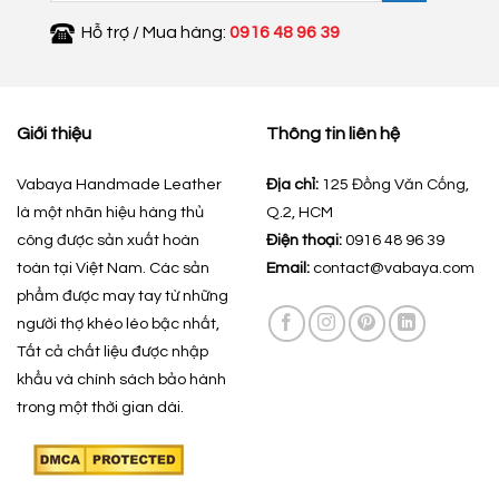
Hỗ trợ / Mua hàng:
0916 48 96 39
Giới thiệu
Thông tin liên hệ
Vabaya Handmade Leather
Địa chỉ:
125 Đồng Văn Cống,
là một nhãn hiệu hàng thủ
Q.2, HCM
công được sản xuất hoàn
Điện thoại:
0916 48 96 39
toàn tại Việt Nam. Các sản
Email:
contact@vabaya.com
phẩm được may tay từ những
người thợ khéo léo bậc nhất,
Tất cả chất liệu được nhập
khẩu và chính sách bảo hành
trong một thời gian dài.