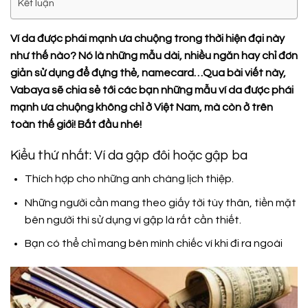
Kết luận
Ví da được phái mạnh ưa chuộng trong thời hiện đại này
như thế nào? Nó là những mẫu dài, nhiều ngăn hay chỉ đơn
giản sử dụng để đựng thẻ, namecard…Qua bài viết này,
Vabaya sẽ chia sẻ tới các bạn những mẫu ví da được phái
mạnh ưa chuộng không chỉ ở Việt Nam, mà còn ở trên
toàn thế giới! Bắt đầu nhé!
Kiểu thứ nhất: Ví da gập đôi hoặc gập ba
Thích hợp cho những anh chàng lịch thiệp.
Những người cần mang theo giấy tời tùy thân, tiền mặt
bên người thì sử dụng ví gập là rất cần thiết.
Bạn có thể chỉ mang bên mình chiếc ví khi đi ra ngoài