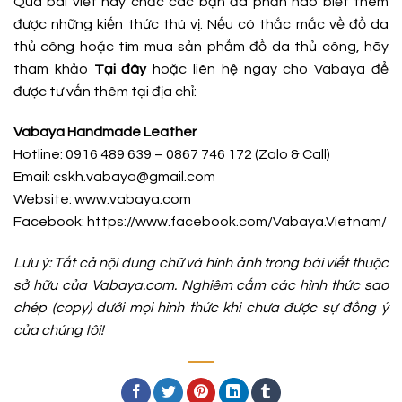
Qua bài viết này chắc các bạn đã phần nào biết thêm
được những kiến thức thú vị. Nếu có thắc mắc về đồ da
thủ công hoặc tìm mua sản phẩm đồ da thủ công, hãy
tham khảo
Tại đây
hoặc liên hệ ngay cho Vabaya để
được tư vấn thêm tại địa chỉ:
Vabaya Handmade Leather
Hotline: 0916 489 639 – 0867 746 172 (Zalo & Call)
Email: cskh.vabaya@gmail.com
Website: www.vabaya.com
Facebook:
https://www.facebook.com/Vabaya.Vietnam/
Lưu ý: Tất cả nội dung chữ và hình ảnh trong bài viết thuộc
sở hữu của Vabaya.com. Nghiêm cấm các hình thức sao
chép (copy) dưới mọi hình thức khi chưa được sự đồng ý
của chúng tôi!