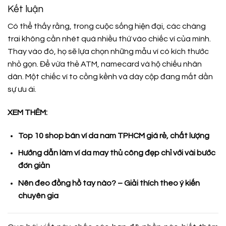
Kết luận
Có thể thấy rằng, trong cuộc sống hiện đại, các chàng
trai không cần nhét quá nhiều thứ vào chiếc ví của mình.
Thay vào đó, họ sẽ lựa chọn những mẫu ví có kích thước
nhỏ gọn. Để vừa thẻ ATM, namecard và hộ chiếu nhân
dân. Một chiếc ví to cồng kềnh và dày cộp đang mất dần
sự ưu ái.
XEM THÊM:
Top 10 shop bán ví da nam TPHCM giá rẻ, chất lượng
Hướng dẫn làm ví da may thủ công đẹp chỉ với vài bước
đơn giản
Nên đeo đồng hồ tay nào? – Giải thích theo ý kiến
chuyên gia