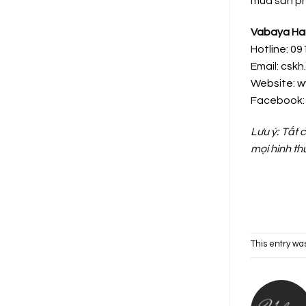
mua sản ph
Vabaya Ha
Hotline: 09
Email: csk
Website: 
Facebook
Lưu ý: Tất
mọi hình th
This entry wa