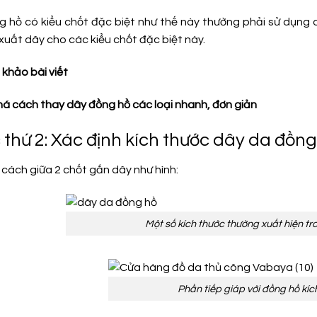
 hồ có kiểu chốt đặc biệt như thế này thường phải sử dụng d
xuất dây cho các kiểu chốt đặc biệt này.
khảo bài viết
á cách thay dây đồng hồ các loại nhanh, đơn giản
 thứ 2: Xác định kích thước dây da đồng
cách giữa 2 chốt gắn dây như hình:
Một số kích thước thường xuất hiện t
Phần tiếp giáp với đồng hồ kí