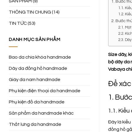
SẢN PHẨM
(9)
1. Bước th
1.1. Kiể
THÔNG TIN CHUNG
(14)
1.2. Kiể
2. Bước th
TIN TỨC
(53)
2.1. Mộ
2.2. Kí
DANH MỤC SẢN PHẨM
2.3. Dây
Size dây, 
Bao da chìa khóa handmade
bộ dây da 
Dây da đồng hồ handmade
Vabaya chia
Giày da nam handmade
Để xác
Phụ kiện điện thoại da handmade
1. Bước
Phụ kiện đồ da handmade
1.1. Kiểu
Sản phẩm da handmade khác
Đây là kiểu
Thắt lưng da handmade
đồng hồ gắn