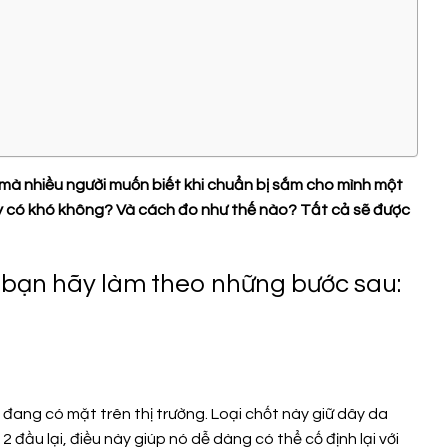
 mà nhiều người muốn biết khi chuẩn bị sắm cho mình một
dây có khó không? Và cách đo như thế nào? Tất cả sẽ được
, bạn hãy làm theo những bước sau:
 đang có mặt trên thị trường. Loại chốt này giữ dây da
đầu lại, điều này giúp nó dễ dàng có thể cố định lại với