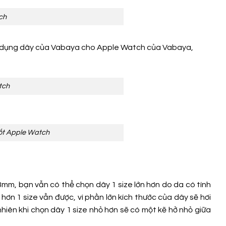
ch
sử dụng dây của Vabaya cho Apple Watch của Vabaya,
tch
ốt Apple Watch
mm, bạn vẫn có thể chọn dây 1 size lớn hơn do da có tính
ơn 1 size vẫn được, vì phần lớn kích thước của dây sẽ hơi
nhiên khi chọn dây 1 size nhỏ hơn sẽ có một kẽ hở nhỏ giữa