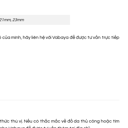
, 21mm, 23mm
của mình, hãy liên hệ với Vabaya để được tư vấn trực tiếp
thức thú vị. Nếu có thắc mắc về đồ da thủ công hoặc tìm