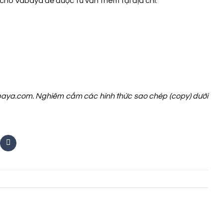
cho Vabaya để được tư vấn thêm tại địa chỉ:
Vabaya.com. Nghiêm cấm các hình thức sao chép (copy) dưới