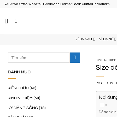
Skip
VABAYA® Office Website | Handmade Leather Goods Crafted in Vietnam
to
content
VÍ DA NAM
VÍ DA NỮ
KINH NGHIỆM
Size d
DANH MỤC
POSTED ON
1
KIẾN THỨC
(46)
Nội dung
KINH NGHIỆM
(64)
KỸ NĂNG SỐNG
(18)
Để xác địn