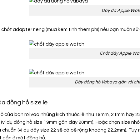
Dây da Apple Wat
 chốt adapter riêng (mua kèm tính thêm phí) nếu bạn muốn 
Chốt dây Apple Wa
Dây đồng hồ Vabaya gắn với ch
da đồng hồ size lẻ
ồ của bạn rơi vào những kích thước lẻ như 19mm, 21mm hay 23
 (ví dụ đồng hồ size 19mm gắn dây 20mm). Hoặc chọn size nhỏ h
u chuẩn (ví dụ dây size 22 sẽ có bề rộng khoảng 22.2mm). Tuy 
t gắn ở mặt đồng hồ.