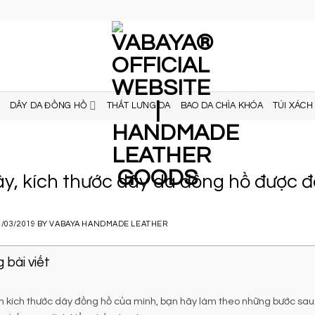
DÂY DA ĐỒNG HỒ
THẮT LƯNG DA
BAO DA CHÌA KHÓA
TÚI XÁCH
ây, kích thước dây da đồng hồ được 
1/03/2019
BY
VABAYA HANDMADE LEATHER
 bài viết
h kích thước dây đồng hồ của mình, bạn hãy làm theo những bước sau