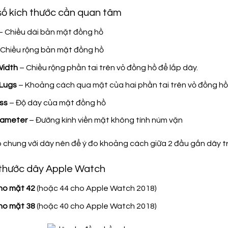
 số kích thước cần quan tâm
– Chiều dài bản mặt đồng hồ
Chiều rộng bản mặt đồng hồ
Width
– Chiều rộng phần tai trên vỏ đồng hồ để lắp dây.
 Lugs
– Khoảng cách qua mặt của hai phần tai trên vỏ đồng hồ 
ss
– Độ dày của mặt đồng hồ
iameter
– Đường kính viền mặt không tính núm vặn
 chung với dây nên để ý đo khoảng cách giữa 2 đầu gắn dây t
h thước dây Apple Watch
o mặt 42
(hoặc 44 cho Apple Watch 2018)
o mặt 38
(hoặc 40 cho Apple Watch 2018)