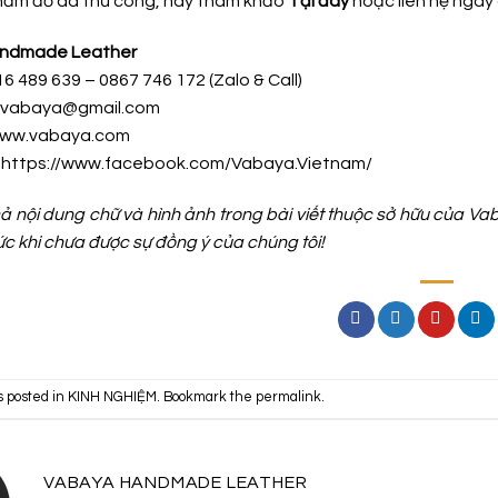
ẩm đồ da thủ công, hãy tham khảo
Tại đây
hoặc liên hệ ngay 
ndmade Leather
16 489 639 – 0867 746 172 (Zalo & Call)
h.vabaya@gmail.com
www.vabaya.com
:
https://www.facebook.com/Vabaya.Vietnam/
 cả nội dung chữ và hình ảnh trong bài viết thuộc sở hữu của 
ức khi chưa được sự đồng ý của chúng tôi!
s posted in
KINH NGHIỆM
. Bookmark the
permalink
.
VABAYA HANDMADE LEATHER