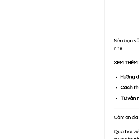
Nếu bạn vẫ
nhé.
XEM THÊM:
Hướng d
Cách tha
Tư vấn n
Cảm ơn đã 
Qua bài vi