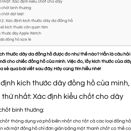
ứ nhất: Xác định kiểu chốt cho dây
u chốt bình thường:
u chốt đặt biệt:
ứ 2: Xác định kích thước dây da đồng hồ
t số kích thước cần quan tâm
ch thước dây Apple Watch
 da đồng hồ size lẻ
kích thước dây da đồng hồ được đo như thế nào? Hẳn là câu hỏi
mới cho chiếc đồng hồ của mình. Việc đo, lấy kích thước của 
 sẻ qua bài viết sau đây. Hãy cùng tìm hiểu nhé!
 định kích thước dây đồng hồ của mình
 thứ nhất: Xác định kiểu chốt cho dây
 chốt bình thường:
 chốt thông dụng và phổ biến nhất cho tất cả các loại đồng hồ
 với mặt đồng hồ chỉ đơn giản bằng một thanh chốt có thể co 2 