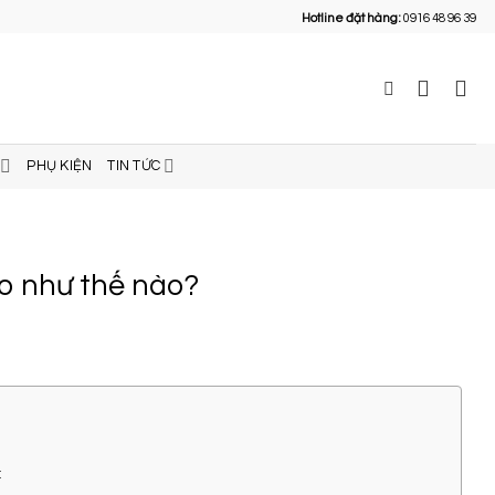
Hotline đặt hàng:
0916 48 96 39
PHỤ KIỆN
TIN TỨC
đo như thế nào?
: