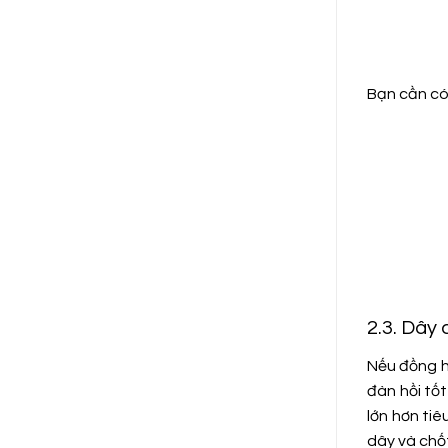
Bạn cần có
2.3. Dây 
Nếu đồng h
đàn hồi tốt
lớn hơn tiê
dây và chố