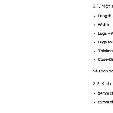
2.1. Một
Length
Width
– 
Lugs – 
Lugs to
Thickne
Case-D
Nếu bạn đo
2.2. Kíc
24mm ch
22mm ch