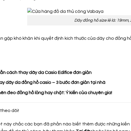
Dây đồng hồ size lẻ là: 19mm
n gặp khó khăn khi quyết định kích thước của dây cho đồng hồ 
ẫn cách thay dây da Casio Edifice đơn giản
y dây da đồng hồ casio – 3 bước đơn giản tại nhà
ên đeo đồng hồ lỏng hay chặt: Ý kiến của chuyên gia!
theo dõi!
ết này chắc các bạn đã phần nào biết thêm được những kiến 