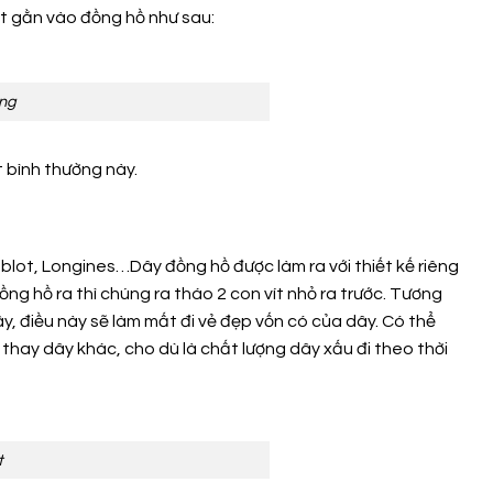
t gằn vào đồng hồ như sau:
ờng
 bình thường này.
blot, Longines…Dây đồng hồ được làm ra với thiết kế riêng
ng hồ ra thì chúng ra tháo 2 con vít nhỏ ra trước. Tương
dây, điều này sẽ làm mất đi vẻ đẹp vốn có của dây. Có thể
ế thay dây khác, cho dù là chất lượng dây xấu đi theo thời
t