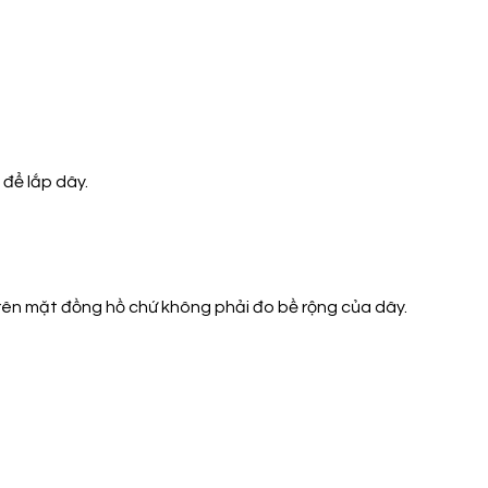
để lắp dây.
rên mặt đồng hồ chứ không phải đo bề rộng của dây.