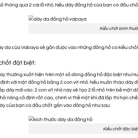
ồ thông qua 2 cái lỗ nhỏ. Nếu dây đồng hồ của bạn có đầu chố
Kiểu chốt bình thư
ây da của Vabaya sẽ gắn được vào những đồng hồ có kiểu chốt
 chốt đặt biệt:
này thường xuất hiện trên một số dòng đồng hồ đặc biệt như Hu
định với mặt đồng hồ bằng 2 con vít nhỏ. Nếu muốn tháo dây đồ
 lắp dây mới vào. 2 con vít nhỏ này sẽ tạo 2 lỗ nhỏ trên bề mặt 
khả năng cố định rất cao, chính vì thế một khi đã lắp thì hạn ch
dây của bạn có đầu chốt gắn vào đồng hồ như sau:
Kiểu chốt đặc biệ