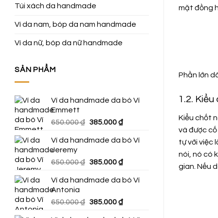
Túi xách da handmade
mặt đồng h
Ví da nam, bóp da nam handmade
Ví da nữ, bóp da nữ handmade
SẢN PHẨM
Phần lớn d
1.2. Kiểu
Ví da handmade da bò Ví
Emmett
Kiểu chốt 
Giá
Giá
650.000
₫
385.000
₫
và được cố 
gốc
hiện
Ví da handmade da bò Ví
tự với việc
là:
tại
Jeremy
650.000 ₫.
là:
nói, nó có 
Giá
Giá
650.000
₫
385.000
₫
385.000 ₫.
gian. Nếu 
gốc
hiện
Ví da handmade da bò Ví
là:
tại
Antonia
650.000 ₫.
là:
Giá
Giá
650.000
₫
385.000
₫
385.000 ₫.
gốc
hiện