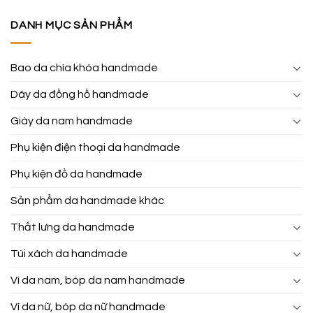
DANH MỤC SẢN PHẨM
Bao da chìa khóa handmade
Dây da đồng hồ handmade
Giày da nam handmade
Phụ kiện điện thoại da handmade
Phụ kiện đồ da handmade
Sản phẩm da handmade khác
Thắt lưng da handmade
Túi xách da handmade
Ví da nam, bóp da nam handmade
Ví da nữ, bóp da nữ handmade