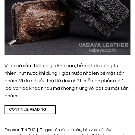
Ví da cá sấu thật có giá khá cao, bề mặt da bóng tự
nhiên, hút nước khi dùng 1 giọt nước nhỏ lên bề mặt sản
phẩm. Ví da cá sấu thật là duy nhất, mỗi sản phẩm có 1
loại vân da khác nhau mà không trùng với bất cứ một sản
phẩm…
CONTINUE READING
→
Posted in
TIN TỨC
|
Tagged
bán ví da cá sấu
,
bán ví da cá sấu