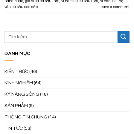
handmade
,
giá ví da cá sấu thật
,
ví nam da cá sấu thật
,
ví nam da thật
vân cá sấu cao cấp
Leave a comment
DANH MỤC
KIẾN THỨC
(46)
KINH NGHIỆM
(64)
KỸ NĂNG SỐNG
(18)
SẢN PHẨM
(9)
THÔNG TIN CHUNG
(14)
TIN TỨC
(53)