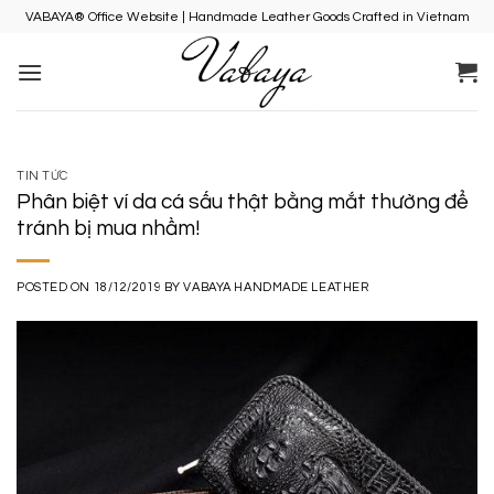
Skip
VABAYA® Office Website | Handmade Leather Goods Crafted in Vietnam
to
content
TIN TỨC
Phân biệt ví da cá sấu thật bằng mắt thường để
tránh bị mua nhầm!
POSTED ON
18/12/2019
BY
VABAYA HANDMADE LEATHER