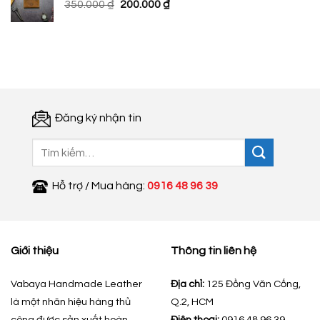
Giá
Giá
350.000
₫
200.000
₫
200.000 ₫.
gốc
hiện
là:
tại
350.000 ₫.
là:
200.000 ₫.
Đăng ký nhận tin
Tìm
kiếm:
Hỗ trợ / Mua hàng:
0916 48 96 39
Giới thiệu
Thông tin liên hệ
Vabaya Handmade Leather
Địa chỉ:
125 Đồng Văn Cống,
là một nhãn hiệu hàng thủ
Q.2, HCM
công được sản xuất hoàn
Điện thoại:
0916 48 96 39