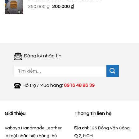
350.000 ₫.
là:
Giá
Giá
350.000
₫
200.000
₫
200.000 ₫.
gốc
hiện
là:
tại
350.000 ₫.
là:
200.000 ₫.
Đăng ký nhận tin
Tìm
kiếm:
Hỗ trợ / Mua hàng:
0916 48 96 39
Giới thiệu
Thông tin liên hệ
Vabaya Handmade Leather
Địa chỉ:
125 Đồng Văn Cống,
là một nhãn hiệu hàng thủ
Q.2, HCM