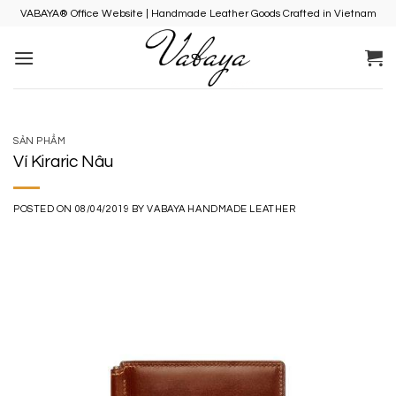
Skip
VABAYA® Office Website | Handmade Leather Goods Crafted in Vietnam
to
content
SẢN PHẨM
Ví Kiraric Nâu
POSTED ON
08/04/2019
BY
VABAYA HANDMADE LEATHER