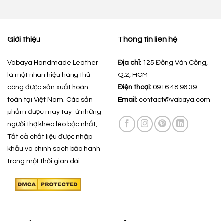
Giới thiệu
Thông tin liên hệ
Vabaya Handmade Leather
Địa chỉ:
125 Đồng Văn Cống,
là một nhãn hiệu hàng thủ
Q.2, HCM
công được sản xuất hoàn
Điện thoại:
0916 48 96 39
toàn tại Việt Nam. Các sản
Email:
contact@vabaya.com
phẩm được may tay từ những
người thợ khéo léo bậc nhất,
Tất cả chất liệu được nhập
khẩu và chính sách bảo hành
trong một thời gian dài.