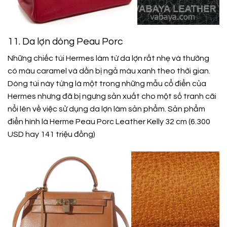
11. Da lợn dòng Peau Porc
Những chiếc túi Hermes làm từ da lợn rất nhẹ và thường
có màu caramel và dần bị ngả màu xanh theo thời gian.
Dòng túi này từng là một trong những mẫu cổ điển của
Hermes nhưng đã bị ngưng sản xuất cho một số tranh cãi
nổi lên về việc sử dụng da lợn làm sản phẩm. Sản phẩm
điển hình là Herme Peau Porc Leather Kelly 32 cm (6.300
USD hay 141 triệu đồng)