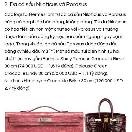
2. Da cá sấu Niloticus và Porosus
Các loại túi Hermes làm từ da cá sấu Niloticus và Porosus
cũng có hai phiên bản bóng, không bóng. Túi da Niloticus
có họa tiết lớn hơn một chút so với Porosus và thường
được đánh dấu bằng ký hiệu hai chấm ngang ngay cạnh
logo. Trong khi đó, da cá sấu Porosus được đánh dấu
bằng ký hiệu dấu mũ “^”. Một số mẫu túi điển hình từ hai
chất liệu này gồm Fuchsia Shiny Porosus Crocodile Birkin
30 cm (74.000 USD – 1,6 tỷ đồng), Pelouse Green
Crocodile Lindy 30 cm (50.000 USD – 1,1 tỷ đồng),
Niloticus Himalayan Crocodile Birkin 30 cm (120.000 USD –
2,7 tỷ đồng).