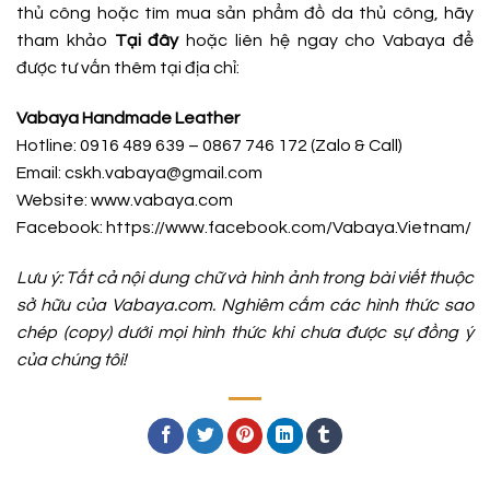
thủ công hoặc tìm mua sản phẩm đồ da thủ công, hãy
tham khảo
Tại đây
hoặc liên hệ ngay cho Vabaya để
được tư vấn thêm tại địa chỉ:
Vabaya Handmade Leather
Hotline: 0916 489 639 – 0867 746 172 (Zalo & Call)
Email: cskh.vabaya@gmail.com
Website: www.vabaya.com
Facebook:
https://www.facebook.com/Vabaya.Vietnam/
Lưu ý: Tất cả nội dung chữ và hình ảnh trong bài viết thuộc
sở hữu của Vabaya.com. Nghiêm cấm các hình thức sao
chép (copy) dưới mọi hình thức khi chưa được sự đồng ý
của chúng tôi!