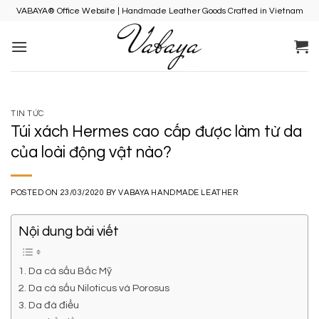
Skip
VABAYA® Office Website | Handmade Leather Goods Crafted in Vietnam
to
content
TIN TỨC
Túi xách Hermes cao cấp được làm từ da
của loài động vật nào?
POSTED ON
23/03/2020
BY
VABAYA HANDMADE LEATHER
Nội dung bài viết
1. Da cá sấu Bắc Mỹ
2. Da cá sấu Niloticus và Porosus
3. Da đà điểu