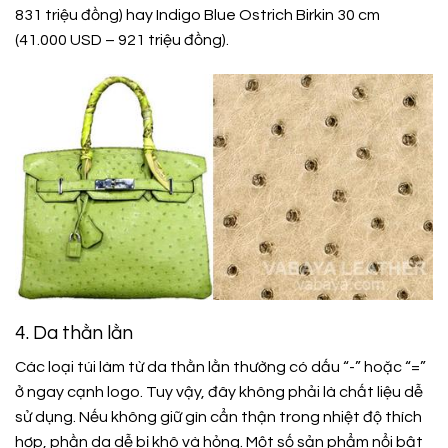
831 triệu đồng) hay Indigo Blue Ostrich Birkin 30 cm
(41.000 USD – 921 triệu đồng).
4. Da thằn lằn
Các loại túi làm từ da thằn lằn thường có dấu “-” hoặc “=”
ở ngay cạnh logo. Tuy vậy, đây không phải là chất liệu dễ
sử dụng. Nếu không giữ gìn cẩn thận trong nhiệt độ thích
hợp, phần da dễ bị khô và hỏng. Một số sản phẩm nổi bật