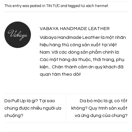
This entry was posted in
TIN TỨC
and tagged
túi xách hermet
.
VABAYA HANDMADE LEATHER
Vabaya Handmade Leather là một nhãn
hiệu hàng thủ công sản xuất tại Việt
Nam. Với các dòng sản phẩm chính là:
Các mặt hàng da thuộc, thời trang, phụ
kiện... Chân thành cảm ơn quý khách đã
quan tâm theo dõi!
Da Pull Up là gì? Tại sao
Da bò mộc là gì, có tốt
chúng được nhiều người ưa
không? Quy trình sản xuất
chuộng?
và ứng dụng của chúng?