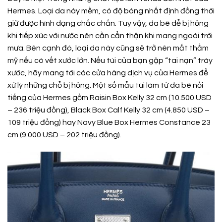
Hermes. Loại da này mềm, có độ bóng nhất định đồng thời
giữ được hình dạng chắc chắn. Tuy vậy, da bê dễ bị hỏng
khi tiếp xúc với nước nên cần cẩn thận khi mang ngoài trời
mưa. Bên cạnh đó, loại da này cũng sẽ trở nên mất thẩm
mỹ nếu có vết xước lớn. Nếu túi của bạn gặp “tai nạn” trày
xước, hãy mang tới các cửa hàng dịch vụ của Hermes để
xử lý những chỗ bị hỏng. Một số mẫu túi làm từ da bê nổi
tiếng của Hermes gồm Raisin Box Kelly 32 cm (10.500 USD
– 236 triệu đồng), Black Box Calf Kelly 32 cm (4.850 USD –
109 triệu đồng) hay Navy Blue Box Hermes Constance 23
cm (9.000 USD – 202 triệu đồng).