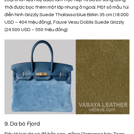
thời được bọc thêm một lớp nhung ở ngoài. Một số mẫu túi
điển hình Grizzly Suede Thalassa blue Birkin 35 cm (18.000
USD – 404 triệu đồng), Fauve Veau Doblis Suede Grizzly
(24.500 USD – 550 triệu đồng).
9. Da bò Fjord
Đây là loại da có độ bền cao, giống Clemence hay Togo.