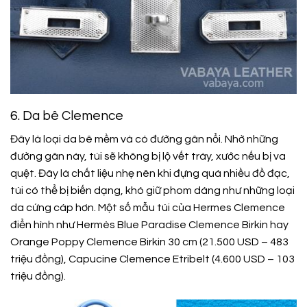
6. Da bê Clemence
Đây là loại da bê mềm và có đường gân nổi. Nhờ những
đường gân này, túi sẽ không bị lộ vết trày, xước nếu bị va
quệt. Đây là chất liệu nhẹ nên khi đựng quá nhiều đồ đạc,
túi có thể bị biến dạng, khó giữ phom dáng như những loại
da cứng cáp hơn. Một số mẫu túi của Hermes Clemence
điển hình như Hermès Blue Paradise Clemence Birkin hay
Orange Poppy Clemence Birkin 30 cm (21.500 USD – 483
triệu đồng), Capucine Clemence Etribelt (4.600 USD – 103
triệu đồng).