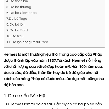
4. Da thằn lằn
5. Da bê thường
6. Da bê Clemence
7.Da bê Togo
8. Da bê lộn
9. Da bò Fjord
10. Da trâu
11. Da lợn dòng Peau Porc
Hermes là một thương hiệu thời trang cao cấp của Pháp
được thành lập vào năm 1837.Túi xách Hermet nổi tiếng
với chất lượng cao với vẻ đẹp hoàn mỹ
.
Hơn 100 năm qua,
da cá sấu, đà điểu, thằn lằn hay da bê đã giúp cho túi
xách của hãng Pháp có được màu sắc đẹp mắt cũng như
độ bền cao.
1. Da cá sấu Bắc Mỹ
Túi Hermes làm từ da cá sấu Bắc Mỹ có cả hai phiên bản