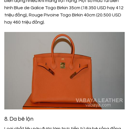
biến dạng nhiều khi mang vật nặng. Một số mẫu túi điển
hình Blue de Galice Togo Birkin 35cm (18.350 USD hay 412
triệu đồng), Rouge Pivoine Togo Birkin 40cm (20.500 USD
hay 460 triệu đồng).
8. Da bê lộn
Loại chất liệu này được làm trực tiếp từ da bê sống đồng