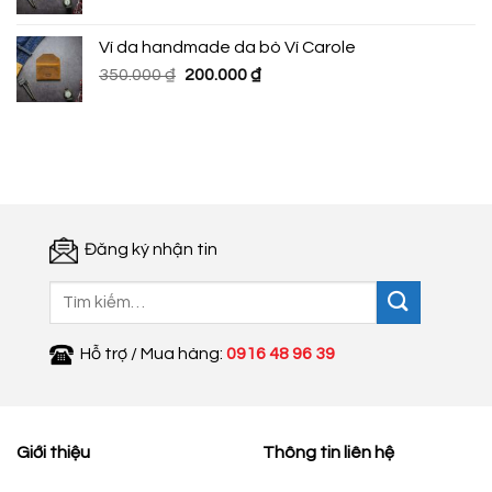
gốc
hiện
là:
tại
Ví da handmade da bò Ví Carole
350.000 ₫.
là:
Giá
Giá
350.000
₫
200.000
₫
200.000 ₫.
gốc
hiện
là:
tại
350.000 ₫.
là:
200.000 ₫.
Đăng ký nhận tin
Tìm
kiếm:
Hỗ trợ / Mua hàng:
0916 48 96 39
Giới thiệu
Thông tin liên hệ