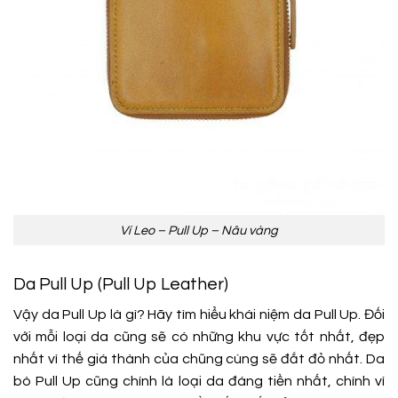
Ví Leo – Pull Up – Nâu vàng
Da Pull Up (Pull Up Leather)
Vậy da Pull Up là gì? Hãy tìm hiểu khái niệm da Pull Up. Đối
với mỗi loại da cũng sẽ có những khu vực tốt nhất, đẹp
nhất vì thế giá thành của chũng cùng sẽ đắt đỏ nhất. Da
bò Pull Up cũng chính là loại da đáng tiền nhất, chính vì