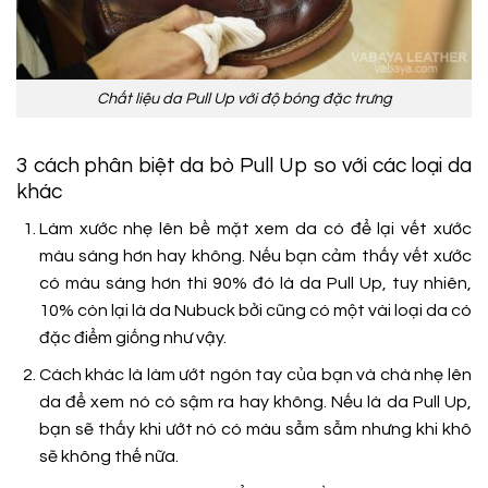
Chất liệu da Pull Up với độ bóng đặc trưng
3 cách phân biệt da bò Pull Up so với các loại da
khác
Làm xước nhẹ lên bề mặt xem da có để lại vết xước
màu sáng hơn hay không. Nếu bạn cảm thấy vết xước
có màu sáng hơn thì 90% đó là da Pull Up, tuy nhiên,
10% còn lại là da Nubuck bởi cũng có một vài loại da có
đặc điểm giống như vậy.
Cách khác là làm ướt ngón tay của bạn và chà nhẹ lên
da để xem nó có sậm ra hay không. Nếu là da Pull Up,
bạn sẽ thấy khi ướt nó có màu sẫm sẫm nhưng khi khô
sẽ không thế nữa.