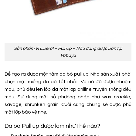
Sản phẩm Ví Liberal – Pull Up – Nâu đang được bán tại
Vabaya
Để tạo ra được một tấm da bò pull up. Nhà sản xuất phải
chọn một miếng da bò tốt nhất. Và nó đã được nhuộm
màu, phủ đều lên lớp da một lớp aniline truyền thống đều
màu. Sử dụng một số phương pháp như wax crackle,
savage, shrunken grain. Cuối cùng chúng sẽ được phủ
một lớp bảo vệ nhẹ.
Da bò Pull up được làm như thế nào?