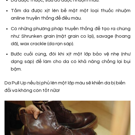
Da được thuộc, sau đó được nhuộm màu.
Tấm da được xịt lên bề mặt một loại thuốc nhuộm
aniline truyền thống để đều màu.
Có những phương pháp truyền thống để tạo ra chúng
như: Shrunken grain (mặt grain co lại), savage (hoang
dã), wax crackle (da rạn sáp).
Bước cuối cùng, đôi khi xịt một lớp bảo vệ nhẹ (như
dạng sáp) để làm cho da có khả năng chống lại bụi
bặm.
Da Pull Up nếu bị phủ lên một lớp màu sẽ khiến da bị biến
đổi và không còn tốt nữa!