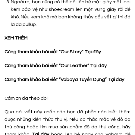
Ngoài ra, bạn cũng có thể bôi lên bề mặt giày một loại
kem bảo vệ như shoecream lên một vùng giày rồi để
khô. Nếu kem khô mà bạn không thấy dấu vết gì thì đó
là da pullup.
XEM THÊM:
Cùng tham khảo bài viết “Our Story”
Tại đây
Cùng tham khảo bài viết “Our Leather”
Tại đây
Cùng tham khảo bài viết “Vabaya Tuyển Dụng”
Tại đây
Cảm ơn đã theo dõi!
Qua bài viết này chắc các bạn đã phần nào biết thêm
được những kiến thức thú vị. Nếu có thắc mắc về đồ da
thủ công hoặc tìm mua sản phẩm đồ da thủ công, hãy
tham khảo
Tại đây
hoặc liên hệ ngay cho Vabaya để