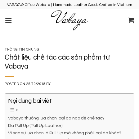
Skip
VABAYA® Office Website | Handmade Leather Goods Crafted in Vietnam
to
content
THÔNG TIN CHUNG
Chất liệu chế tác các sản phẩm từ
Vabaya
POSTED ON
25/10/2018
BY
Nội dung bài viết
Vabaya thường lựa chọn loại da nào để chế tác?
Da Pull Up (Pull Up Leather)
Vì sao sự lựa chọn là Pull Up mà không phải loại da khác?