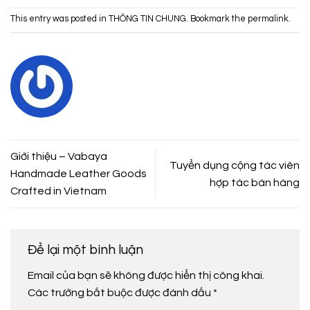
This entry was posted in
THÔNG TIN CHUNG
. Bookmark the
permalink
.
Giới thiệu – Vabaya
Tuyển dụng cộng tác viên
Handmade Leather Goods
hợp tác bán hàng
Crafted in Vietnam
Để lại một bình luận
Email của bạn sẽ không được hiển thị công khai.
Các trường bắt buộc được đánh dấu
*