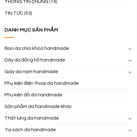
THÔNG TIN CHUNG
(14)
TIN TỨC
(53)
DANH MỤC SẢN PHẨM
Bao da chìa khóa handmade
Dây da đồng hồ handmade
Giày da nam handmade
Phụ kiện điện thoại da handmade
Phụ kiện đồ da handmade
Sản phẩm da handmade khác
Thắt lưng da handmade
Túi xách da handmade