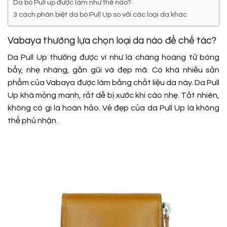
Da bò Pull up được làm như thế nào?
3 cách phân biệt da bò Pull Up so với các loại da khác
Vabaya thường lựa chọn loại da nào để chế tác?
Da Pull Up thường được ví như là chàng hoàng tử bóng
bẩy, nhẹ nhàng, gần gũi và đẹp mã. Có khá nhiều sản
phẩm của Vabaya được làm bằng chất liệu da này. Da Pull
Up khá mỏng manh, rất dễ bị xước khi cào nhẹ. Tất nhiên,
không có gì là hoàn hảo. Vẻ đẹp của da Pull Up là không
thể phủ nhận.