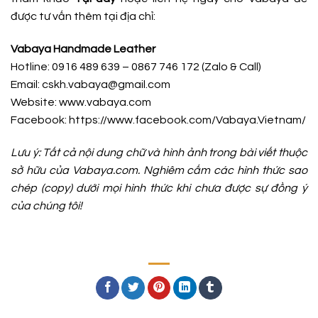
được tư vấn thêm tại địa chỉ:
Vabaya Handmade Leather
Hotline: 0916 489 639 – 0867 746 172 (Zalo & Call)
Email: cskh.vabaya@gmail.com
Website: www.vabaya.com
Facebook:
https://www.facebook.com/Vabaya.Vietnam/
Lưu ý: Tất cả nội dung chữ và hình ảnh trong bài viết thuộc
sở hữu của Vabaya.com. Nghiêm cấm các hình thức sao
chép (copy) dưới mọi hình thức khi chưa được sự đồng ý
của chúng tôi!