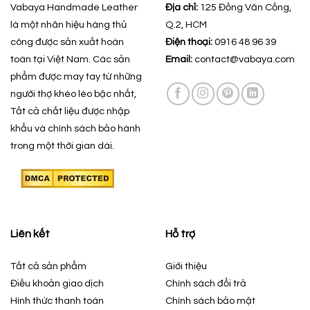
Vabaya Handmade Leather
Địa chỉ:
125 Đồng Văn Cống,
là một nhãn hiệu hàng thủ
Q.2, HCM
công được sản xuất hoàn
Điện thoại:
0916 48 96 39
toàn tại Việt Nam. Các sản
Email:
contact@vabaya.com
phẩm được may tay từ những
người thợ khéo léo bậc nhất,
Tất cả chất liệu được nhập
khẩu và chính sách bảo hành
trong một thời gian dài.
Liên kết
Hỗ trợ
Tất cả sản phẩm
Giới thiệu
Điều khoản giao dịch
Chính sách đổi trả
Hình thức thanh toán
Chính sách bảo mật