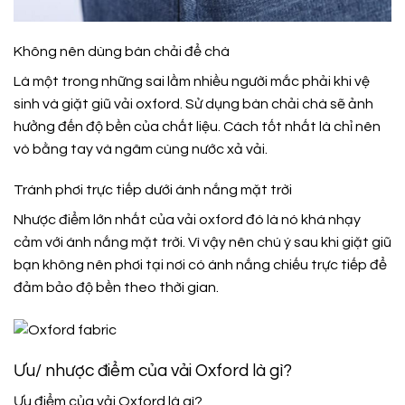
Không nên dùng bàn chải để chà
Là một trong những sai lầm nhiều người mắc phải khi vệ
sinh và giặt giũ vải oxford. Sử dụng bàn chải chà sẽ ảnh
hưởng đến độ bền của chất liệu. Cách tốt nhất là chỉ nên
vò bằng tay và ngâm cùng nước xả vải.
Tránh phơi trực tiếp dưới ánh nắng mặt trời
Nhược điểm lớn nhất của vải oxford đó là nó khá nhạy
cảm với ánh nắng mặt trời. Vì vậy nên chú ý sau khi giặt giũ
bạn không nên phơi tại nơi có ánh nắng chiếu trực tiếp để
đảm bảo độ bền theo thời gian.
Ưu/ nhược điểm của vải Oxford là gì?
Ưu điểm của vải Oxford là gì?