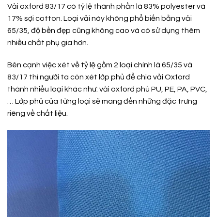
Vải oxford 83/17 có tỷ lệ thành phần là 83% polyester và
17% sợi cotton. Loại vải này không phổ biến bằng vải
65/35, độ bền đẹp cũng không cao và có sử dụng thêm
nhiều chất phụ gia hơn.
Bên cạnh việc xét về tỷ lệ gồm 2 loại chính là 65/35 và
83/17 thì người ta còn xét lớp phủ để chia vải Oxford
thành nhiều loại khác như: vải oxford phủ PU, PE, PA, PVC,
… Lớp phủ của từng loại sẽ mang đến những đặc trưng
riêng về chất liệu.