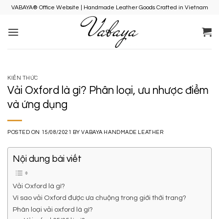
Skip
VABAYA® Office Website | Handmade Leather Goods Crafted in Vietnam
to
content
KIẾN THỨC
Vải Oxford là gì? Phân loại, ưu nhược điểm
và ứng dụng
POSTED ON
15/08/2021
BY
VABAYA HANDMADE LEATHER
Nội dung bài viết
Vải Oxford là gì?
Vì sao vải Oxford được ưa chuộng trong giới thời trang?
Phân loại vải oxford là gì?