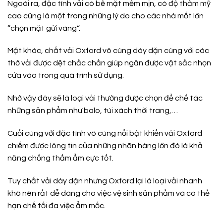
Ngoài ra, đặc tính vải có bề mặt mềm mịn, có độ thẩm mỹ
cao cũng là một trong những lý do cho các nhà mốt lớn
“chọn mặt gửi vàng“.
Mặt khác, chất vải Oxford vô cùng dày dặn cùng với các
thớ vải được dệt chắc chắn giúp ngăn được vật sắc nhọn
cứa vào trong quá trình sử dụng.
Nhờ vậy đây sẽ là loại vải thường được chọn để chế tác
những sản phẩm như balo, túi xách thời trang,…
Cuối cùng với đặc tính vô cùng nổi bật khiến vải Oxford
chiếm được lòng tin của những nhãn hàng lớn đó là khả
năng chống thấm ẩm cực tốt.
Tuy chất vải dày dặn nhưng Oxford lại là loại vải nhanh
khô nên rất dễ dàng cho việc vệ sinh sản phẩm và có thể
hạn chế tối đa việc ẩm mốc.