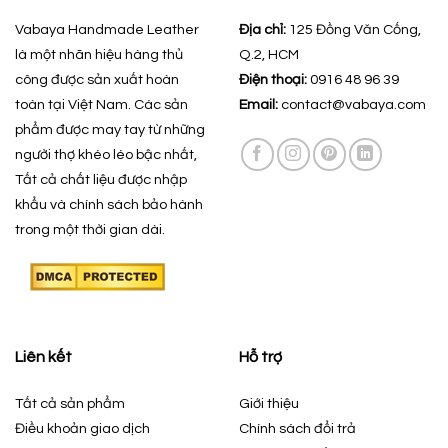
Vabaya Handmade Leather
Địa chỉ:
125 Đồng Văn Cống,
là một nhãn hiệu hàng thủ
Q.2, HCM
công được sản xuất hoàn
Điện thoại:
0916 48 96 39
toàn tại Việt Nam. Các sản
Email:
contact@vabaya.com
phẩm được may tay từ những
người thợ khéo léo bậc nhất,
Tất cả chất liệu được nhập
khẩu và chính sách bảo hành
trong một thời gian dài.
Liên kết
Hỗ trợ
Tất cả sản phẩm
Giới thiệu
Điều khoản giao dịch
Chính sách đổi trả