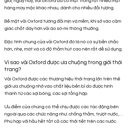
giỏi, ngày nay, vải oxford đã có mặt trong rất nhiều mặt
hàng may mặc khác nhau, dành cho nhiều đối tượng.
Bề mặt vải Oxford tương đối mịn và mềm, khi sờ vào cảm
giác chất dày hơn vải áo sơ-mi thông thường.
Đặc tính chung của vải Oxford đó là nó có sự bền chắc
hơn, nhẹ, mát và có độ thấm hút cao nên rất dễ sử dụng.
Vì sao vải Oxford được ưa chuộng trong giới thời
trang?
Vải Oxford được các thương hiệu thời trang lớn trên thế
giới ưa chuộng nhờ vào chất liệu bền bỉ do được hình
thành từ các sợi bông, các sợi tổng hợp.
Ưu điểm của chúng có thể chịu được các tác động bên
ngoài qua các chức năng như: chống thấm, trượt nước,…
Phù hợp với hầu hết tất cả các thời tiết trên các nước.