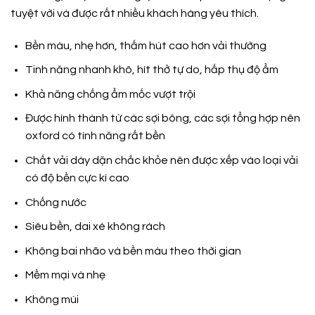
tuyệt vời và được rất nhiều khách hàng yêu thích.
Bền màu, nhẹ hơn, thấm hút cao hơn vải thường
Tinh năng nhanh khô, hít thở tự do, hấp thụ độ ẩm
Khả năng chống ẩm mốc vượt trội
Được hình thành từ các sợi bông, các sợi tổng hợp nên
oxford có tính năng rất bền
Chất vải dày dặn chắc khỏe nên được xếp vào loại vải
có độ bền cực kì cao
Chống nước
Siêu bền, dai xé không rách
Không bai nhão và bền màu theo thời gian
Mềm mại và nhẹ
Không mùi