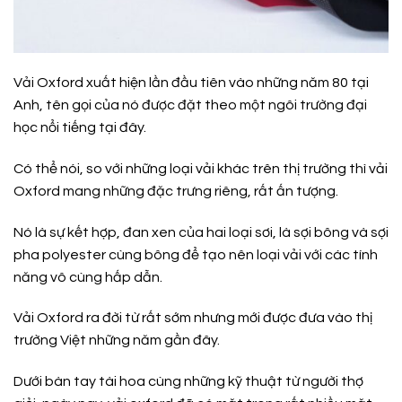
Vải Oxford xuất hiện lần đầu tiên vào những năm 80 tại
Anh, tên gọi của nó được đặt theo một ngôi trường đại
học nổi tiếng tại đây.
Có thể nói, so với những loại vải khác trên thị trường thì vải
Oxford mang những đặc trưng riêng, rất ấn tượng.
Nó là sự kết hợp, đan xen của hai loại sơi, là sợi bông và sợi
pha polyester cùng bông để tạo nên loại vải với các tính
năng vô cùng hấp dẫn.
Vải Oxford ra đời từ rất sớm nhưng mới được đưa vào thị
trường Việt những năm gần đây.
Dưới bàn tay tài hoa cùng những kỹ thuật từ người thợ