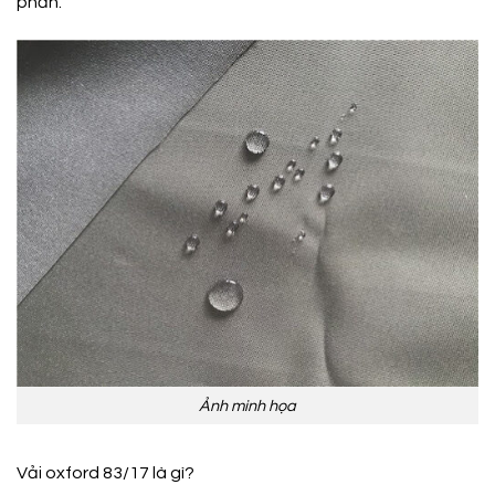
phần.
Ảnh minh họa
Vải oxford 83/17 là gì?