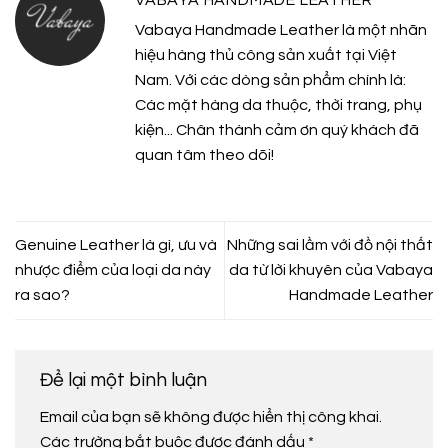
Vabaya Handmade Leather là một nhãn
hiệu hàng thủ công sản xuất tại Việt
Nam. Với các dòng sản phẩm chính là:
Các mặt hàng da thuộc, thời trang, phụ
kiện... Chân thành cảm ơn quý khách đã
quan tâm theo dõi!
Genuine Leather là gì, ưu và
Những sai lầm với đồ nội thất
nhược điểm của loại da này
da từ lời khuyên của Vabaya
ra sao?
Handmade Leather
Để lại một bình luận
Email của bạn sẽ không được hiển thị công khai.
Các trường bắt buộc được đánh dấu
*