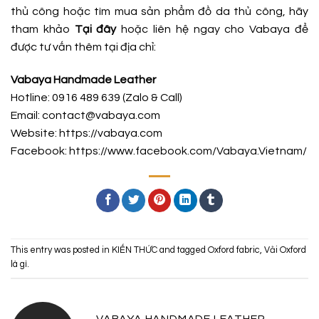
thủ công hoặc tìm mua sản phẩm đồ da thủ công, hãy
tham khảo
Tại đây
hoặc liên hệ ngay cho Vabaya để
được tư vấn thêm tại địa chỉ:
Vabaya Handmade Leather
Hotline: 0916 489 639 (Zalo & Call)
Email: contact@vabaya.com
Website: https://vabaya.com
Facebook:
https://www.facebook.com/Vabaya.Vietnam/
This entry was posted in
KIẾN THỨC
and tagged
Oxford fabric
,
Vải Oxford
là gì
.
VABAYA HANDMADE LEATHER