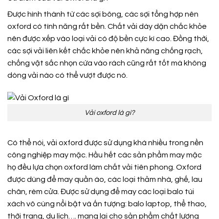
Được hình thành từ các sợi bông, các sợi tổng hợp nên
oxford có tính năng rất bền. Chất vải dày dặn chắc khỏe
nên được xếp vào loại vải có độ bền cực kì cao. Đồng thời,
các sợi vải liên kết chắc khỏe nên khả năng chống rạch,
chống vật sắc nhọn cứa vào rách cũng rất tốt mà không
dòng vải nào có thể vượt được nó.
Vải oxford là gì?
Có thể nói, vải oxford được sử dụng khá nhiều trong nền
công nghiệp may mặc. Hầu hết các sản phẩm may mặc
họ đều lựa chọn oxford làm chất vải tiên phong. Oxford
được dùng để may quần áo, các loại thảm nhà, ghế, lau
chân, rèm cửa. Được sử dụng để may các loại balo túi
xách vô cùng nổi bật và ấn tượng: balo laptop, thể thao,
thời trang, du lịch…. mang lại cho sản phẩm chất lượng