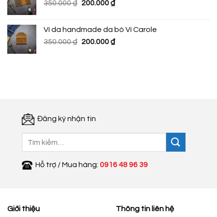
Giá
Giá
350.000
₫
200.000
₫
385.000 ₫.
gốc
hiện
là:
tại
Ví da handmade da bò Ví Carole
350.000 ₫.
là:
Giá
Giá
350.000
₫
200.000
₫
200.000 ₫.
gốc
hiện
là:
tại
350.000 ₫.
là:
200.000 ₫.
Đăng ký nhận tin
Tìm
kiếm:
Hỗ trợ / Mua hàng:
0916 48 96 39
Giới thiệu
Thông tin liên hệ