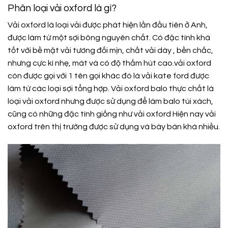
Phân loại vải oxford là gì?
Vải oxford là loại vải được phát hiện lần đầu tiên ở Anh,
được làm từ một sợi bông nguyên chất. Có đặc tính khá
tốt với bề mặt vải tương đối mịn, chất vải dày , bền chắc,
nhưng cực kì nhẹ, mát và có độ thấm hút cao.vải oxford
còn được gọi với 1 tên gọi khác đó là vải kate ford được
làm từ các loại sợi tổng hợp. Vải oxford balo thực chất là
loại vải oxford nhưng được sử dụng để làm balo túi xách,
cũng có những đặc tính giống như vải oxford Hiện nay vải
oxford trên thị trường được sử dụng và bày bán khá nhiều.