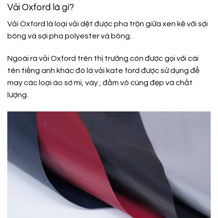
Vải Oxford là gì?
Vải Oxford là loại vải dệt được pha trộn giữa xen kẽ với sợi
bông và sợi pha polyester và bông.
Ngoài ra vải Oxford trên thị trường còn được gọi với cái
tên tiếng anh khác đó là vải kate ford được sử dụng để
may các loại áo sơ mi, váy , đầm vô cùng đẹp và chất
lượng.