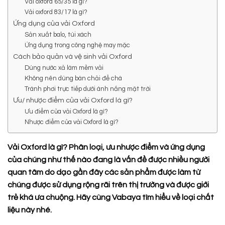
Vải oxford 65/35 là gì?
Vải oxford 83/17 là gì?
Ứng dụng của vải Oxford
Sản xuất balo, túi xách
Ứng dụng trong công nghệ may mặc
Cách bảo quản và vệ sinh vải Oxford
Dùng nước xả làm mềm vải
Không nên dùng bàn chải để chà
Tránh phơi trực tiếp dưới ánh nắng mặt trời
Ưu/ nhược điểm của vải Oxford là gì?
Ưu điểm của vải Oxford là gì?
Nhược điểm của vải Oxford là gì?
Vải Oxford là gì? Phân loại, ưu nhược điểm và ứng dụng
của chúng như thế nào đang là vấn đề được nhiều người
quan tâm do dạo gần đây các sản phẩm được làm từ
chúng được sử dụng rộng rãi trên thị trường và được giới
trẻ khá ưa chuộng. Hãy cùng Vabaya tìm hiểu về loại chất
liệu này nhé.