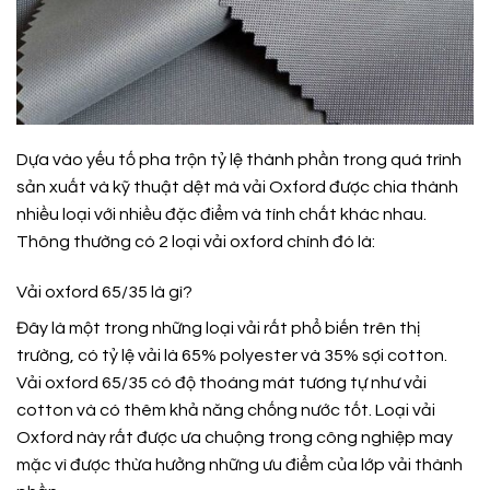
Dựa vào yếu tố pha trộn tỷ lệ thành phần trong quá trình
sản xuất và kỹ thuật dệt mà vải Oxford được chia thành
nhiều loại với nhiều đặc điểm và tính chất khác nhau.
Thông thường có 2 loại vải oxford chính đó là:
Vải oxford 65/35 là gì?
Đây là một trong những loại vải rất phổ biến trên thị
trường, có tỷ lệ vải là 65% polyester và 35% sợi cotton.
Vải oxford 65/35 có độ thoáng mát tương tự như vải
cotton và có thêm khả năng chống nước tốt. Loại vải
Oxford này rất được ưa chuộng trong công nghiệp may
mặc vì được thừa hưởng những ưu điểm của lớp vải thành