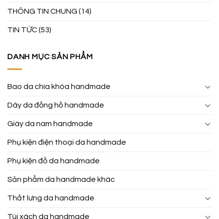
THÔNG TIN CHUNG
(14)
TIN TỨC
(53)
DANH MỤC SẢN PHẨM
Bao da chìa khóa handmade
Dây da đồng hồ handmade
Giày da nam handmade
Phụ kiện điện thoại da handmade
Phụ kiện đồ da handmade
Sản phẩm da handmade khác
Thắt lưng da handmade
Túi xách da handmade