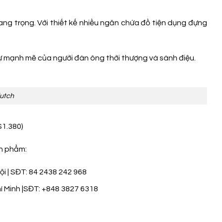
ng trọng. Với thiết kế nhiều ngăn chứa đồ tiện dụng đựng
ự mạnh mẽ của người đàn ông thời thượng và sành điệu.
lutch
$1.380)
ản phẩm:
i | SĐT: 84 2438 242 968
í Minh |SĐT: +848 3827 6318