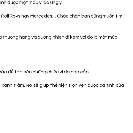
ình được một mẫu ví da ưng ý.
di, Roll Roys hay Mercedes… Chắc chắn bạn cũng muốn tìm
 da thượng hạng và đương nhiên đi kèm với đó là một mức
 hảo để tạo nên những chiếc ví da cao cấp.
xanh trầm. Nó sẽ giúp thể hiện trọn vẹn được cá tính của