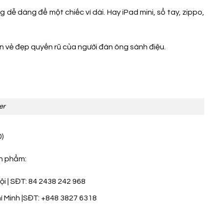
ễ dàng để một chiếc ví dài. Hay iPad mini, sổ tay, zippo,
n vẻ đẹp quyến rũ của người đàn ông sành điệu.
er
0)
ản phẩm:
i | SĐT: 84 2438 242 968
í Minh |SĐT: +848 3827 6318