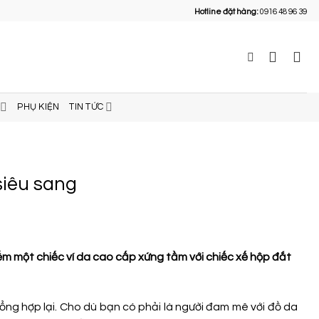
Hotline đặt hàng:
0916 48 96 39
PHỤ KIỆN
TIN TỨC
siêu sang
ếm một chiếc ví da cao cấp xứng tầm với chiếc xế hộp đắt
ng hợp lại. Cho dù bạn có phải là người đam mê với đồ da