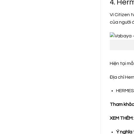
4. Her
Ví Citizen 
của người 
Hiện tại mẫ
Địa chỉ He
HERMES 
Tham khảo 
XEM THÊM:
Ý nghĩa 