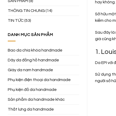
SẢN PHẨM
(9)
hay không. 
THÔNG TIN CHUNG
(14)
Sở hữu một
TIN TỨC
(53)
kiếm cho m
Sau đây là 
DANH MỤC SẢN PHẨM
giá cũng k
Bao da chìa khóa handmade
1. Loui
Dây da đồng hồ handmade
Da EPI với 
Giày da nam handmade
Sử dụng th
Phụ kiện điện thoại da handmade
người sở hữ
Phụ kiện đồ da handmade
Sản phẩm da handmade khác
Thắt lưng da handmade