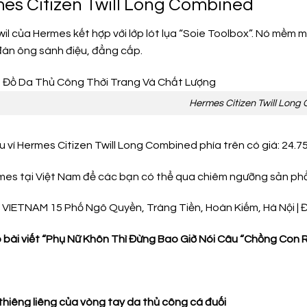
mes Citizen Twill Long Combined
twil của Hermes kết hợp với lớp lót lụa “Soie Toolbox”. Nó mềm 
đàn ông sành điệu, đẳng cấp.
Hermes Citizen Twill Long
u ví Hermes Citizen Twill Long Combined phía trên có giá: 24.7
rmes tại Việt Nam để các bạn có thể qua chiêm ngưỡng sản ph
VIETNAM 15 Phố Ngô Quyền, Tràng Tiền, Hoàn Kiếm, Hà Nội | Đ
bài viết “Phụ Nữ Khôn Thì Đừng Bao Giờ Nói Câu “Chồng Con 
thiêng liêng của vòng tay da thủ công cá đuối