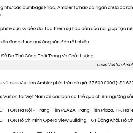
g như các bumbags khác, Ambler tự hào có ngăn chưa đồ rộng d
ại…
phite cực kỳ dẻo dai tạo thêm sự hấp dẫn của nó, giúp tạo nê
 hiện đang được quý ông săn đón rất nhiều.
Louis Vuitton Ambl
u ví Louis Vuitton Ambler phía trên có giá: 37.500.000đ (~$1.63
uis Vuiton tại Việt Nam để các bạn có thể qua chiêm ngưỡng s
ITTON Hà Nội – Tràng Tiền PLAZA Tràng Tiền Plaza, TP. Hà Nộ
ITTON Hồ Chí Minh Opera View Building, 161 Đồng Khởi, Hồ Ch