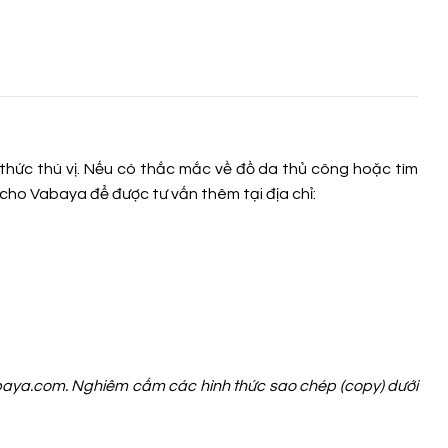
thức thú vị. Nếu có thắc mắc về đồ da thủ công hoặc tìm
cho Vabaya để được tư vấn thêm tại địa chỉ:
Vabaya.com. Nghiêm cấm các hình thức sao chép (copy) dưới