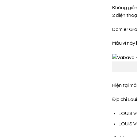
Không giốn
2 điện tho
Damier Gra
Mẫu ví này
Hiện tại mẫ
Địa chỉ Lo
LOUIS VU
LOUIS VU