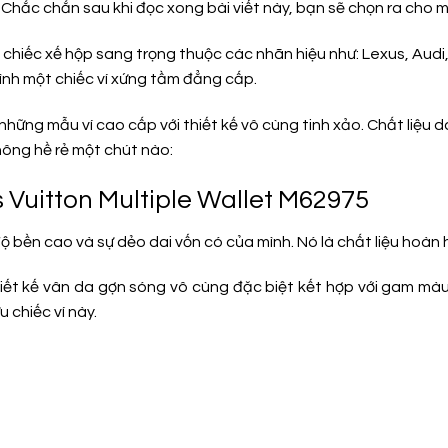
Chắc chắn sau khi đọc xong bài viết này, bạn sẽ chọn ra cho m
 chiếc xế hộp sang trọng thuộc các nhãn hiệu như: Lexus, Au
ình một chiếc ví xứng tầm đẳng cấp.
những mẫu ví cao cấp với thiết kế vô cùng tinh xảo. Chất liệu
hông hề rẻ một chút nào:
s Vuitton Multiple Wallet M62975
độ bền cao và sự dẻo dai vốn có của mình. Nó là chất liệu hoàn
iết kế vân da gợn sóng vô cùng đặc biệt kết hợp với gam màu 
u chiếc ví này.