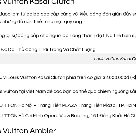
s Vuitton Kasai Clutch
ược làm từ da bò cao cấp cùng với kiểu dáng đơn giản đầy sa
ả những đồ cần thiết cho một quý ông.
g lại sự đẳng cấp cho người đàn ông thành đạt. Nó thể hiện s
Louis Vuitton Kasai C
u ví Louis Vuitton Kasai Clutch phía trên có giá: 32.000.000đ (~
uis Vuiton tại Việt Nam để các bạn có thể qua chiêm ngưỡng s
ITTON Hà Nội – Tràng Tiền PLAZA Tràng Tiền Plaza, TP. Hà Nộ
ITTON Hồ Chí Minh Opera View Building, 161 Đồng Khởi, Hồ Ch
s Vuitton Ambler