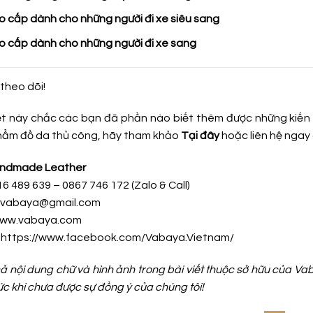
o cấp dành cho những người đi xe siêu sang
ao cấp dành cho những người đi xe sang
theo dõi!
ết này chắc các bạn đã phần nào biết thêm được những kiến 
ẩm đồ da thủ công, hãy tham khảo
Tại đây
hoặc liên hệ ngay 
ndmade Leather
16 489 639 – 0867 746 172 (Zalo & Call)
h.vabaya@gmail.com
www.vabaya.com
:
https://www.facebook.com/Vabaya.Vietnam/
 cả nội dung chữ và hình ảnh trong bài viết thuộc sở hữu của 
ức khi chưa được sự đồng ý của chúng tôi!