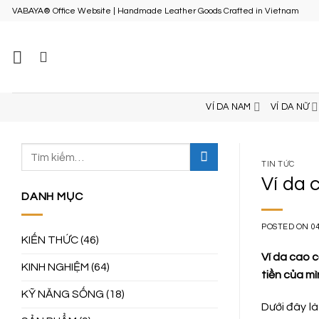
Skip
VABAYA® Office Website | Handmade Leather Goods Crafted in Vietnam
to
content
VÍ DA NAM
VÍ DA NỮ
TIN TỨC
Ví da 
DANH MỤC
POSTED ON
0
KIẾN THỨC
(46)
Ví da cao 
KINH NGHIỆM
(64)
tiền của mì
KỸ NĂNG SỐNG
(18)
Dưới đây l