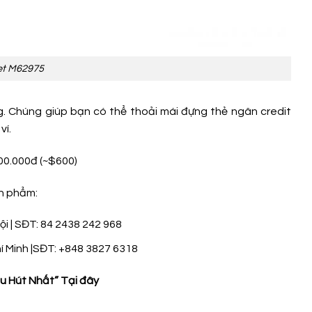
let M62975
ng. Chúng giúp bạn có thể thoải mái đựng thẻ ngân credit
ví.
500.000đ (~$600)
ản phẩm:
i | SĐT: 84 2438 242 968
í Minh |SĐT: +848 3827 6318
hu Hút Nhất”
Tại đây