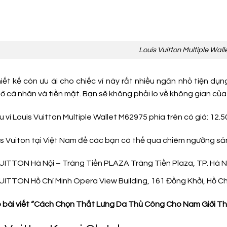
Louis Vuitton Multiple Wal
iết kế còn ưu ái cho chiếc ví này rất nhiều ngăn nhỏ tiện dụ
tờ cá nhân và tiền mặt. Bạn sẽ không phải lo về không gian của 
u ví Louis Vuitton Multiple Wallet M62975 phía trên có giá: 12.
uis Vuiton tại Việt Nam để các bạn có thể qua chiêm ngưỡng s
ITTON Hà Nội – Tràng Tiền PLAZA Tràng Tiền Plaza, TP. Hà Nộ
ITTON Hồ Chí Minh Opera View Building, 161 Đồng Khởi, Hồ Ch
bài viết “Cách Chọn Thắt Lưng Da Thủ Công Cho Nam Giới T