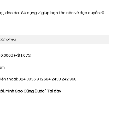
mại, dẻo dai. Sử dụng ví giúp bạn tôn nên vẻ đẹp quyến rũ
 Combined
50.000đ (~$1.075)
ẩm:
iện thoại: 024 3936 912684 2438 242 968
Rồi, Mình Sao Cũng Được”
Tại đây