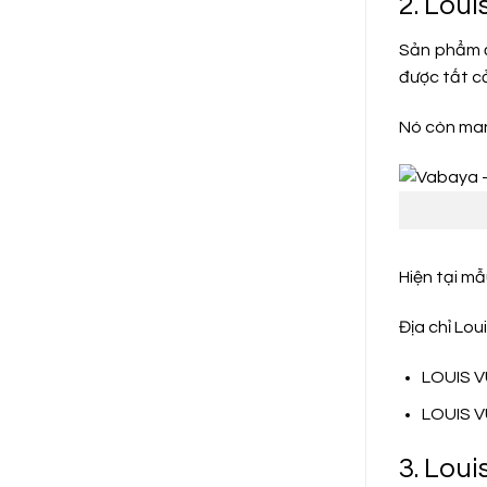
2. Loui
Sản phẩm đ
được tất c
Nó còn man
Hiện tại mẫ
Địa chỉ Lo
LOUIS VU
LOUIS VU
3. Loui