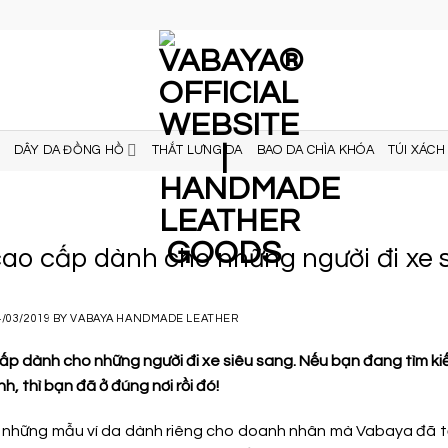
DÂY DA ĐỒNG HỒ
THẮT LƯNG DA
BAO DA CHÌA KHÓA
TÚI XÁCH
cao cấp dành cho những người đi xe 
4/03/2019
BY
VABAYA HANDMADE LEATHER
cấp dành cho những người đi xe siêu sang. Nếu bạn đang tìm ki
nh, thì bạn đã ở đúng nơi rồi đó!
à những mẫu ví da dành riêng cho doanh nhân mà Vabaya đã tổ