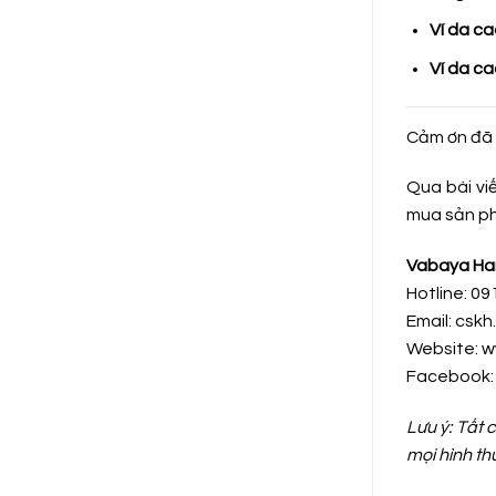
Ví da ca
Ví da c
Cảm ơn đã 
Qua bài vi
mua sản ph
Vabaya Ha
Hotline: 09
Email: csk
Website: 
Facebook
Lưu ý: Tất
mọi hình th