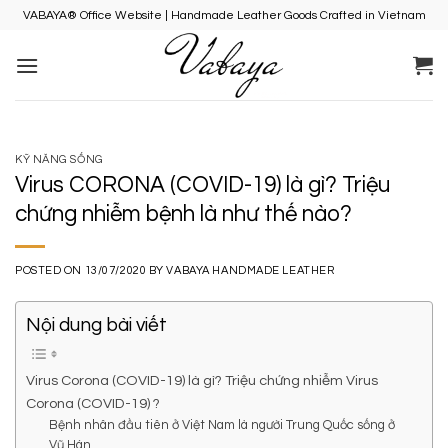
Skip
VABAYA® Office Website | Handmade Leather Goods Crafted in Vietnam
to
content
KỸ NĂNG SỐNG
Virus CORONA (COVID-19) là gì? Triệu
chứng nhiễm bệnh là như thế nào?
POSTED ON
13/07/2020
BY
VABAYA HANDMADE LEATHER
Nội dung bài viết
Virus Corona (COVID-19) là gì? Triệu chứng nhiễm Virus
Corona (COVID-19) ?
Bệnh nhân đầu tiên ở Việt Nam là người Trung Quốc sống ở
Vũ Hán