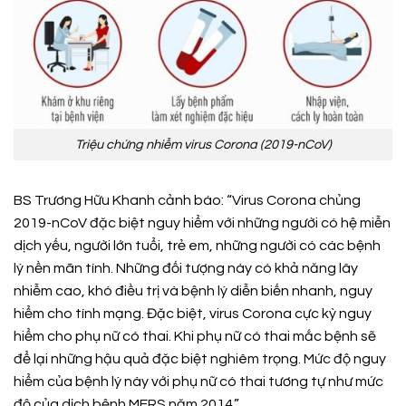
Triệu chứng nhiễm virus Corona (2019-nCoV)
BS Trương Hữu Khanh cảnh báo: “Virus Corona chủng
2019-nCoV đặc biệt nguy hiểm với những người có hệ miễn
dịch yếu, người lớn tuổi, trẻ em, những người có các bệnh
lý nền mãn tính. Những đối tượng này có khả năng lây
nhiễm cao, khó điều trị và bệnh lý diễn biến nhanh, nguy
hiểm cho tính mạng. Đặc biệt, virus Corona cực kỳ nguy
hiểm cho phụ nữ có thai. Khi phụ nữ có thai mắc bệnh sẽ
để lại những hậu quả đặc biệt nghiêm trọng. Mức độ nguy
hiểm của bệnh lý này với phụ nữ có thai tương tự như mức
độ của dịch bệnh MERS năm 2014.”