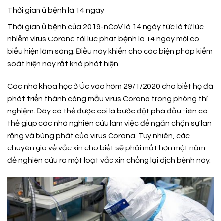
Thời gian ủ bệnh là 14 ngày
Thời gian ủ bệnh của 2019-nCoV là 14 ngày tức là từ lúc
nhiễm virus Corona tới lúc phát bệnh là 14 ngày mới có
biểu hiện lâm sàng. Điều này khiến cho các biện pháp kiểm
soát hiện nay rất khó phát hiện.
Các nhà khoa học ở Úc vào hôm 29/1/2020 cho biết họ đã
phát triển thành công mẫu virus Corona trong phòng thí
nghiệm. Đây có thể được coi là bước đột phá đầu tiên có
thể giúp các nhà nghiên cứu làm việc để ngăn chặn sự lan
rộng và bùng phát của virus Corona. Tuy nhiên, các
chuyên gia về vắc xin cho biết sẽ phải mất hơn một năm
để nghiên cứu ra một loạt vắc xin chống lại dịch bệnh này.