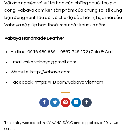
Với kinh nghiệm và sự tài hoa của những người thợ gia
công,
Vabaya
cam kết sản phẩm của chúng tôi sẽ cùng
bạn đồng hành lâu dài và chế độ bảo hành, hậu mãi của
Vabaya sẽ giúp bạn thoải mái nhất khi mua sắm.
Vabaya Handmade Leather
Hotline: 0916 489 639 – 0867 746 172 (Zalo & Call)
Email: cskh.vabaya@gmail.com
Website:
http://vabaya.com
Facebook:
https://FB.com/Vabaya.Vietnam
This entry was posted in
KỸ NĂNG SỐNG
and tagged
covid-19
,
virus
corona
.