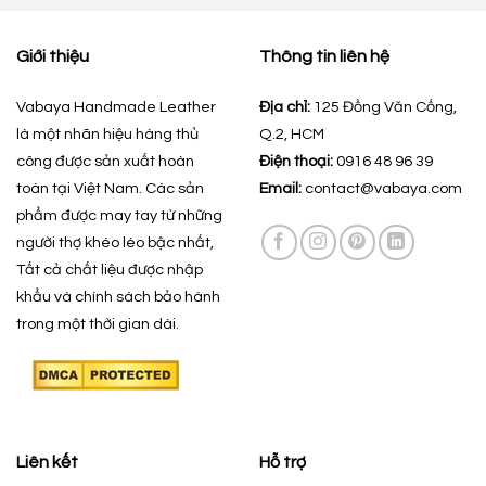
Giới thiệu
Thông tin liên hệ
Vabaya Handmade Leather
Địa chỉ:
125 Đồng Văn Cống,
là một nhãn hiệu hàng thủ
Q.2, HCM
công được sản xuất hoàn
Điện thoại:
0916 48 96 39
toàn tại Việt Nam. Các sản
Email:
contact@vabaya.com
phẩm được may tay từ những
người thợ khéo léo bậc nhất,
Tất cả chất liệu được nhập
khẩu và chính sách bảo hành
trong một thời gian dài.
Liên kết
Hỗ trợ