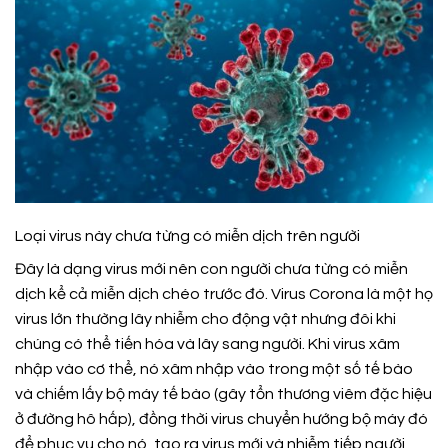
Loại virus này chưa từng có miễn dịch trên người
Đây là dạng virus mới nên con người chưa từng có miễn
dịch kể cả miễn dịch chéo trước đó. Virus Corona là một họ
virus lớn thường lây nhiễm cho động vật nhưng đôi khi
chúng có thể tiến hóa và lây sang người. Khi virus xâm
nhập vào cơ thể, nó xâm nhập vào trong một số tế bào
và chiếm lấy bộ máy tế bào (gây tổn thương viêm đặc hiệu
ở đường hô hấp), đồng thời virus chuyển hướng bộ máy đó
để phục vụ cho nó, tạo ra virus mới và nhiễm tiếp người