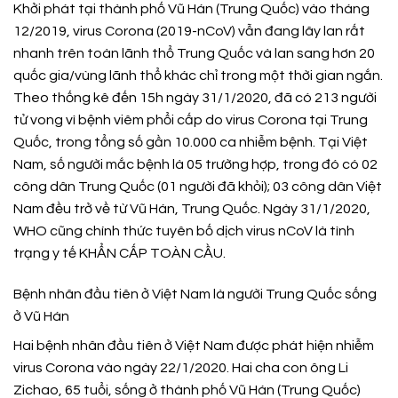
Khởi phát tại thành phố Vũ Hán (Trung Quốc) vào tháng
12/2019, virus Corona (2019-nCoV) vẫn đang lây lan rất
nhanh trên toàn lãnh thổ Trung Quốc và lan sang hơn 20
quốc gia/vùng lãnh thổ khác chỉ trong một thời gian ngắn.
Theo thống kê đến 15h ngày 31/1/2020, đã có 213 người
tử vong vì bệnh viêm phổi cấp do virus Corona tại Trung
Quốc, trong tổng số gần 10.000 ca nhiễm bệnh. Tại Việt
Nam, số người mắc bệnh là 05 trường hợp, trong đó có 02
công dân Trung Quốc (01 người đã khỏi); 03 công dân Việt
Nam đều trở về từ Vũ Hán, Trung Quốc. Ngày 31/1/2020,
WHO cũng chính thức tuyên bố dịch virus nCoV là tình
trạng y tế KHẨN CẤP TOÀN CẦU.
Bệnh nhân đầu tiên ở Việt Nam là người Trung Quốc sống
ở Vũ Hán
Hai bệnh nhân đầu tiên ở Việt Nam được phát hiện nhiễm
virus Corona vào ngày 22/1/2020. Hai cha con ông Li
Zichao, 65 tuổi, sống ở thành phố Vũ Hán (Trung Quốc)