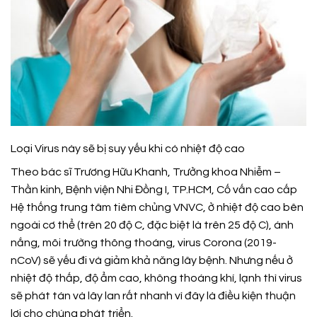
Loại Virus này sẽ bị suy yếu khi có nhiệt độ cao
Theo bác sĩ Trương Hữu Khanh, Trưởng khoa Nhiễm –
Thần kinh, Bệnh viện Nhi Đồng I, TP.HCM, Cố vấn cao cấp
Hệ thống trung tâm tiêm chủng VNVC, ở nhiệt độ cao bên
ngoài cơ thể (trên 20 độ C, đặc biệt là trên 25 độ C), ánh
nắng, môi trường thông thoáng, virus Corona (2019-
nCoV) sẽ yếu đi và giảm khả năng lây bệnh. Nhưng nếu ở
nhiệt độ thấp, độ ẩm cao, không thoáng khí, lạnh thì virus
sẽ phát tán và lây lan rất nhanh vì đây là điều kiện thuận
lợi cho chúng phát triển.