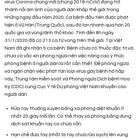
virus Corona chủng mới (chủng 2019-nCoV) đang trở
thành nỗi ám ảnh của người dân khắp thế giới trong
những ngày đầu năm 2020. Ca bệnh đầu tiên được phát
hiện ở Vũ Hán (Trung Quốc), sau đó lan nhanh qua hơn 20
quốc gia và vùng lãnh thổ khác. Tính đến 8h ngày
31/1/2020 đã có 213 ca tử vong trên thế giới. Tại Việt
Nam đã ghi nhận 5 ca bệnh. Bệnh chưa có thuốc đặc trị và
chưa có vắc xin phòng ngừa nên việc nâng cao ý thức
phòng bệnh ở người dân là rất cần thiết. Để phòng ngừa
và ngăn chặn việc phát tán loại virus gây bệnh hô hấp
này, Trung tâm Kiểm soát và Phòng ngừa Dịch bệnh Hoa
Kỳ (CDC) cùng Cục Y tế Dự phòng Việt Nam khuyến cáo
người dân:
Rửa tay thường xuyên bằng xà phòng diệt khuẩn ít
nhất 20 giây mỗi lần. Có thể thay xà phòng bằng dung
dịch sát khuẩn tay có chứa cồn.
Hạn chế đưa tay (nhất là tay chưa rửa sạch) lên vùng