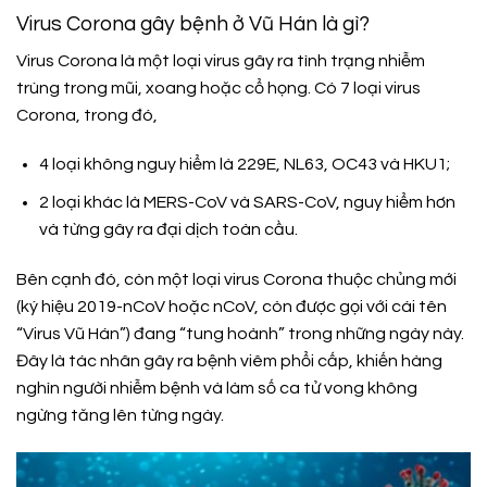
Virus Corona gây bệnh ở Vũ Hán là gì?
Virus Corona là một loại virus gây ra tình trạng nhiễm
trùng trong mũi, xoang hoặc cổ họng. Có 7 loại virus
Corona, trong đó,
4 loại không nguy hiểm là 229E, NL63, OC43 và HKU1;
2 loại khác là MERS-CoV và SARS-CoV, nguy hiểm hơn
và từng gây ra đại dịch toàn cầu.
Bên cạnh đó, còn một loại virus Corona thuộc chủng mới
(ký hiệu 2019-nCoV hoặc nCoV, còn được gọi với cái tên
“Virus Vũ Hán”) đang “tung hoành” trong những ngày này.
Đây là tác nhân gây ra bệnh viêm phổi cấp, khiến hàng
nghìn người nhiễm bệnh và làm số ca tử vong không
ngừng tăng lên từng ngày.