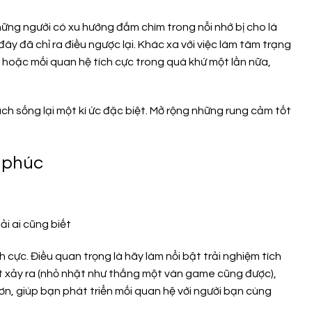
hững người có xu hướng đắm chìm trong nỗi nhớ bị cho là
y đã chỉ ra điều ngược lại. Khác xa với việc làm tâm trạng
 hoặc mối quan hệ tích cực trong quá khứ một lần nữa,
ch sống lại một kí ức đặc biệt. Mở rộng những rung cảm tốt
h phúc
 cực. Điều quan trọng là hãy làm nổi bật trải nghiệm tích
ốt xảy ra (nhỏ nhặt như thắng một ván game cũng được),
ơn, giúp bạn phát triển mối quan hệ với người bạn cùng