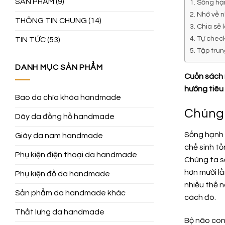
SẢN PHẨM
(9)
1. Sống hạ
2. Nhớ về 
THÔNG TIN CHUNG
(14)
3. Chia sẻ
4. Tự check
TIN TỨC
(53)
5. Tập trun
DANH MỤC SẢN PHẨM
Cuốn sách m
hướng tiêu
Bao da chìa khóa handmade
Chúng 
Dây da đồng hồ handmade
Sống hạnh p
Giày da nam handmade
chế sinh t
Phụ kiện điện thoại da handmade
Chúng ta số
hơn mười lầ
Phụ kiện đồ da handmade
nhiều thế 
Sản phẩm da handmade khác
cách đó.
Thắt lưng da handmade
Bộ não con 