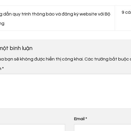
9 cá
 dẫn quy trình thông báo và đăng ký website với Bộ
ng
 một bình luận
ủa bạn sẽ không được hiển thị công khai.
Các trường bắt buộc
n
*
Email
*