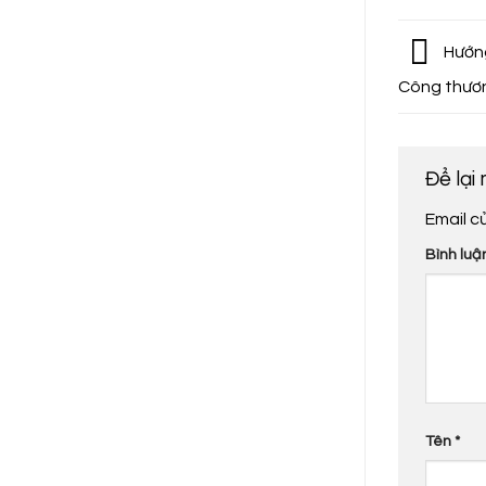
Hướng
Công thươ
Để lại
Email c
Bình luậ
Tên
*