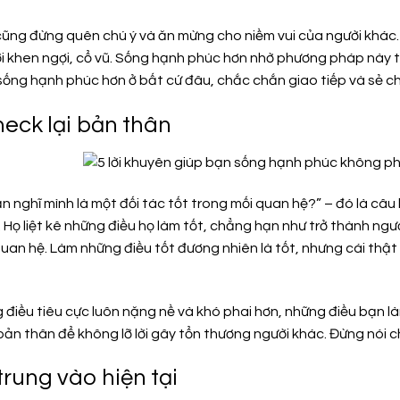
cũng đừng quên chú ý và ăn mừng cho niềm vui của người khác. 
ời khen ngợi, cổ vũ. Sống hạnh phúc hơn nhờ phương pháp này t
sống hạnh phúc hơn ở bất cứ đâu, chắc chắn giao tiếp và sẻ ch
heck lại bản thân
n nghĩ mình là một đối tác tốt trong mối quan hệ?” – đó là câ
. Họ liệt kê những điều họ làm tốt, chẳng hạn như trở thành ngư
uan hệ. Làm những điều tốt đương nhiên là tốt, nhưng cái thật
ng điều tiêu cực luôn nặng nề và khó phai hơn, những điều bạn
ản thân để không lỡ lời gây tổn thương người khác. Đừng nói c
trung vào hiện tại