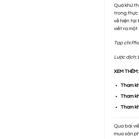
Quá khứ thì
trong thực 
về hiện tại
viết ra một
Tạp chí Ph
Lược dịch:
XEM THÊM:
Tham kh
Tham kh
Tham kh
Qua bài vi
mua sản ph