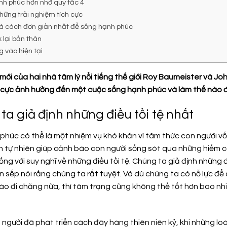
nh phúc hơn nhờ quy tắc 4
những trải nghiệm tích cực
 là cách đơn giản nhất để sống hạnh phúc
 lại bản thân
g vào hiện tại
ới của hai nhà tâm lý nổi tiếng thế giới Roy Baumeister và Jo
 cực ảnh hưởng đến một cuộc sống hạnh phúc và làm thế nào 
ta giả định những điều tồi tệ nhất
húc có thể là một nhiệm vụ khó khăn vì tâm thức con người vốn
ồn tự nhiên giúp cảnh báo con người sống sót qua những hiểm c
ng với suy nghĩ về những điều tồi tệ. Chúng ta giả định những 
n sếp nói rằng chúng ta rất tuyệt. Và dù chúng ta có nỗ lực để c
nào đi chăng nữa, thì tâm trạng cũng không thể tốt hơn bao nh
người đã phát triển cách đây hàng thiên niên kỷ, khi những loà