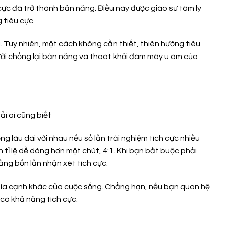
 cực đã trở thành bản năng. Điều này được giáo sư tâm lý
 tiêu cực.
. Tuy nhiên, một cách không cần thiết, thiên hướng tiêu
ười chống lại bản năng và thoát khỏi đám mây u ám của
ng lâu dài với nhau nếu số lần trải nghiệm tích cực nhiều
tỉ lệ dễ dàng hơn một chút, 4:1. Khi bạn bắt buộc phải
ằng bốn lần nhận xét tích cực.
khía cạnh khác của cuộc sống. Chẳng hạn, nếu bạn quan hệ
 có khả năng tích cực.