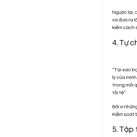
Ngược lại, 
và đưa ra l
kiếm cách 
4. Tự c
“Tại sao bạ
lý của mình
trong mối q
tồi tệ”.
Bởi vì nhữ
Kiểm soát b
5. Tập 