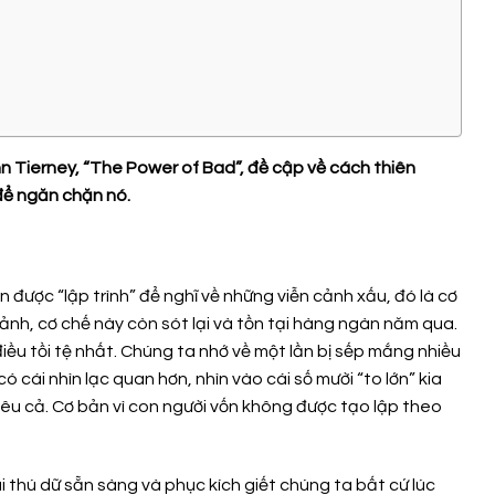
hn Tierney, “The Power of Bad”, đề cập về cách thiên
để ngăn chặn nó.
 được “lập trình” để nghĩ về những viễn cảnh xấu, đó là cơ
ảnh, cơ chế này còn sót lại và tồn tại hàng ngàn năm qua.
điều tồi tệ nhất. Chúng ta nhớ về một lần bị sếp mắng nhiều
ó cái nhìn lạc quan hơn, nhìn vào cái số mười “to lớn” kia
iêu cả. Cơ bản vì con người vốn không được tạo lập theo
i thú dữ sẵn sàng và phục kích giết chúng ta bất cứ lúc