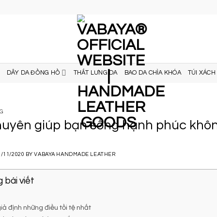
DÂY DA ĐỒNG HỒ
THẮT LƯNG DA
BAO DA CHÌA KHÓA
TÚI XÁCH
NG
khuyên giúp bạn sống hạnh phúc khôn
0/11/2020
BY
VABAYA HANDMADE LEATHER
 bài viết
iả định những điều tồi tệ nhất