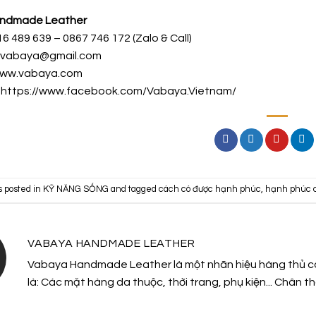
ndmade Leather
16 489 639 – 0867 746 172 (Zalo & Call)
h.vabaya@gmail.com
www.vabaya.com
:
https://www.facebook.com/Vabaya.Vietnam/
s posted in
KỸ NĂNG SỐNG
and tagged
cách có được hạnh phúc
,
hạnh phúc 
VABAYA HANDMADE LEATHER
Vabaya Handmade Leather là một nhãn hiệu hàng thủ cô
là: Các mặt hàng da thuộc, thời trang, phụ kiện... Chân