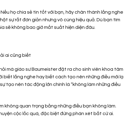
Nếu họ chia sẻ tin tốt với bạn, hãy chân thành lắng nghe
hật sự rất đơn giản nhưng vô cùng hiệu quả. Dù bạn tìm
ia sẽ không bao giờ mất suất hiện diện đâu.
u hỏi mà giáo sư Baumeister đặt ra cho sinh viên khoa tâm
ời biết lắng nghe hay biết cách tạo nên những điều mới lạ
 sự tạo nên tác động lớn chính là “không làm những điều
 làm không quan trọng bằng những điều bạn không làm.
huyện cộc lốc quá, đặc biệt đừng phán xét bất cứ ai.