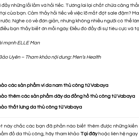
 đầy những lỗi lầm và hối tiếc. Tương lai lại chất chứa căng th
tại của bạn. Cảm thấy hối tiếc về việc lỡ mất đợt sale đậm? Ma
 trước. Nghe có vẻ đơn giản, nhưng không nhiều người có thể l
 điều bạn thấy biết ơn mỗi ngày. Điều đó đẩy đi sự tiêu cực và
ái mạnh ELLE Man
 Bảo Uyên – Tham khảo nội dung: Men’s Health
ảo các sản phẩm ví da nam thủ công từ Vabaya
ảo thêm các sản phẩm dây da đồng hồ thủ công từ Vabaya
ảo thắt lưng da thủ công từ Vabaya
ết này chắc các bạn đã phần nào biết thêm được những kiến 
ẩm đồ da thủ công, hãy tham khảo
Tại đây
hoặc liên hệ ngay 