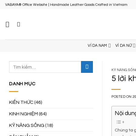
Skip
VABAYA® Office Website | Handmade Leather Goods Crafted in Vietnam
to
content
VÍ DA NAM
VÍ DA NỮ
KỸ NĂNG SỐ
5 lời 
DANH MỤC
POSTED ON
2
KIẾN THỨC
(46)
Nội dung
KINH NGHIỆM
(64)
KỸ NĂNG SỐNG
(18)
Chúng ta g