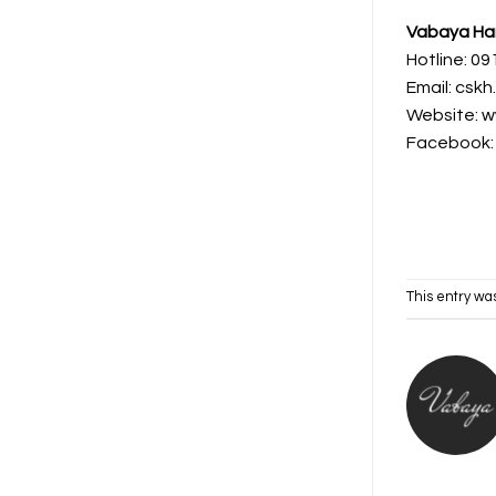
Vabaya Ha
Hotline: 09
Email: csk
Website: 
Facebook
This entry wa