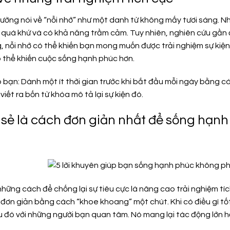
ường nói về “nỗi nhớ” như một danh từ không mấy tươi sáng. N
quá khứ và có khả năng trầm cảm. Tuy nhiên, nghiên cứu gần đâ
, nỗi nhớ có thể khiến bạn mong muốn được trải nghiệm sự kiện
ó thể khiến cuộc sống hạnh phúc hơn.
 bạn: Dành một ít thời gian trước khi bắt đầu mỗi ngày bằng cá
iết ra bốn từ khóa mô tả lại sự kiện đó.
a sẻ là cách đơn giản nhất để sống hạn
hững cách để chống lại sự tiêu cực là nâng cao trải nghiệm tích
, đơn giản bằng cách “khoe khoang” một chút. Khi có điều gì t
u đó với những người bạn quan tâm. Nó mang lại tác động lớn h