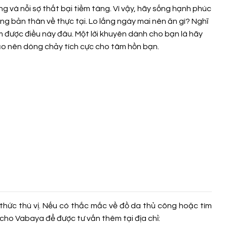
ẳng và nỗi sợ thất bại tiềm tàng. Vì vậy, hãy sống hạnh phúc
ng bản thân về thực tại. Lo lắng ngày mai nên ăn gì? Nghĩ
àm được điều này đâu. Một lời khuyên dành cho bạn là hãy
 tạo nên dòng chảy tích cực cho tâm hồn bạn.
thức thú vị. Nếu có thắc mắc về đồ da thủ công hoặc tìm
cho Vabaya để được tư vấn thêm tại địa chỉ: