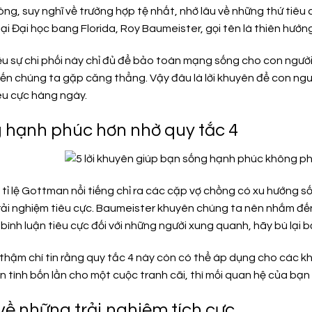
ng, suy nghĩ về trường hợp tệ nhất, nhớ lâu về những thứ tiêu
tại Đại học bang Florida, Roy Baumeister, gọi tên là thiên hướng
u sự chi phối này chỉ đủ để bảo toàn mạng sống cho con người
iến chúng ta gặp căng thẳng. Vậy đâu là lời khuyên để con ng
êu cực hàng ngày.
g hạnh phúc hơn nhờ quy tắc 4
à tỉ lệ Gottman nổi tiếng chỉ ra các cặp vợ chồng có xu hướng số
rải nghiệm tiêu cực. Baumeister khuyên chúng ta nên nhắm đến 
bình luận tiêu cực đối với những người xung quanh, hãy bù lại b
 thậm chí tin rằng quy tắc 4 này còn có thể áp dụng cho các 
ạn tình bốn lần cho một cuộc tranh cãi, thì mối quan hệ của bạn
 về những trải nghiệm tích cực