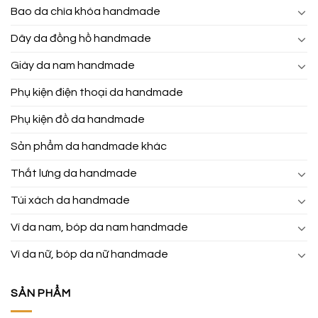
Bao da chìa khóa handmade
Dây da đồng hồ handmade
Giày da nam handmade
Phụ kiện điện thoại da handmade
Phụ kiện đồ da handmade
Sản phẩm da handmade khác
Thắt lưng da handmade
Túi xách da handmade
Ví da nam, bóp da nam handmade
Ví da nữ, bóp da nữ handmade
SẢN PHẨM