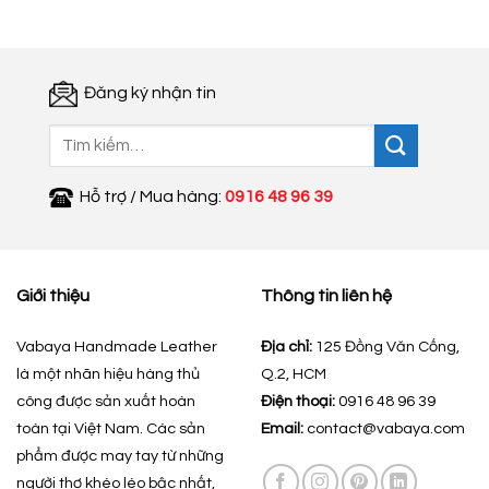
200.000 ₫.
Đăng ký nhận tin
Tìm
kiếm:
Hỗ trợ / Mua hàng:
0916 48 96 39
Giới thiệu
Thông tin liên hệ
Vabaya Handmade Leather
Địa chỉ:
125 Đồng Văn Cống,
là một nhãn hiệu hàng thủ
Q.2, HCM
công được sản xuất hoàn
Điện thoại:
0916 48 96 39
toàn tại Việt Nam. Các sản
Email:
contact@vabaya.com
phẩm được may tay từ những
người thợ khéo léo bậc nhất,