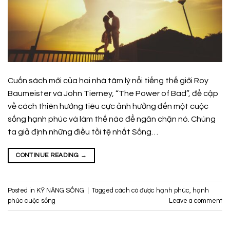
Cuốn sách mới của hai nhà tâm lý nổi tiếng thế giới Roy
Baumeister và John Tierney, “The Power of Bad”, đề cập
về cách thiên hướng tiêu cực ảnh hưởng đến một cuộc
sống hạnh phúc và làm thế nào để ngăn chặn nó. Chúng
ta giả định những điều tồi tệ nhất Sống…
CONTINUE READING
→
Posted in
KỸ NĂNG SỐNG
|
Tagged
cách có được hạnh phúc
,
hạnh
phúc cuộc sống
Leave a comment