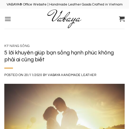
Skip
VABAYA® Office Website | Handmade Leather Goods Crafted in Vietnam
to
content
KỸ NĂNG SỐNG
5 lời khuyên giúp bạn sống hạnh phúc không
phải ai cũng biết
POSTED ON
20/11/2020
BY
VABAYA HANDMADE LEATHER