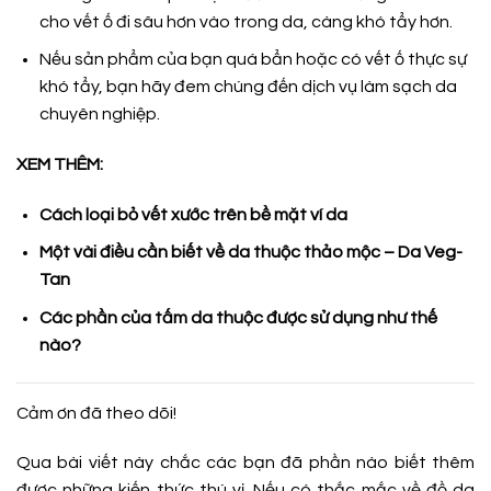
cho vết ố đi sâu hơn vào trong da, càng khó tẩy hơn.
Nếu sản phẩm của bạn quá bẩn hoặc có vết ố thực sự
khó tẩy, bạn hãy đem chúng đến dịch vụ làm sạch da
chuyên nghiệp.
XEM THÊM:
Cách loại bỏ vết xước trên bề mặt ví da
Một vài điều cần biết về da thuộc thảo mộc – Da Veg-
Tan
Các phần của tấm da thuộc được sử dụng như thế
nào?
Cảm ơn đã theo dõi!
Qua bài viết này chắc các bạn đã phần nào biết thêm
được những kiến thức thú vị. Nếu có thắc mắc về đồ da