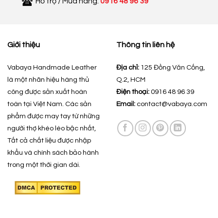
Hỗ trợ / Mua hàng:
0916 48 96 39
Giới thiệu
Thông tin liên hệ
Vabaya Handmade Leather
Địa chỉ:
125 Đồng Văn Cống,
là một nhãn hiệu hàng thủ
Q.2, HCM
công được sản xuất hoàn
Điện thoại:
0916 48 96 39
toàn tại Việt Nam. Các sản
Email:
contact@vabaya.com
phẩm được may tay từ những
người thợ khéo léo bậc nhất,
Tất cả chất liệu được nhập
khẩu và chính sách bảo hành
trong một thời gian dài.