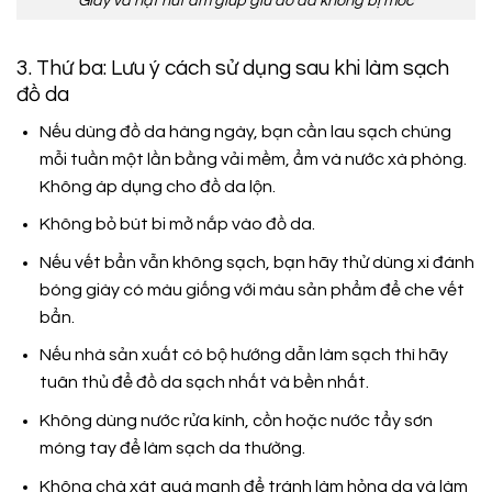
Giấy và hạt hút ẩm giúp giữ đồ da không bị mốc
3. Thứ ba: Lưu ý cách sử dụng sau khi làm sạch
đồ da
Nếu dùng đồ da hàng ngày, bạn cần lau sạch chúng
mỗi tuần một lần bằng vải mềm, ẩm và nước xà phòng.
Không áp dụng cho đồ da lộn.
Không bỏ bút bi mở nắp vào đồ da.
Nếu vết bẩn vẫn không sạch, bạn hãy thử dùng xi đánh
bóng giày có màu giống với màu sản phẩm để che vết
bẩn.
Nếu nhà sản xuất có bộ hướng dẫn làm sạch thì hãy
tuân thủ để đồ da sạch nhất và bền nhất.
Không dùng nước rửa kính, cồn hoặc nước tẩy sơn
móng tay để làm sạch da thường.
Không chà xát quá mạnh để tránh làm hỏng da và làm