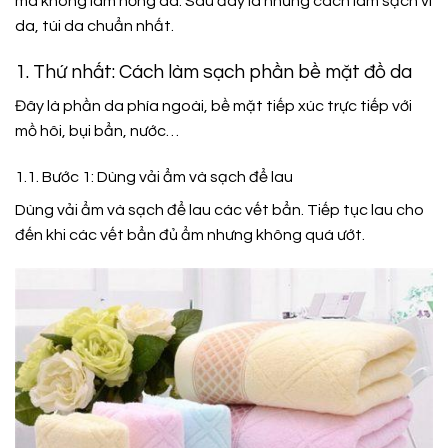
mà không làm hỏng da. Sau đây là những cách làm sạch ví
da, túi da chuẩn nhất.
1. Thứ nhất: Cách làm sạch phần bề mặt đồ da
Đây là phần da phía ngoài, bề mặt tiếp xúc trực tiếp với
mồ hôi, bụi bẩn, nước…
1.1. Bước 1: Dùng vải ẩm và sạch để lau
Dùng vải ẩm và sạch để lau các vết bẩn. Tiếp tục lau cho
đến khi các vết bẩn đủ ẩm nhưng không quá ướt.