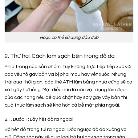
Hoặc có thể sử dụng dầu dừa
2. Thứ hai: Cách làm sạch bên trong đồ da
Phía trong của sản phẩm, tuy không trực tiếp tiếp xúc với
các yếu tố gây bẩn và bị phai màu hay vết xước. Nhưng
trải qua thời gian, các thẻ ATM làm bằng nhựa cứng sẽ cọ
xát gây hư hỏng. Một điều nữa là các vật dụng làm đẹp
của các nàng nếu để quá chật hay sơ ý gây vấy bẩn thì
quả thực làm sạch sẽ khó hơn cả bề mặt phía ngoài.
2.1. Bước 1: Lấy hết đồ ra ngoài
Bỏ hết đồ trong túi ra ngoài. Dốc ngược đồ da xuống và
giũ. Động tác này sẽ giúp loại bỏ bụi hay sạn trong sản