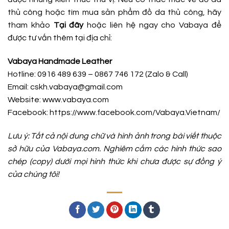
thủ công hoặc tìm mua sản phẩm đồ da thủ công, hãy
tham khảo
Tại đây
hoặc liên hệ ngay cho Vabaya để
được tư vấn thêm tại địa chỉ:
Vabaya Handmade Leather
Hotline: 0916 489 639 – 0867 746 172 (Zalo & Call)
Email: cskh.vabaya@gmail.com
Website: www.vabaya.com
Facebook:
https://www.facebook.com/Vabaya.Vietnam/
Lưu ý: Tất cả nội dung chữ và hình ảnh trong bài viết thuộc
sở hữu của Vabaya.com. Nghiêm cấm các hình thức sao
chép (copy) dưới mọi hình thức khi chưa được sự đồng ý
của chúng tôi!