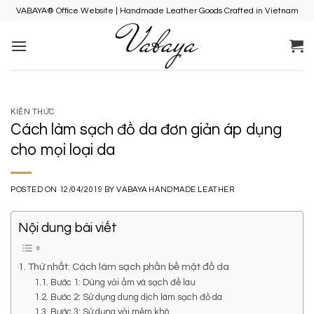
Skip
VABAYA® Office Website | Handmade Leather Goods Crafted in Vietnam
to
content
KIẾN THỨC
Cách làm sạch đồ da đơn giản áp dụng
cho mọi loại da
POSTED ON
12/04/2019
BY
VABAYA HANDMADE LEATHER
Nội dung bài viết
1. Thứ nhất: Cách làm sạch phần bề mặt đồ da
1.1. Bước 1: Dùng vải ẩm và sạch để lau
1.2. Bước 2: Sử dụng dung dịch làm sạch đồ da
1.3. Bước 3: Sử dụng vải mềm khô