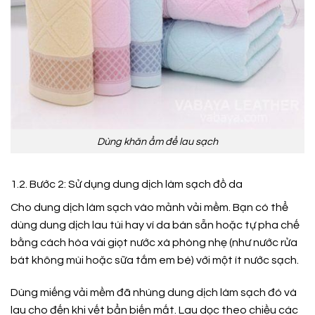
Dùng khăn ẩm để lau sạch
1.2. Bước 2: Sử dụng dung dịch làm sạch đồ da
Cho dung dịch làm sạch vào mảnh vải mềm. Bạn có thể
dùng dung dịch lau túi hay ví da bán sẵn hoặc tự pha chế
bằng cách hòa vài giọt nước xà phòng nhẹ (như nước rửa
bát không mùi hoặc sữa tắm em bé) với một ít nước sạch.
Dùng miếng vải mềm đã nhúng dung dịch làm sạch đó và
lau cho đến khi vết bẩn biến mất. Lau dọc theo chiều các