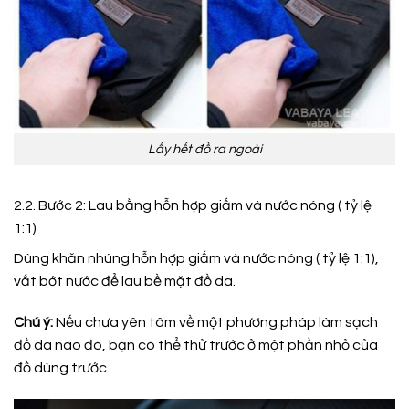
Lấy hết đồ ra ngoài
2.2. Bước 2: Lau bằng hỗn hợp giấm và nước nóng ( tỷ lệ
1:1)
Dùng khăn nhúng hỗn hợp giấm và nước nóng ( tỷ lệ 1:1),
vắt bớt nước để lau bề mặt đồ da.
Chú ý:
Nếu chưa yên tâm về một phương pháp làm sạch
đồ da nào đó, bạn có thể thử trước ở một phần nhỏ của
đồ dùng trước.