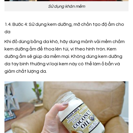
Sử dụng khăn mềm
1.4. Bước 4: Sử dụng kem dưỡng, mỡ chồn tạo độ ẩm cho
da
Khi đồ dùng bằng da khô, hãy dùng mảnh vải mềm chấm
kem dưỡng ẩm để thoa lên túi, ví theo hình tròn. Kem
dưỡng ẩm sẽ giúp da mềm mại. Không dùng kem dưỡng
da tay bình thường vì loại kem này có thể làm ố bẩn và
giảm chất lượng da.