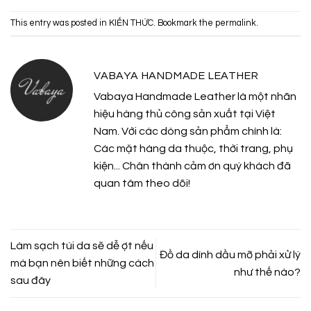
This entry was posted in
KIẾN THỨC
. Bookmark the
permalink
.
VABAYA HANDMADE LEATHER
Vabaya Handmade Leather là một nhãn
hiệu hàng thủ công sản xuất tại Việt
Nam. Với các dòng sản phẩm chính là:
Các mặt hàng da thuộc, thời trang, phụ
kiện... Chân thành cảm ơn quý khách đã
quan tâm theo dõi!
Làm sạch túi da sẽ dễ ợt nếu
Đồ da dính dầu mỡ phải xử lý
mà bạn nên biết những cách
như thế nào?
sau đây