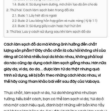
1.4. Bước 4: Sử dụng kem dưỡng, mỡ chồn tạo độ ẩm cho da
2. Thứ hai: Cách làm sạch bên trong đồ da
2.1. Bước 1: Lấy hết đồ ra ngoài
2.2. Bước 2: Lau bằng hỗn hợp giấm và nước nóng ( tỷ lệ 1:1)
2.3. Bước 3: Sử dụng giấy cuộn hoặc hạt hút ẩm
3. Thứ ba: Lưu ý cách sử dụng sau khi làm sạch đồ da
Cách làm sạch đồ da mà không ảnh hưởng đến chất
lượng sản phẩm? Đây chắc chắn là câu hỏi không chỉ của
riêng ai! Có khá nhiều loại da khác nhau, không phải loại
da nào cũng áp dụng cách làm sạch giống nhau. Hơn nữa
giày da, ví da, áo da… được làm từ da thật nhưng quá
trình sử dụng, sẽ bị bẩn theo những cách khác nhau, vì
thế hãy cùng tham khảo bài viết sau đây của Vabaya.
Thực chất, làm sạch ví da, túi da không khó như bạn
tưởng. Nếu biết cách, bạn có thể làm sạch ví da, túi da ở
nhà một cách hiệu quả, đánh bật những vết bẩn khó tẩy