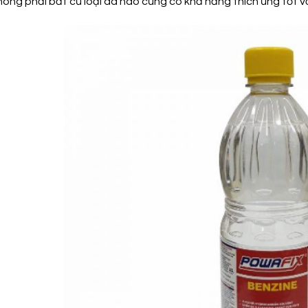
ông phải bất cứ loại da nào cũng có khả năng thích ứng tốt vớ