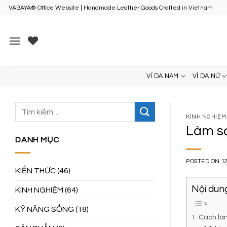
Skip
VABAYA® Office Website | Handmade Leather Goods Crafted in Vietnam
to
content
VÍ DA NAM
VÍ DA NỮ
KINH NGHIỆM
Làm sạ
DANH MỤC
POSTED ON
1
KIẾN THỨC
(46)
Nội dung
KINH NGHIỆM
(64)
KỸ NĂNG SỐNG
(18)
1. Cách là