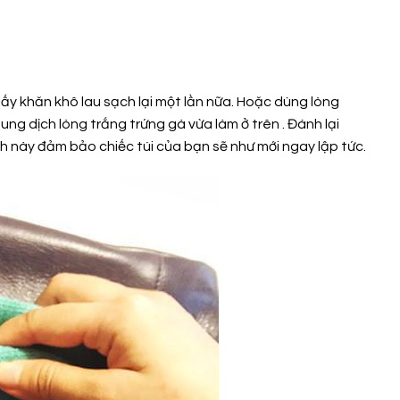
ấy khăn khô lau sạch lại một lần nữa. Hoặc dùng lòng
g dịch lòng trắng trứng gà vừa làm ở trên . Đánh lại
ách này đảm bảo chiếc túi của bạn sẽ như mới ngay lập tức.