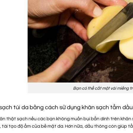
Bạn có thể cắt một vài miếng t
 sạch túi da bằng cách sử dụng khăn sạch tẩm dầ
ăn thật sạch nếu các bạn không muốn bụi bẩn dính trên khăn 
ì, tái tạo độ ẩm của bề mặt da. Hơn nữa, dầu thông còn giúp t