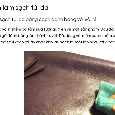
h làm sạch túi da
sạch túi da bằng cách đánh bóng với vải nỉ
vải nỉ mềm có tẩm sữa tươi lau trên về mặt sản phẩm. Sau đó l
 gà đánh bông lên thành tuyết. Rồi dùng vải mềm sạch thấm dun
mặt túi xách rồi lấy khăn khô lau sạch lại một lần nữa. Với 2 c