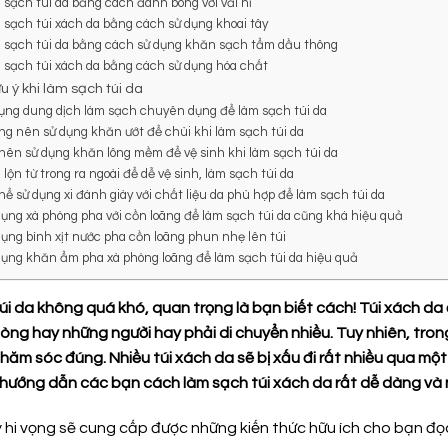
 sạch túi da bằng cách đánh bóng với vải nỉ
m sạch túi xách da bằng cách sử dụng khoai tây
m sạch túi da bằng cách sử dụng khăn sạch tẩm dầu thông
m sạch túi xách da bằng cách sử dụng hóa chất
u ý khi làm sạch túi da
dụng dung dịch làm sạch chuyên dụng để làm sạch túi da
ông nên sử dụng khăn ướt để chùi khi làm sạch túi da
ỉ nên sử dụng khăn lông mềm để vệ sinh khi làm sạch túi da
 lộn từ trong ra ngoài để dễ vệ sinh, làm sạch túi da
thể sử dụng xi đánh giày với chất liệu da phù hợp để làm sạch túi da
 dụng xà phòng pha với cồn loãng để làm sạch túi da cũng khá hiệu quả
dụng bình xịt nước pha cồn loãng phun nhẹ lên túi
 dụng khăn ẩm pha xà phòng loãng để làm sạch túi da hiệu quả
úi da không quá khó, quan trọng là bạn biết cách! Túi xách d
òng hay những người hay phải di chuyển nhiều. Tuy nhiên, tron
hăm sóc đúng. Nhiều túi xách da sẽ bị xấu đi rất nhiều qua một
hướng dẫn các bạn cách làm sạch túi xách da rất dễ dàng và
ày hi vọng sẽ cung cấp được những kiến thức hữu ích cho bạn đ