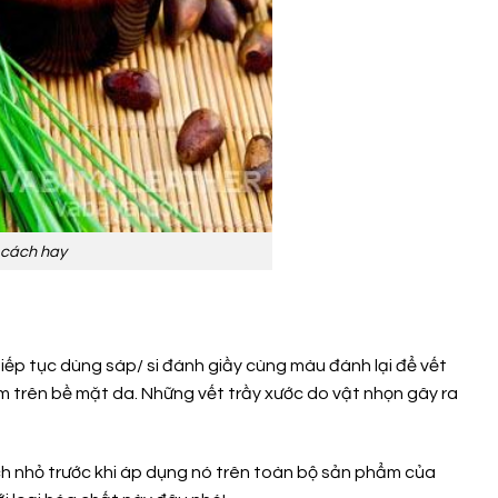
 cách hay
iếp tục dùng sáp/ si đánh giầy cùng màu đánh lại để vết
m trên bề mặt da. Những vết trầy xước do vật nhọn gây ra
ích nhỏ trước khi áp dụng nó trên toàn bộ sản phẩm của