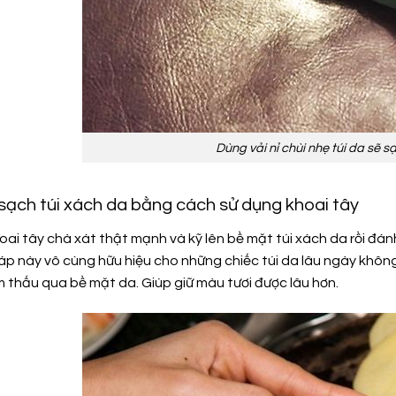
Dùng vải nỉ chùi nhẹ túi da sẽ s
 sạch túi xách da bằng cách sử dụng khoai tây
ai tây chà xát thật mạnh và kỹ lên bề mặt túi xách da rồi đánh
p này vô cùng hữu hiệu cho những chiếc túi da lâu ngày không 
m thấu qua bề mặt da. Giúp giữ màu tươi được lâu hơn.