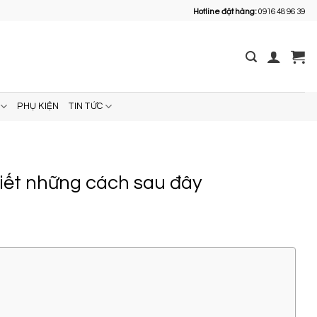
Hotline đặt hàng:
0916 48 96 39
PHỤ KIỆN
TIN TỨC
biết những cách sau đây