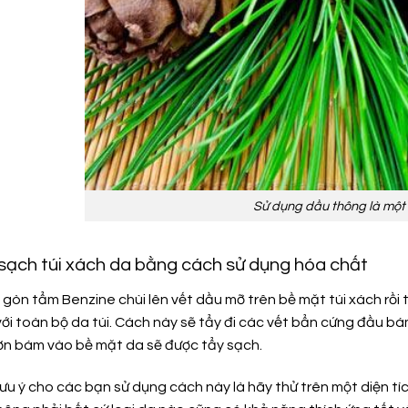
Sử dụng dầu thông là một
 sạch túi xách da bằng cách sử dụng hóa chất
òn tẩm Benzine chùi lên vết dầu mỡ trên bề mặt túi xách rồi t
ới toàn bộ da túi. Cách này sẽ tẩy đi các vết bẩn cứng đầu bá
ơn bám vào bề mặt da sẽ được tẩy sạch.
lưu ý cho các bạn sử dụng cách này là hãy thử trên một diện t