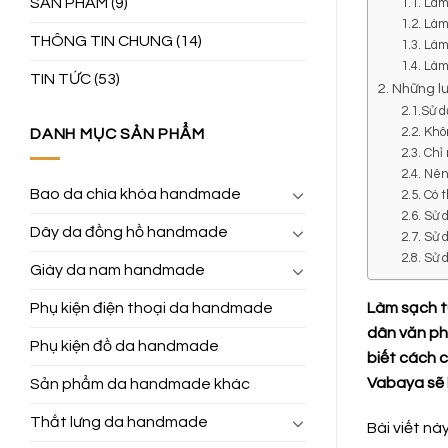
SẢN PHẨM
(9)
1.1. Làm
1.2. Là
THÔNG TIN CHUNG
(14)
1.3. Là
1.4. Là
TIN TỨC
(53)
2. Những lư
2.1.Sử 
2.2. Kh
DANH MỤC SẢN PHẨM
2.3. Ch
2.4. Nên
Bao da chìa khóa handmade
2.5. Có 
2.6. Sử
Dây da đồng hồ handmade
2.7. Sử 
2.8. Sử
Giày da nam handmade
Làm sạch t
Phụ kiện điện thoại da handmade
dân văn ph
Phụ kiện đồ da handmade
biết cách c
Vabaya sẽ 
Sản phẩm da handmade khác
Thắt lưng da handmade
Bài viết n