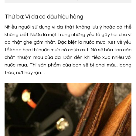
Thứ ba: Ví da có dấu hiệu hỏng
Nhiều người sử dụng ví da thật không lưu ý hoặc có thể
không biết. Nước là một trong những yếu tố gây hại cho ví
da thật ghê gớm nhất. Đặc biệt là nước mưa. Xét về yếu
tố khoa học thì nước mưa có chứa axit. Nó sẽ hòa tan các
chất nhuộm màu của da. Dẫn đến khi tiếp xúc nhiều với
nước mưa. Thì sản phẩm của bạn sẽ bị phai màu, bong
tróc, nứt hay rạn…