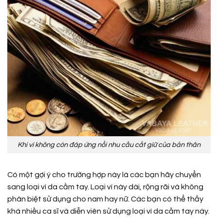
Khi ví không còn đáp ứng nổi nhu cầu cất giữ của bản thân
Có một gợi ý cho trường hợp này là các bạn hãy chuyển
sang loại ví da cầm tay. Loại ví này dài, rộng rãi và không
phân biệt sử dụng cho nam hay nữ. Các bạn có thể thấy
khá nhiều ca sĩ và diễn viên sử dụng loại ví da cầm tay này.