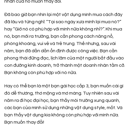
nhân của nó muốn thay đổi.
Đã bao giờ bạn nhìn lại một vật dụng mình mua cách đây
đã lâu và từng nghĩ: “Tại sao ngày xưa mình lại mua nó?”
hay “Giờ nó có phù hợp với mình nữa không nhỉ?”. Khi mua
nó, bạn mới ra trường, bạn cần phong cách năng nổ,
phóng khoáng, vui vẻ và trẻ trung. Thế nhưng, sau vài
năm, bạn đã dần dần ổn định được công việc. Bạn cần
phong thái đững đạc, lịch lãm của một người bắt đầu vào
con đường kinh doanh, trở thành một doanh nhân tầm cỡ.
Bạn không còn phù hợp với nó nữa.
Hay có thể bạn là một bạn gái học cấp 3, bạn muốn cái gì
đó dễ thương, thơ mộng và mơ màng. Tuy nhiên sau vài
năm ra đi học đại học, bạn thấy môi trường xung quanh,
các bạn của mình sử dụng những vật dụng style, mốt. Và
bạn thấy vật dụng kia không còn phù hợp với mình nữa.
Bạn muốn thay đổi!