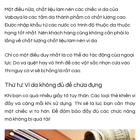
Một điều nữa, chất liệu làm nên các chiếc ví da của
Vabaya là các tấm da thành phẩm có chất lượng cao.
Được nhập khẩu từ các nước có trình độ thuộc da thuộc
hạng tốt nhất. Nên khách hàng cũng không cần phải lo
lắng về chất lượng chất liệu làm nên ví da.
Chỉ có một điều duy nhất là có thể do tác động của ngoại
lực. Do va quệt hay vô tình để các vật sắc nhọn cứa vào
thì nguy cơ ví sẽ bị hỏng là rất cao.
Thứ tư: Ví da không đủ để chứa đựng
Khi bạn có quá nhiều giấy tờ tùy thân. Các loại thẻ khiến ví
đầy và căng mỗi khi sử dụng. Thì sẽ là lúc bạn cần thay
một chiếc ví to hơn. Để đảm bảo đầy đủ các chức năng
mà không bị quá tải!