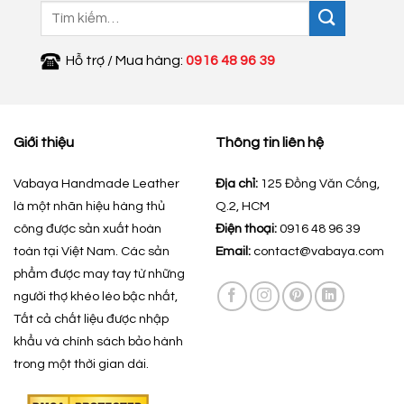
Tìm
kiếm:
Hỗ trợ / Mua hàng:
0916 48 96 39
Giới thiệu
Thông tin liên hệ
Vabaya Handmade Leather
Địa chỉ:
125 Đồng Văn Cống,
là một nhãn hiệu hàng thủ
Q.2, HCM
công được sản xuất hoàn
Điện thoại:
0916 48 96 39
toàn tại Việt Nam. Các sản
Email:
contact@vabaya.com
phẩm được may tay từ những
người thợ khéo léo bậc nhất,
Tất cả chất liệu được nhập
khẩu và chính sách bảo hành
trong một thời gian dài.