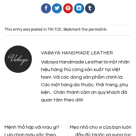
This entry was posted in
TIN TỨC
. Bookmark the
permalink
.
VABAYA HANDMADE LEATHER
Vabaya Handmade Leather là một nhãn
hiệu hàng thủ công sản xuất tại Việt
Nam. Với các dòng sản phẩm chính là:
Các mặt hàng da thuộc, thời trang, phụ
kiện... Chân thành cảm ơn quý khách đã
quan tâm theo dõi!
Mệnh thổ hợp với màu gì?
Mẹo nhỏ cho ví của bạn luôn
Lựa chọn màu sắc theo
đầy đủ tài lộc và sung túc