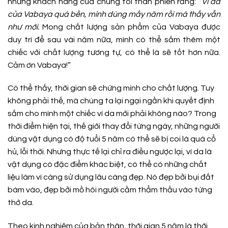
những khách hàng của chúng tôi than phiền rằng: “
Ví da
của Vabaya quá bền, mình dùng mấy năm rồi mà thấy vẫn
như mới.
Mong chất lượng sản phẩm của Vabaya được
duy trì để sau vài năm nữa, mình có thể sắm thêm một
chiếc với chất lượng tương tự, có thể là sẽ tốt hơn nữa.
Cảm ơn Vabaya!”
Có thể thấy, thời gian sẽ chứng minh cho chất lượng. Tuy
không phải thế, mà chúng ta lại ngại ngần khi quyết định
sắm cho mình một chiếc ví da mới phải không nào? Trong
thời điểm hiện tại, thế giới thay đổi từng ngày, những người
dùng vật dụng có độ tuổi 5 năm có thể sẽ bị coi là quá cổ
hủ, lỗi thời. Nhưng thực tế lại chỉ ra điều ngược lại, ví da là
vật dụng có đặc điểm khác biệt, có thể có những chất
liệu làm ví càng sử dụng lâu càng đẹp. Nó đẹp bởi bụi đất
bám vào, đẹp bởi mồ hôi người cầm thẩm thấu vào từng
thớ da.
Theo kinh nghiệm của bản thân, thời gian 5 năm là thời