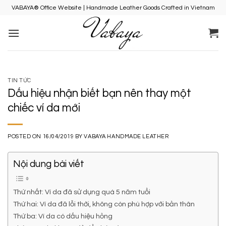
Skip
VABAYA® Office Website | Handmade Leather Goods Crafted in Vietnam
to
content
TIN TỨC
Dấu hiệu nhận biết bạn nên thay một
chiếc ví da mới
POSTED ON
16/04/2019
BY
VABAYA HANDMADE LEATHER
Nội dung bài viết
Thứ nhất: Ví da đã sử dụng quá 5 năm tuổi
Thứ hai: Ví da đã lỗi thời, không còn phù hợp với bản thân
Thứ ba: Ví da có dấu hiệu hỏng