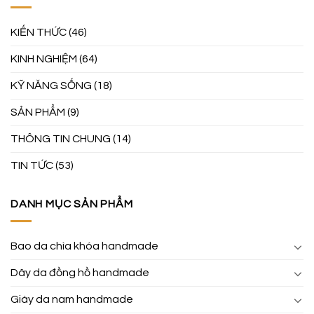
KIẾN THỨC
(46)
KINH NGHIỆM
(64)
KỸ NĂNG SỐNG
(18)
SẢN PHẨM
(9)
THÔNG TIN CHUNG
(14)
TIN TỨC
(53)
DANH MỤC SẢN PHẨM
Bao da chìa khóa handmade
Dây da đồng hồ handmade
Giày da nam handmade