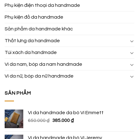
Phụ kiện điện thoại da handmade
Phụ kiện đồ da handmade
Sản phẩm da handmade khác
Thắt lưng da handmade
Túi xách da handmade
Ví da nam, bóp da nam handmade
Ví da nữ, bóp da nữ handmade
SẢN PHẨM
Ví da handmade da bò Ví Emmett
Giá
Giá
650.000
₫
385.000
₫
gốc
hiện
là:
tại
Ví da handmade da bò Ví Jeremy