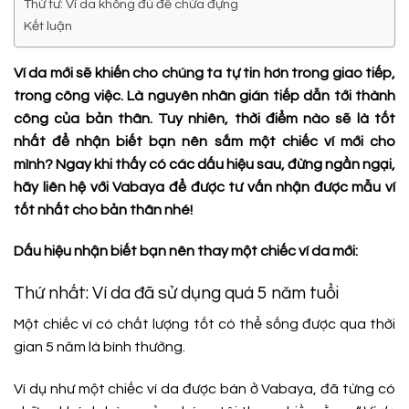
Thứ tư: Ví da không đủ để chứa đựng
Kết luận
Ví da mới sẽ khiến cho chúng ta tự tin hơn trong giao tiếp,
trong công việc. Là nguyên nhân gián tiếp dẫn tới thành
công của bản thân. Tuy nhiên, thời điểm nào sẽ là tốt
nhất để nhận biết bạn nên sắm một chiếc ví mới cho
mình? Ngay khi thấy có các dấu hiệu sau, đừng ngần ngại,
hãy liên hệ với Vabaya để được tư vấn nhận được mẫu ví
tốt nhất cho bản thân nhé!
Dấu hiệu nhận biết bạn nên thay một chiếc ví da mới:
Thứ nhất: Ví da đã sử dụng quá 5 năm tuổi
Một chiếc ví có chất lượng tốt có thể sống được qua thời
gian 5 năm là bình thường.
Ví dụ như một chiếc ví da được bán ở Vabaya, đã từng có