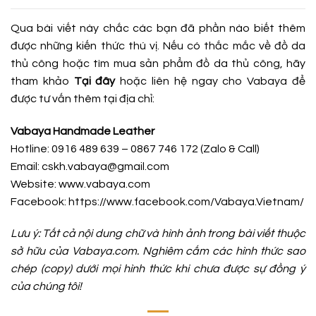
Qua bài viết này chắc các bạn đã phần nào biết thêm
được những kiến thức thú vị. Nếu có thắc mắc về đồ da
thủ công hoặc tìm mua sản phẩm đồ da thủ công, hãy
tham khảo
Tại đây
hoặc liên hệ ngay cho Vabaya để
được tư vấn thêm tại địa chỉ:
Vabaya Handmade Leather
Hotline: 0916 489 639 – 0867 746 172 (Zalo & Call)
Email: cskh.vabaya@gmail.com
Website: www.vabaya.com
Facebook:
https://www.facebook.com/Vabaya.Vietnam/
Lưu ý: Tất cả nội dung chữ và hình ảnh trong bài viết thuộc
sở hữu của Vabaya.com. Nghiêm cấm các hình thức sao
chép (copy) dưới mọi hình thức khi chưa được sự đồng ý
của chúng tôi!