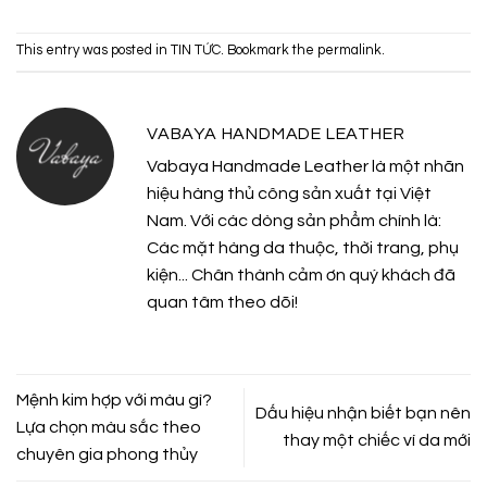
This entry was posted in
TIN TỨC
. Bookmark the
permalink
.
VABAYA HANDMADE LEATHER
Vabaya Handmade Leather là một nhãn
hiệu hàng thủ công sản xuất tại Việt
Nam. Với các dòng sản phẩm chính là:
Các mặt hàng da thuộc, thời trang, phụ
kiện... Chân thành cảm ơn quý khách đã
quan tâm theo dõi!
Mệnh kim hợp với màu gì?
Dấu hiệu nhận biết bạn nên
Lựa chọn màu sắc theo
thay một chiếc ví da mới
chuyên gia phong thủy