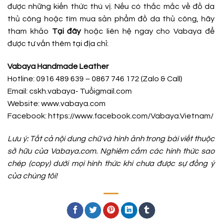
được những kiến thức thú vị. Nếu có thắc mắc về đồ da
thủ công hoặc tìm mua sản phẩm đồ da thủ công, hãy
tham khảo
Tại đây
hoặc liên hệ ngay cho Vabaya để
được tư vấn thêm tại địa chỉ:
Vabaya Handmade Leather
Hotline: 0916 489 639 – 0867 746 172 (Zalo & Call)
Email: cskh.vabaya- Tuổigmail.com
Website: www.vabaya.com
Facebook:
https://www.facebook.com/Vabaya.Vietnam/
Lưu ý: Tất cả nội dung chữ và hình ảnh trong bài viết thuộc
sở hữu của Vabaya.com. Nghiêm cấm các hình thức sao
chép (copy) dưới mọi hình thức khi chưa được sự đồng ý
của chúng tôi!