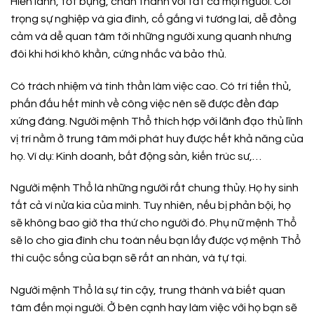
Hiền lành, tốt bụng, chân thành với tất cả mọi người. Coi
trọng sự nghiệp và gia đình, cố gắng vì tương lai, dễ đồng
cảm và dễ quan tâm tới những người xung quanh nhưng
đôi khi hơi khô khằn, cứng nhắc và bảo thủ.
Có trách nhiệm và tinh thần làm việc cao. Có trí tiến thủ,
phấn đấu hết mình về công việc nên sẽ được đền đáp
xứng đáng. Người mệnh Thổ thích hợp với lãnh đạo thủ lĩnh
vị trí nằm ở trung tâm mới phát huy được hết khả năng của
họ. Ví dụ: Kinh doanh, bất động sản, kiến trúc sư,…
Người mệnh Thổ là những người rất chung thủy. Họ hy sinh
tất cả vì nửa kia của mình. Tuy nhiên, nếu bị phản bội, họ
sẽ không bao giờ tha thứ cho người đó. Phụ nữ mệnh Thổ
sẽ lo cho gia đình chu toàn nếu bạn lấy được vợ mệnh Thổ
thì cuộc sống của bạn sẽ rất an nhàn, và tự tại.
Người mệnh Thổ là sự tin cậy, trung thành và biết quan
tâm đến mọi người. Ở bên cạnh hay làm việc với họ bạn sẽ