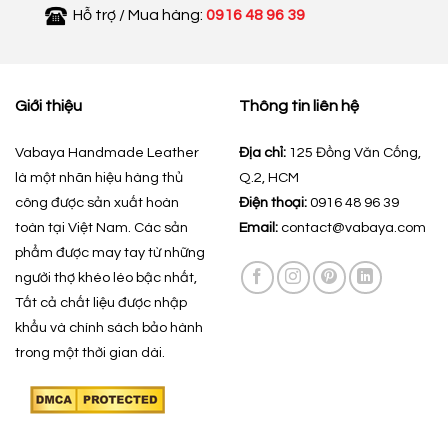
Hỗ trợ / Mua hàng:
0916 48 96 39
Giới thiệu
Thông tin liên hệ
Vabaya Handmade Leather
Địa chỉ:
125 Đồng Văn Cống,
là một nhãn hiệu hàng thủ
Q.2, HCM
công được sản xuất hoàn
Điện thoại:
0916 48 96 39
toàn tại Việt Nam. Các sản
Email:
contact@vabaya.com
phẩm được may tay từ những
người thợ khéo léo bậc nhất,
Tất cả chất liệu được nhập
khẩu và chính sách bảo hành
trong một thời gian dài.