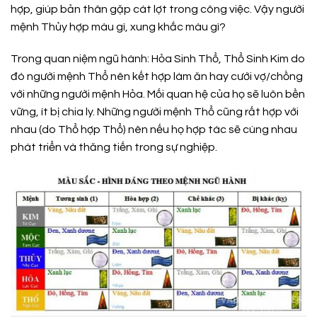
hợp, giúp bản thân gặp cát lợt trong công việc. Vậy người
mệnh Thủy hợp màu gì, xung khắc màu gì?
Trong quan niệm ngũ hành: Hỏa Sinh Thổ, Thổ Sinh Kim do
đó người mệnh Thổ nên kết hợp làm ăn hay cưới vợ/chồng
với những người mệnh Hỏa. Mối quan hệ của họ sẽ luôn bền
vững, ít bị chia ly. Những người mệnh Thổ cũng rất hợp với
nhau (do Thổ hợp Thổ) nên nếu họ hợp tác sẽ cùng nhau
phát triển và thăng tiến trong sự nghiệp.