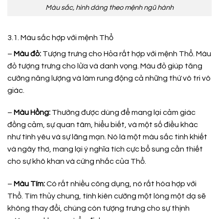
Màu sắc, hình dáng theo mệnh ngũ hành
3.1. Màu sắc hợp với mệnh Thổ
–
Màu đỏ:
Tượng trưng cho Hỏa rất hợp với mệnh Thổ. Màu
đỏ tượng trưng cho lửa và danh vọng. Màu đỏ giúp tăng
cường năng lượng và làm rung động cả những thứ vô tri vô
giác.
–
Màu Hồng:
Thường được dùng để mang lại cảm giác
đồng cảm, sự quan tâm, hiểu biết, và một số điều khác
như tình yêu và sự lãng mạn. Nó là một màu sắc tinh khiết
và ngây thơ, mang lại ý nghĩa tích cực bổ sung cần thiết
cho sự khô khan và cứng nhắc của Thổ.
–
Màu Tím:
Có rất nhiều công dụng, nó rất hòa hợp với
Thổ. Tím thủy chung, tính kiên cường một lòng một dạ sẽ
không thay đổi, chúng còn tượng trưng cho sự thịnh