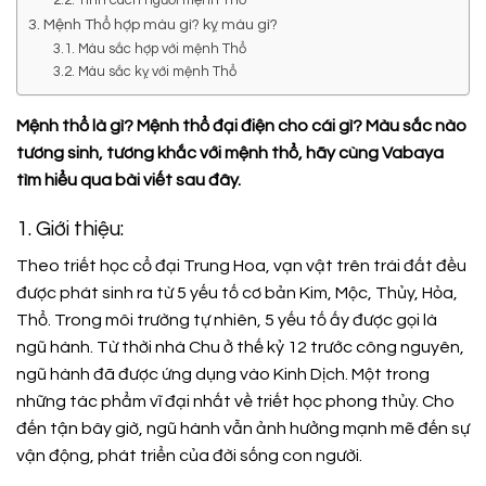
3. Mệnh Thổ hợp màu gì? kỵ màu gì?
3.1. Màu sắc hợp với mệnh Thổ
3.2. Màu sắc kỵ với mệnh Thổ
Mệnh thổ là gì? Mệnh thổ đại điện cho cái gì? Màu sắc nào
tương sinh, tương khắc với mệnh thổ, hãy cùng Vabaya
tìm hiểu qua bài viết sau đây.
1. Giới thiệu:
Theo triết học cổ đại Trung Hoa, vạn vật trên trái đất đều
được phát sinh ra từ 5 yếu tố cơ bản Kim, Mộc, Thủy, Hỏa,
Thổ. Trong môi trường tự nhiên, 5 yếu tố ấy được gọi là
ngũ hành. Từ thời nhà Chu ở thế kỷ 12 trước công nguyên,
ngũ hành đã được ứng dụng vào Kinh Dịch. Một trong
những tác phẩm vĩ đại nhất về triết học phong thủy. Cho
đến tận bây giờ, ngũ hành vẫn ảnh hưởng mạnh mẽ đến sự
vận động, phát triển của đời sống con người.