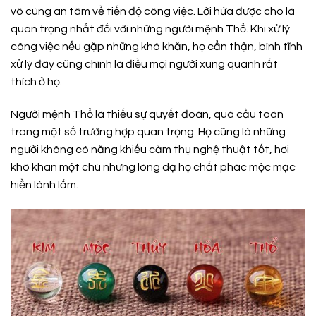
vô cùng an tâm về tiến độ công việc. Lời hứa được cho là
quan trọng nhất đối với những người mệnh Thổ. Khi xử lý
công việc nếu gặp những khó khăn, họ cẩn thận, bình tĩnh
xử lý đây cũng chính là điều mọi người xung quanh rất
thích ở họ.
Người mệnh Thổ là thiếu sự quyết đoán, quá cầu toàn
trong một số trường hợp quan trọng. Họ cũng là những
người không có năng khiếu cảm thụ nghệ thuật tốt, hơi
khô khan một chú nhưng lòng dạ họ chất phác mộc mạc
hiền lành lắm.