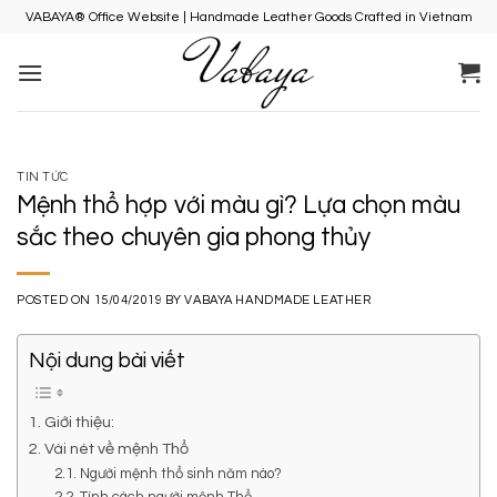
Skip
VABAYA® Office Website | Handmade Leather Goods Crafted in Vietnam
to
content
TIN TỨC
Mệnh thổ hợp với màu gì? Lựa chọn màu
sắc theo chuyên gia phong thủy
POSTED ON
15/04/2019
BY
VABAYA HANDMADE LEATHER
Nội dung bài viết
1. Giới thiệu:
2. Vài nét về mệnh Thổ
2.1. Người mệnh thổ sinh năm nào?
2.2. Tính cách người mệnh Thổ