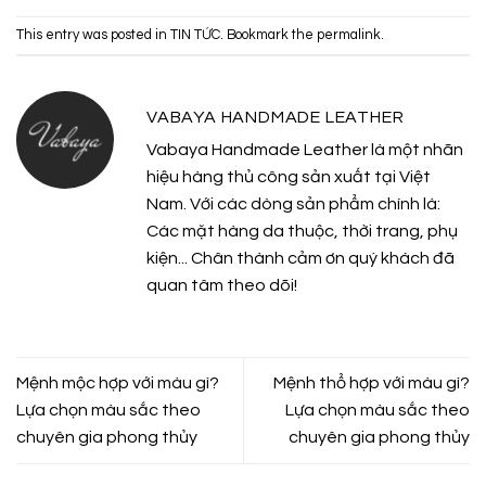
This entry was posted in
TIN TỨC
. Bookmark the
permalink
.
VABAYA HANDMADE LEATHER
Vabaya Handmade Leather là một nhãn
hiệu hàng thủ công sản xuất tại Việt
Nam. Với các dòng sản phẩm chính là:
Các mặt hàng da thuộc, thời trang, phụ
kiện... Chân thành cảm ơn quý khách đã
quan tâm theo dõi!
Mệnh mộc hợp với màu gì?
Mệnh thổ hợp với màu gì?
Lựa chọn màu sắc theo
Lựa chọn màu sắc theo
chuyên gia phong thủy
chuyên gia phong thủy