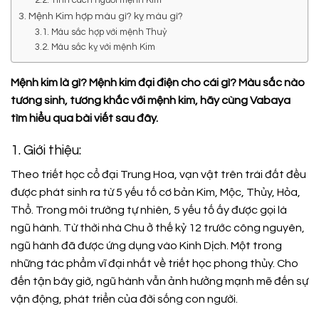
3. Mệnh Kim hợp màu gì? kỵ màu gì?
3.1. Màu sắc hợp với mệnh Thuỷ
3.2. Màu sắc kỵ với mệnh Kim
Mệnh kim là gì? Mệnh kim đại điện cho cái gì? Màu sắc nào
tương sinh, tương khắc với mệnh kim, hãy cùng Vabaya
tìm hiểu qua bài viết sau đây.
1. Giới thiệu:
Theo triết học cổ đại Trung Hoa, vạn vật trên trái đất đều
được phát sinh ra từ 5 yếu tố cơ bản Kim, Mộc, Thủy, Hỏa,
Thổ. Trong môi trường tự nhiên, 5 yếu tố ấy được gọi là
ngũ hành. Từ thời nhà Chu ở thế kỷ 12 trước công nguyên,
ngũ hành đã được ứng dụng vào Kinh Dịch. Một trong
những tác phẩm vĩ đại nhất về triết học phong thủy. Cho
đến tận bây giờ, ngũ hành vẫn ảnh hưởng mạnh mẽ đến sự
vận động, phát triển của đời sống con người.