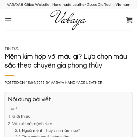
Skip
VABAYA® Office Website | Handmade Leather Goods Crafted in Vietnam
to
content
TIN TỨC
Mệnh kim hợp với màu gì? Lựa chọn màu
sắc theo chuyên gia phong thủy
POSTED ON
15/04/2019
BY
VABAYA HANDMADE LEATHER
Nội dung bài viết
1. Giới thiệu:
2. Vài nét về mệnh Kim
2.1. Người mệnh thuỷ sinh năm nào?
2.2. Tính cách người mệnh Kim