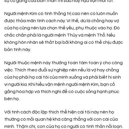
sự cố gắng của bản than thì sau này hậu vận mới tốt.
Người mệnh Kim có tính thống trị cao nên có luôn muốn
được thỏa mãn tính cách này. Vì thế, dù là chồng hay vợ
của họ cũng nên lựa chọn thế yếu, phụ thuộc vào họ. Đó
chắc chắn phải là người mệnh Thủy và mệnh Thổ. Nếu
không hôn nhân sẽ thất bại bởi không ai có thể chịu được
bản tính này.
Người thuộc mệnh này thường toàn tâm toàn ý cho công
việc. Thích theo đuổi sự nghiệp nên nếu là vợ hay chồng
của họ phải hạ cái tôi của mình xuống và phải biết hi sinh
vì người kia. Khi hiểu vận mệnh người mệnh Kim, bạn cố
gắng hòa hợp và thích nghi để có cuộc sống hạnh phúc
bên họ.
Với tính cách độc lập thích thể hiện cái tôi này nên họ
thường có mối quan hệ khá căng thẳng với con cái của
mình. Thậm chí, con của họ có người có tinh thần nổi loạn.