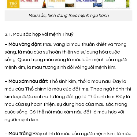
Màu sắc, hình dáng theo mệnh ngũ hành
3.1. Màu sắc hợp với mệnh Thuỷ
–
Màu vàng đậm:
Màu vàng là màu thuần khiết và trong
sáng, là màu của sự hoàn thiện và sự dung hòa cuộc
sống. Quan trọng màu vàng là màu bản mệnh của người
mệnh kim, là màu tương sinh đối với người mệnh kim.
–
Màu xám nâu đất:
Thổ sinh kim, thổ là màu nâu. Đây là
màu của Thổ chính là màu của đất mẹ. Theo ngũ hành thì
kim loại được sinh ra từ lòng đất gọi là Thổ sinh kim. Đây là
màu của sự hoàn thiện, sự dung hòa của màu sắc trong
cuộc sống. Có thể nói màu xám nâu đất là màu hợp với
người mệnh kim.
–
Màu trắng:
Đây chính là màu của người mệnh kim, là màu