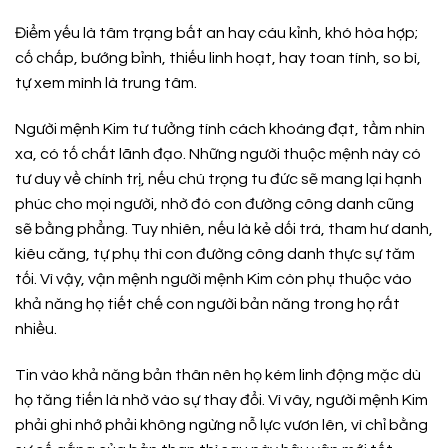
Điểm yếu là tâm trạng bất an hay cáu kỉnh, khó hòa hợp;
cố chấp, bướng bỉnh, thiếu linh hoạt, hay toan tính, so bì,
tự xem mình là trung tâm.
Người mệnh Kim tư tưởng tính cách khoáng đạt, tầm nhìn
xa, có tố chất lãnh đạo. Những người thuộc mệnh này có
tư duy về chính trị, nếu chú trọng tu đức sẽ mang lại hạnh
phúc cho mọi người, nhờ đó con đường công danh cũng
sẽ bằng phẳng. Tuy nhiên, nếu là kẻ dối trá, tham hư danh,
kiêu căng, tự phụ thì con đường công danh thực sự tăm
tối. Vì vậy, vận mệnh người mệnh Kim còn phụ thuộc vào
khả năng họ tiết chế con người bản năng trong họ rất
nhiều.
Tin vào khả năng bản thân nên họ kém linh động mặc dù
họ tăng tiến là nhờ vào sự thay đổi. Vì vây, người mệnh Kim
phải ghi nhớ phải không ngừng nỗ lực vươn lên, vì chỉ bằng