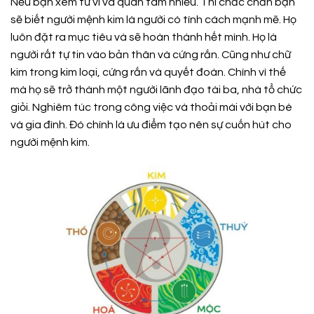
Nếu bạn xem tử vi và quan tâm nhiều. Thì chắc chắn bạn
sẽ biết người mệnh kim là người có tính cách mạnh mẽ. Họ
luôn đặt ra mục tiêu và sẽ hoàn thành hết mình. Họ là
người rất tự tin vào bản thân và cứng rắn. Cũng như chữ
kim trong kim loại, cứng rắn và quyết đoán. Chính vì thế
mà họ sẽ trở thành một người lãnh đạo tài ba, nhà tổ chức
giỏi. Nghiêm túc trong công việc và thoải mái với bạn bè
và gia đình. Đó chính là ưu điểm tạo nên sự cuốn hút cho
người mệnh kim.