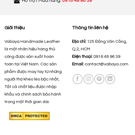
Hỗ trợ / Mua hàng:
0916 48 96 39
Giới thiệu
Thông tin liên hệ
Vabaya Handmade Leather
Địa chỉ:
125 Đồng Văn Cống,
là một nhãn hiệu hàng thủ
Q.2, HCM
công được sản xuất hoàn
Điện thoại:
0916 48 96 39
toàn tại Việt Nam. Các sản
Email:
contact@vabaya.com
phẩm được may tay từ những
người thợ khéo léo bậc nhất,
Tất cả chất liệu được nhập
khẩu và chính sách bảo hành
trong một thời gian dài.