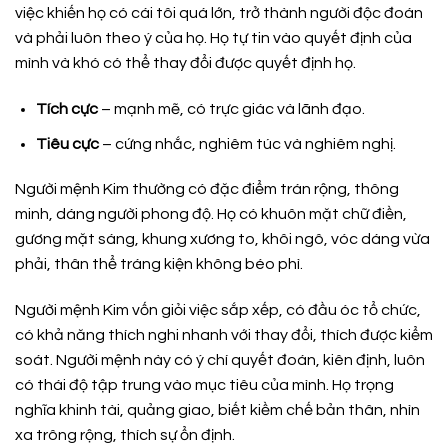
việc khiến họ có cái tôi quá lớn, trở thành người độc đoán
và phải luôn theo ý của họ. Họ tự tin vào quyết định của
mình và khó có thể thay đổi được quyết định họ.
Tích cực
– mạnh mẽ, có trực giác và lãnh đạo.
Tiêu cực
– cứng nhắc, nghiêm túc và nghiêm nghị.
Người mệnh Kim thường có đặc điểm trán rộng, thông
minh, dáng người phong độ. Họ có khuôn mặt chữ điền,
gương mặt sáng, khung xương to, khôi ngô, vóc dáng vừa
phải, thân thể tráng kiện không béo phì.
Người mệnh Kim vốn giỏi việc sắp xếp, có đầu óc tổ chức,
có khả năng thích nghi nhanh với thay đổi, thích được kiểm
soát. Người mệnh này có ý chí quyết đoán, kiên định, luôn
có thái độ tập trung vào mục tiêu của mình. Họ trọng
nghĩa khinh tài, quảng giao, biết kiềm chế bản thân, nhìn
xa trông rộng, thích sự ổn định.