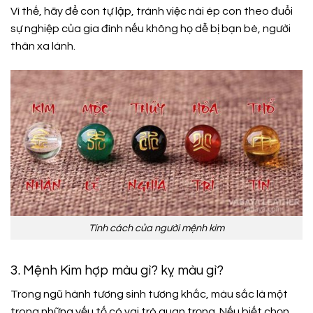
Vì thế, hãy để con tự lập, tránh việc nài ép con theo đuổi
sự nghiệp của gia đình nếu không họ dễ bị bạn bè, người
thân xa lánh.
Tính cách của người mệnh kim
3. Mệnh Kim hợp màu gì? kỵ màu gì?
Trong ngũ hành tương sinh tương khắc, màu sắc là một
trong những yếu tố có vai trò quan trọng. Nếu biết chọn