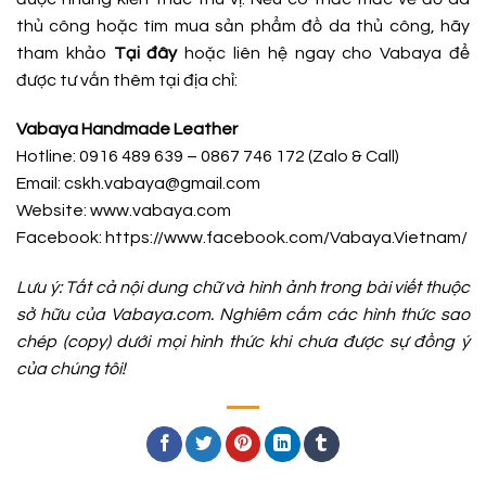
thủ công hoặc tìm mua sản phẩm đồ da thủ công, hãy
tham khảo
Tại đây
hoặc liên hệ ngay cho Vabaya để
được tư vấn thêm tại địa chỉ:
Vabaya Handmade Leather
Hotline: 0916 489 639 – 0867 746 172 (Zalo & Call)
Email: cskh.vabaya@gmail.com
Website: www.vabaya.com
Facebook:
https://www.facebook.com/Vabaya.Vietnam/
Lưu ý: Tất cả nội dung chữ và hình ảnh trong bài viết thuộc
sở hữu của Vabaya.com. Nghiêm cấm các hình thức sao
chép (copy) dưới mọi hình thức khi chưa được sự đồng ý
của chúng tôi!