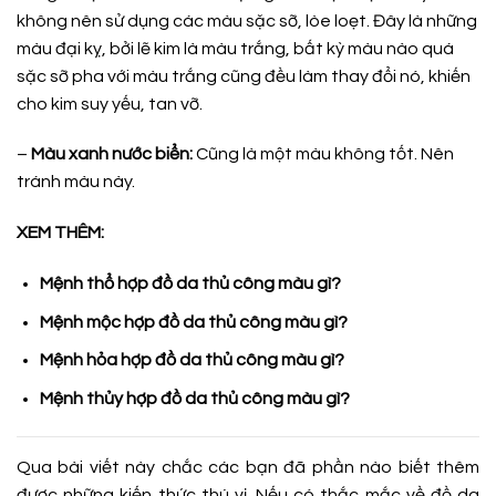
không nên sử dụng các màu sặc sỡ, lòe loẹt. Đây là những
màu đại kỵ, bởi lẽ kim là màu trắng, bất kỳ màu nào quá
sặc sỡ pha với màu trắng cũng đều làm thay đổi nó, khiến
cho kim suy yếu, tan vỡ.
–
Màu xanh nước biển:
Cũng là một màu không tốt. Nên
tránh màu này.
XEM THÊM:
Mệnh thổ hợp đồ da thủ công màu gì?
Mệnh mộc hợp đồ da thủ công màu gì?
Mệnh hỏa hợp đồ da thủ công màu gì?
Mệnh thủy hợp đồ da thủ công màu gì?
Qua bài viết này chắc các bạn đã phần nào biết thêm
được những kiến thức thú vị. Nếu có thắc mắc về đồ da