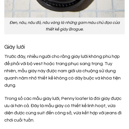
Đen, nâu, nâu đỏ, nâu vàng là những gam màu chủ đạo của
thiết kế giày Brogue.
Giày lười
Trước đây, nhiều người cho rằng giày lười không phù hợp
để phối với bộ vest hoặc trang phục sang trọng. Tuy
nhiên, mẫu giày này được nam giới ưa chuộng sử dụng
quanh năm nhờ thiết kế không có dây buộc và khóa tiện
dụng.
Trong số các mẫu giày lười, Penny loafer là đôi giày được
ưu ái hơn cả. Đây là mẫu giày có thiết kế linh hoạt, vừa
diện được cùng suit đến công sở, vừa kết hợp với jeans đi
chơi cuối tuần.