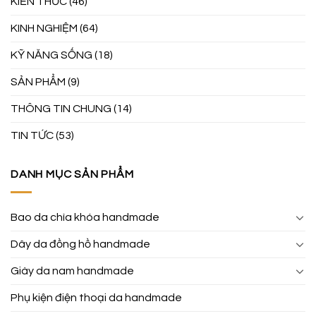
KIẾN THỨC
(46)
KINH NGHIỆM
(64)
KỸ NĂNG SỐNG
(18)
SẢN PHẨM
(9)
THÔNG TIN CHUNG
(14)
TIN TỨC
(53)
DANH MỤC SẢN PHẨM
Bao da chìa khóa handmade
Dây da đồng hồ handmade
Giày da nam handmade
Phụ kiện điện thoại da handmade