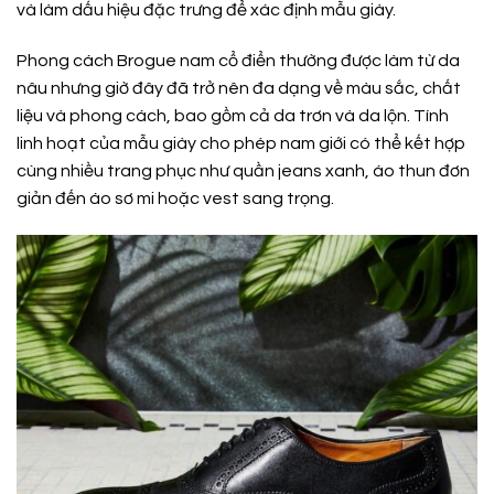
và làm dấu hiệu đặc trưng để xác định mẫu giày.
Phong cách Brogue nam cổ điển thường được làm từ da
nâu nhưng giờ đây đã trở nên đa dạng về màu sắc, chất
liệu và phong cách, bao gồm cả da trơn và da lộn. Tính
linh hoạt của mẫu giày cho phép nam giới có thể kết hợp
cùng nhiều trang phục như quần jeans xanh, áo thun đơn
giản đến áo sơ mi hoặc vest sang trọng.