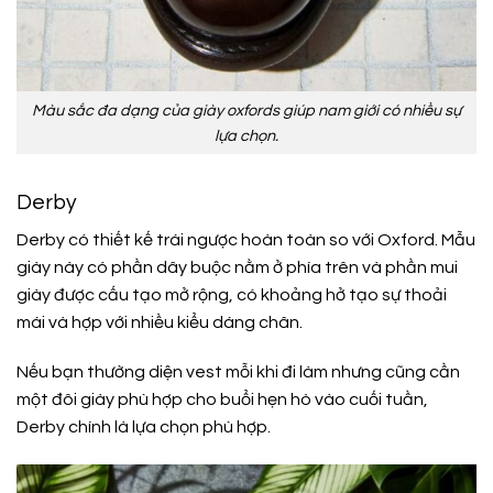
Màu sắc đa dạng của giày oxfords giúp nam giới có nhiều sự
lựa chọn.
Derby
Derby có thiết kế trái ngược hoàn toàn so với Oxford. Mẫu
giày này có phần dây buộc nằm ở phía trên và phần mui
giày được cấu tạo mở rộng, có khoảng hở tạo sự thoải
mái và hợp với nhiều kiểu dáng chân.
Nếu bạn thường diện vest mỗi khi đi làm nhưng cũng cần
một đôi giày phù hợp cho buổi hẹn hò vào cuối tuần,
Derby chính là lựa chọn phù hợp.