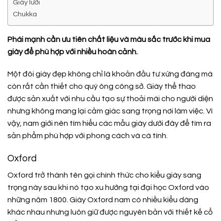
Giày lười
Chukka
Phái mạnh cần ưu tiên chất liệu và màu sắc trước khi mua
giày để phù hợp với nhiều hoàn cảnh.
Một đôi giày đẹp không chỉ là khoản đầu tư xứng đáng mà
còn rất cần thiết cho quý ông công sở. Giày thể thao
được sản xuất với nhu cầu tạo sự thoải mái cho người diện
nhưng không mang lại cảm giác sang trọng nơi làm việc. Vì
vậy, nam giới nên tìm hiểu các mẫu giày dưới đây để tìm ra
sản phẩm phù hợp với phong cách và cá tính.
Oxford
Oxford trở thành tên gọi chính thức cho kiểu giày sang
trọng này sau khi nó tạo xu hướng tại đại học Oxford vào
những năm 1800. Giày Oxford nam có nhiều kiểu dáng
khác nhau nhưng luôn giữ được nguyên bản với thiết kế cổ