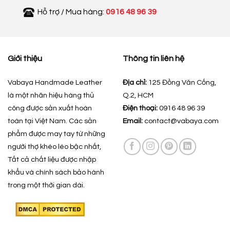
Hỗ trợ / Mua hàng:
0916 48 96 39
Giới thiệu
Thông tin liên hệ
Vabaya Handmade Leather
Địa chỉ:
125 Đồng Văn Cống,
là một nhãn hiệu hàng thủ
Q.2, HCM
công được sản xuất hoàn
Điện thoại:
0916 48 96 39
toàn tại Việt Nam. Các sản
Email:
contact@vabaya.com
phẩm được may tay từ những
người thợ khéo léo bậc nhất,
Tất cả chất liệu được nhập
khẩu và chính sách bảo hành
trong một thời gian dài.