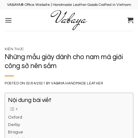
Skip
VABAYA® Office Website | Handmade Leather Goods Crafted in Vietnam
to
content
KIẾN THỨC
Những mẫu giày dành cho nam mà giới
công sở nên sắm
POSTED ON
02/04/2021
BY
VABAYA HANDMADE LEATHER
Nội dung bài viết
Oxford
Derby
Brogue