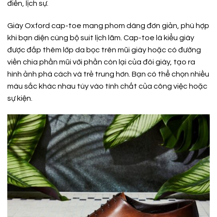
điển, lịch sự.
Giày Oxford cap-toe mang phom dáng đơn giản, phù hợp
khi bạn diện cùng bộ suit lịch lãm. Cap-toe là kiểu giày
được đắp thêm lớp da bọc trên mũi giày hoặc có đường
viền chia phần mũi với phần còn lại của đôi giày, tạo ra
hình ảnh phá cách và trẻ trung hơn. Bạn có thể chọn nhiều
màu sắc khác nhau tùy vào tính chất của công việc hoặc
sự kiện.