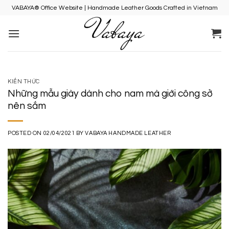
Skip
VABAYA® Office Website | Handmade Leather Goods Crafted in Vietnam
to
content
KIẾN THỨC
Những mẫu giày dành cho nam mà giới công sở
nên sắm
POSTED ON
02/04/2021
BY
VABAYA HANDMADE LEATHER