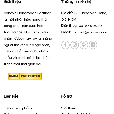
Giới thiệu
Thông tin liên hệ
Vabaya Handmade Leather
Địa chỉ:
125 Đồng Văn Cống,
là một nhãn hiệu hàng thủ
Q.2, HCM
công được sản xuất hoàn
Điện thoại:
0916 48 96 39
toàn tại Việt Nam. Các sản
Email:
contact@vabaya.com
phẩm được may tay từ những
người thợ khéo léo bậc nhất,
Tất cả chất liệu được nhập
khẩu và chính sách bảo hành
trong một thời gian dài.
Liên kết
Hỗ trợ
Tất cả sản phẩm
Giới thiệu