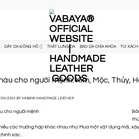
DÂY DA ĐỒNG HỒ
THẮT LƯNG DA
BAO DA CHÌA KHÓA
TÚI XÁCH
àu cho người mệnh: Kim, Mộc, Thủy, H
7/09/2020
BY
VABAYA HANDMADE LEATHER
Bản
thứ
nhiều các trường hợp khác nhau như: Mua một vật dụng mới, xâ
chính xác…