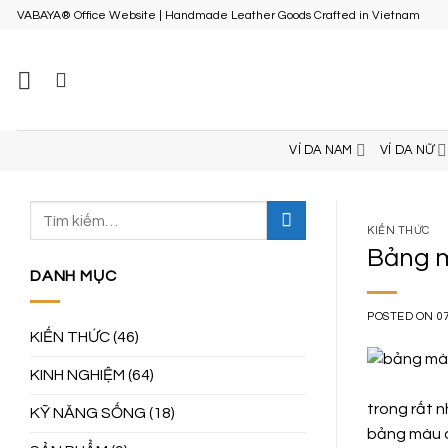
Skip
VABAYA® Office Website | Handmade Leather Goods Crafted in Vietnam
to
content
VÍ DA NAM
VÍ DA NỮ
KIẾN THỨC
Bảng m
DANH MỤC
POSTED ON
0
KIẾN THỨC
(46)
KINH NGHIỆM
(64)
trong rất 
KỸ NĂNG SỐNG
(18)
bảng màu 