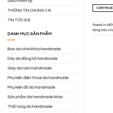
SẢN PHẨM
(9)
CONTINUE
THÔNG TIN CHUNG
(14)
TIN TỨC
(53)
Posted in
KIẾ
bảng màu cho
DANH MỤC SẢN PHẨM
Bao da chìa khóa handmade
Dây da đồng hồ handmade
Giày da nam handmade
Phụ kiện điện thoại da handmade
Phụ kiện đồ da handmade
Sản phẩm da handmade khác
Thắt lưng da handmade