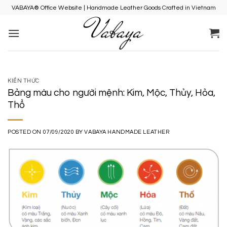
Skip
VABAYA® Office Website | Handmade Leather Goods Crafted in Vietnam
to
content
KIẾN THỨC
Bảng màu cho người mệnh: Kim, Mộc, Thủy, Hỏa,
Thổ
POSTED ON
07/09/2020
BY
VABAYA HANDMADE LEATHER