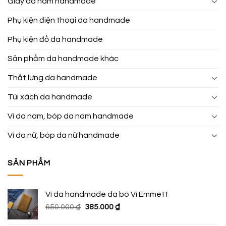
Giày da nam handmade
Phụ kiện điện thoại da handmade
Phụ kiện đồ da handmade
Sản phẩm da handmade khác
Thắt lưng da handmade
Túi xách da handmade
Ví da nam, bóp da nam handmade
Ví da nữ, bóp da nữ handmade
SẢN PHẨM
Ví da handmade da bò Ví Emmett
Giá
Giá
650.000
₫
385.000
₫
gốc
hiện