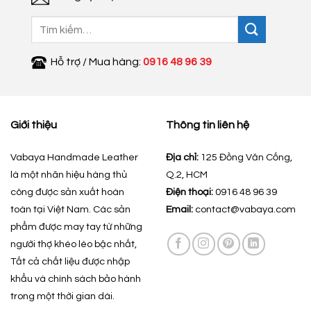
Tìm
kiếm:
Hỗ trợ / Mua hàng:
0916 48 96 39
Giới thiệu
Thông tin liên hệ
Vabaya Handmade Leather
Địa chỉ:
125 Đồng Văn Cống,
là một nhãn hiệu hàng thủ
Q.2, HCM
công được sản xuất hoàn
Điện thoại:
0916 48 96 39
toàn tại Việt Nam. Các sản
Email:
contact@vabaya.com
phẩm được may tay từ những
người thợ khéo léo bậc nhất,
Tất cả chất liệu được nhập
khẩu và chính sách bảo hành
trong một thời gian dài.