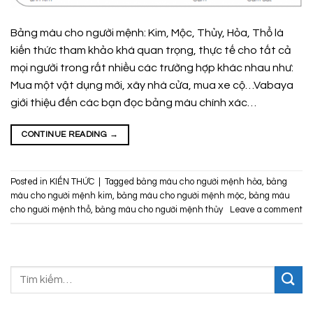
Bảng màu cho người mệnh: Kim, Mộc, Thủy, Hỏa, Thổ là
kiến thức tham khảo khá quan trọng, thực tế cho tất cả
mọi người trong rất nhiều các trường hợp khác nhau như:
Mua một vật dụng mới, xây nhà cửa, mua xe cộ…Vabaya
giới thiệu đến các bạn đọc bảng màu chính xác…
CONTINUE READING
→
Posted in
KIẾN THỨC
|
Tagged
bảng màu cho người mệnh hỏa
,
bảng
màu cho người mệnh kim
,
bảng màu cho người mệnh mộc
,
bảng màu
cho người mệnh thổ
,
bảng màu cho người mệnh thủy
Leave a comment