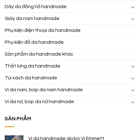
Dây da đồng hồ handmade
Giày da nam handmade
Phụ kiện điện thoại da handmade
Phụ kiện đồ da handmade
Sản phẩm da handmade khác
Thắt lưng da handmade
Túi xách da handmade
Ví da nam, bóp da nam handmade
Ví da nữ, bóp da nữ handmade
SẢN PHẨM
Ví da handmade da bò Ví Emmett