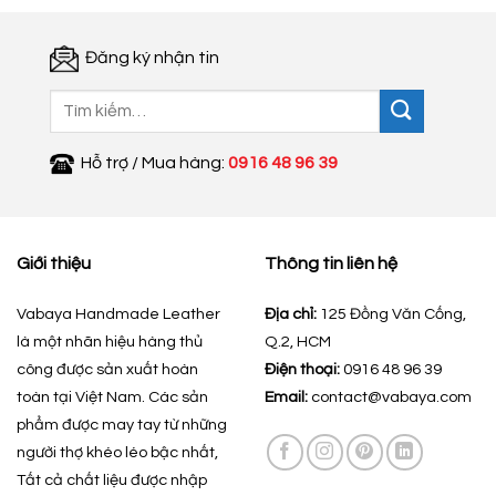
Đăng ký nhận tin
Tìm
kiếm:
Hỗ trợ / Mua hàng:
0916 48 96 39
Giới thiệu
Thông tin liên hệ
Vabaya Handmade Leather
Địa chỉ:
125 Đồng Văn Cống,
là một nhãn hiệu hàng thủ
Q.2, HCM
công được sản xuất hoàn
Điện thoại:
0916 48 96 39
toàn tại Việt Nam. Các sản
Email:
contact@vabaya.com
phẩm được may tay từ những
người thợ khéo léo bậc nhất,
Tất cả chất liệu được nhập