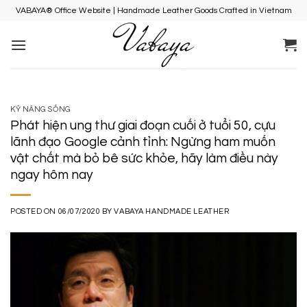
Skip
VABAYA® Office Website | Handmade Leather Goods Crafted in Vietnam
to
content
KỸ NĂNG SỐNG
Phát hiện ung thư giai đoạn cuối ở tuổi 50, cựu
lãnh đạo Google cảnh tỉnh: Ngừng ham muốn
vật chất mà bỏ bê sức khỏe, hãy làm điều này
ngay hôm nay
POSTED ON
06/07/2020
BY
VABAYA HANDMADE LEATHER