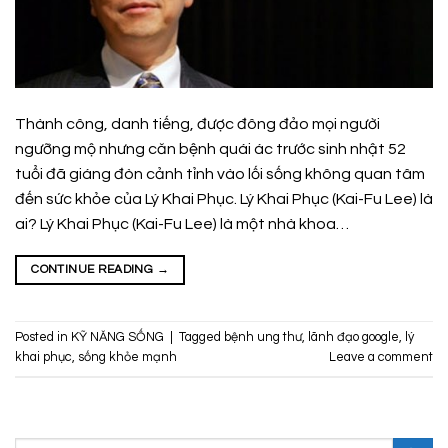
Thành công, danh tiếng, được đông đảo mọi người
ngưỡng mộ nhưng căn bệnh quái ác trước sinh nhật 52
tuổi đã giáng đòn cảnh tỉnh vào lối sống không quan tâm
đến sức khỏe của Lý Khai Phục. Lý Khai Phục (Kai-Fu Lee) là
ai? Lý Khai Phục (Kai-Fu Lee) là một nhà khoa…
CONTINUE READING
→
Posted in
KỸ NĂNG SỐNG
|
Tagged
bệnh ung thư
,
lãnh đạo google
,
lý
khai phục
,
sống khỏe mạnh
Leave a comment